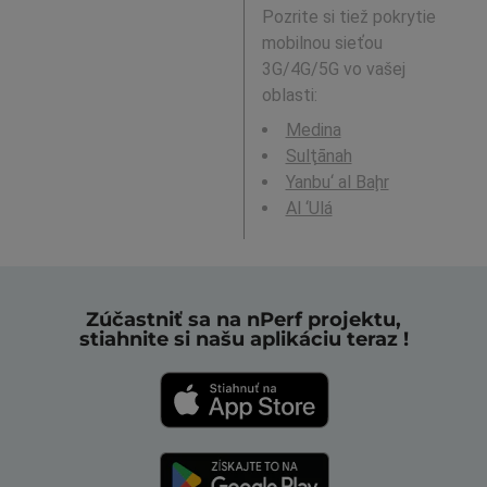
Pozrite si tiež pokrytie
mobilnou sieťou
3G/4G/5G vo vašej
oblasti:
Medina
Sulţānah
Yanbu‘ al Baḩr
Al ‘Ulá
Zúčastniť sa na nPerf projektu,
stiahnite si našu aplikáciu teraz !