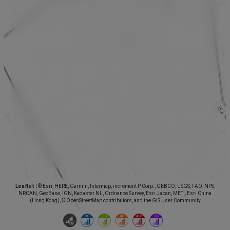
Leaflet
|
© Esri, HERE, Garmin, Intermap, increment P Corp., GEBCO, USGS, FAO, NPS,
NRCAN, GeoBase, IGN, Kadaster NL, Ordnance Survey, Esri Japan, METI, Esri China
(Hong Kong), © OpenStreetMap contributors, and the GIS User Community