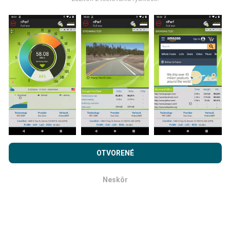
Ako sa aktualizujú?
Mapy pokrytia siete sú automaticky aktualizované
robotom každú hodinu. Mapy rýchlosti sa aktualizujú
každých 15 minút
. Dáta sa zobrazujú dva roky. Po
dvoch rokoch sa najstaršie údaje z máp odstránia raz
mesačne.
Prehľadávaním nPerf.com súhlasíte s našimi
Privacy and
cookies používanie politiky
rovnako ako náš nPerf test.
OTVORENÉ
Licenčná zmluva koncového používateľa
.
Neskôr
OK
Ako spoľahlivé a presné je to?
Testy sa vykonávajú na užívateľských zariadeniach.