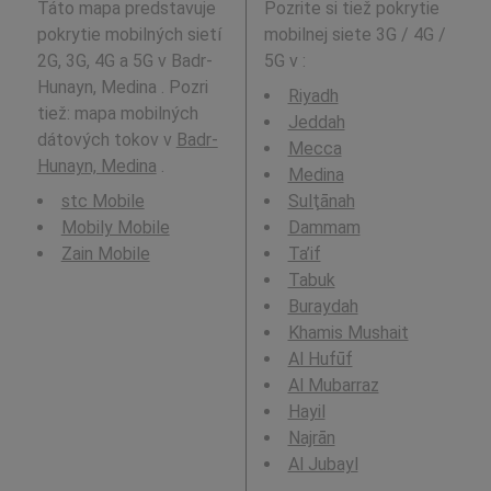
Táto mapa predstavuje
Pozrite si tiež pokrytie
pokrytie mobilných sietí
mobilnej siete 3G / 4G /
2G, 3G, 4G a 5G v Badr-
5G v
:
Hunayn, Medina . Pozri
Riyadh
tiež: mapa mobilných
Jeddah
dátových tokov v
Badr-
Mecca
Hunayn, Medina
.
Medina
stc Mobile
Sulţānah
Mobily Mobile
Dammam
Zain Mobile
Ta’if
Tabuk
Buraydah
Khamis Mushait
Al Hufūf
Al Mubarraz
Hayil
Najrān
Al Jubayl