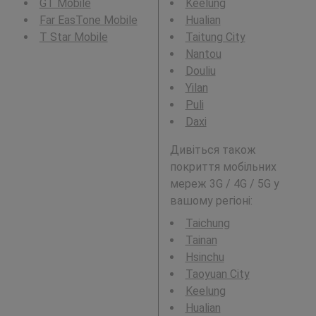
GT Mobile
Keelung
Far EasTone Mobile
Hualian
T Star Mobile
Taitung City
Nantou
Douliu
Yilan
Puli
Daxi
Дивіться також
покриття мобільних
мереж 3G / 4G / 5G у
вашому регіоні:
Taichung
Tainan
Hsinchu
Taoyuan City
Keelung
Hualian