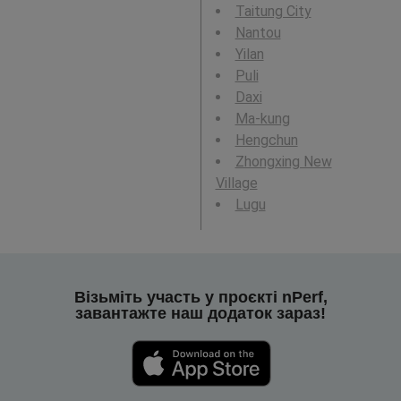
Taitung City
Nantou
Yilan
Puli
Daxi
Ma-kung
Hengchun
Zhongxing New
Village
Lugu
Візьміть участь у проєкті nPerf,
завантажте наш додаток зараз!