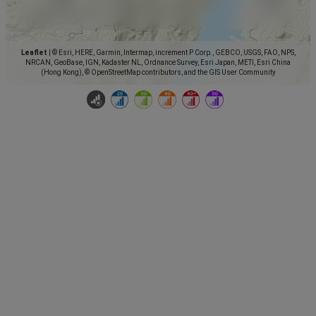
Leaflet
|
© Esri, HERE, Garmin, Intermap, increment P Corp., GEBCO, USGS, FAO, NPS,
NRCAN, GeoBase, IGN, Kadaster NL, Ordnance Survey, Esri Japan, METI, Esri China
(Hong Kong), © OpenStreetMap contributors, and the GIS User Community