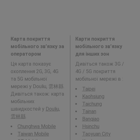
Карта покриття
Карти покриття
мобільного зв’язку за
мобільного зв’язку
оператором
для інших зон
Ця карта показує
Дивіться також 3G /
охоплення 2G, 3G, 4G
4G / 5G покриття
та 5G мобільної
мобільної мережі в
:
мережі у Douliu, 雲林縣.
Taipei
Дивіться також: карта
Kaohsiung
мобільних
Taichung
швидкостей у
Douliu,
Tainan
雲林縣
.
Banqiao
Chunghwa Mobile
Hsinchu
Taiwan Mobile
Taoyuan City