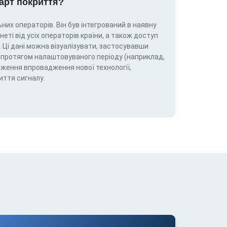
карт покриття?
них операторів. Він був інтегрований в наявну
еті від усіх операторів країни, а також доступ
 Ці дані можна візуалізувати, застосувавши
5G) протягом налаштовуваного періоду (наприклад,
теження впровадження нової технології,
иття сигналу.