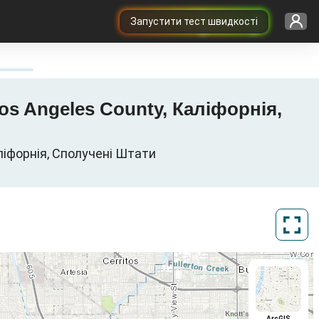
Запустити тест швидкості
Los Angeles County, Каліфорнія,
аліфорнія, Сполучені Штати
ArcGIS