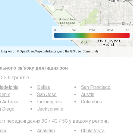
(Hong Kong), © OpenStreetMap contributors, and the GIS User Community
ьного зв’язку для інших зон
 5G бітрейт в
:
ladelphia
Dallas
San Francisco
oenix
San Jose
Austin
 Antonio
Indianapolis
Columbus
n Diego
Jacksonville
 передачі даних 3G / 4G / 5G у вашому регіоні :
esno
Anaheim
Chula Vista