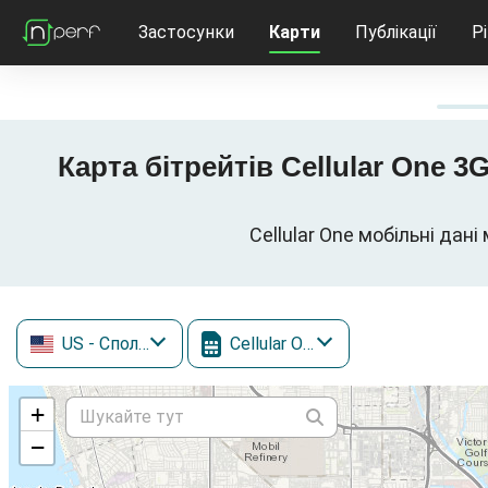
Застосунки
Карти
Публікації
Р
Карта бітрейтів Cellular One 3
Cellular One мобільні дан
US
- Сполучені Штати
Cellular One
+
−