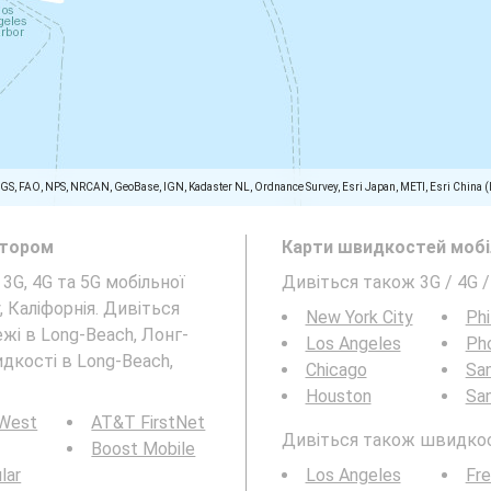
SGS, FAO, NPS, NRCAN, GeoBase, IGN, Kadaster NL, Ordnance Survey, Esri Japan, METI, Esri China 
атором
Карти швидкостей мобіл
 3G, 4G та 5G мобільної
Дивіться також 3G / 4G /
, Каліфорнія. Дивіться
New York City
Phi
жі в Long-Beach, Лонг-
Los Angeles
Ph
идкості в Long-Beach,
Chicago
San
Houston
Sa
 West
AT&T FirstNet
Дивіться також швидкості
Boost Mobile
ular
Los Angeles
Fr