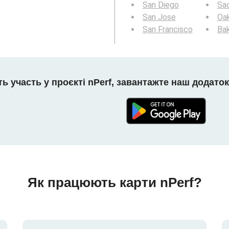
San Diego
Sa
San Jose
Oa
San Francisco
Bak
ть участь у проєкті nPerf, завантажте наш додаток
Як працюють карти nPerf?