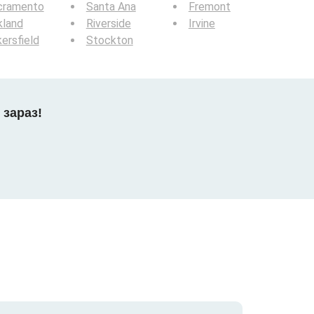
cramento
Santa Ana
Fremont
kland
Riverside
Irvine
ersfield
Stockton
 зараз!