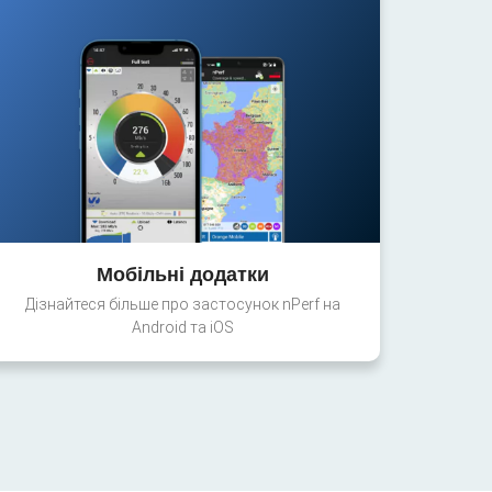
Мобільні додатки
Дізнайтеся більше про застосунок nPerf на
Android та iOS