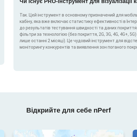
Чи існує PRO-інструмент для візуалізації 
Так. Цей інструмент в основному призначений для мобіль
кабіну, яка вже включає статистику ефективності в Інтерн
до результатів тестування швидкості та даних покриття.
фільтри за технологією (без покриття, 2G, 3G, 4G, 4G+, 
лише останні 2 місяці). Це чудовий інструмент для відс
моніторингу конкурентів та виявлення зон поганого покр
Відкрийте для себе nPerf