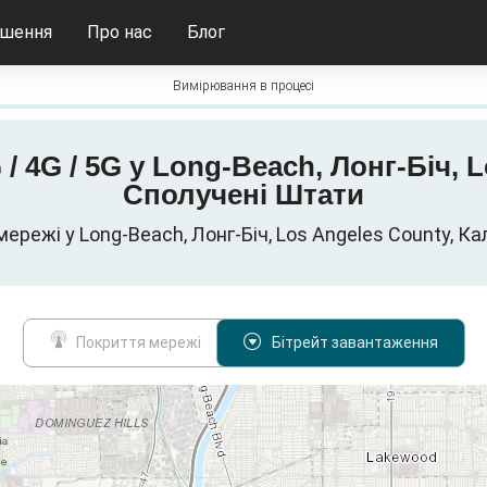
ішення
Про нас
Блог
Вимірювання в процесі
G / 4G / 5G у Long-Beach, Лонг-Біч, 
Сполучені Штати
і мережі у Long-Beach, Лонг-Біч, Los Angeles County, К
Покриття мережі
Бітрейт завантаження