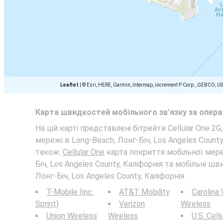
Leaflet
|
© Esri, HERE, Garmin, Intermap, increment P Corp., GEBCO, U
Карта швидкостей мобільного зв’язку за опер
На цій карті представлені бітрейти Cellular One 2G,
мережі в Long-Beach, Лонг-Біч, Los Angeles County
також:
Cellular One
карта покриття мобільної мере
Біч, Los Angeles County, Каліфорнія та мобільні шв
Лонг-Біч, Los Angeles County, Каліфорнія.
T-Mobile (inc.
AT&T Mobility
Carolina
Sprint)
Verizon
Wireless
Union Wireless
Wireless
U.S. Cell