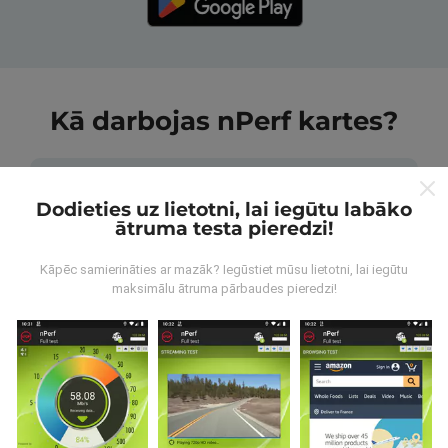
Kā darbojas nPerf kartes?
Dodieties uz lietotni, lai iegūtu labāko
ātruma testa pieredzi!
No kurienes nāk dati?
Kāpēc samierināties ar mazāk? Iegūstiet mūsu lietotni, lai iegūtu
maksimālu ātruma pārbaudes pieredzi!
Dati tiek apkopoti no pārbaudēm, ko veic nPerf
lietotnes lietotāji. Tie ir testi veikti reālā apstākļos,
tieši uz lauka. Ja jūs vēlaties iesaistīties arī, viss, kas
jums jādara, ir lejupielādēt nPerf app uz jūsu
viedtālrunis.
Jo vairāk datu ir, visaptverošāka kartes
būs!