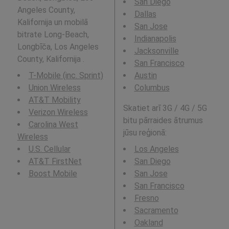
San Diego
Angeles County,
Dallas
Kalifornija un mobilā
San Jose
bitrate Long-Beach,
Indianapolis
Longbīča, Los Angeles
Jacksonville
County, Kalifornija .
San Francisco
T-Mobile (inc. Sprint)
Austin
Union Wireless
Columbus
AT&T Mobility
Skatiet arī 3G / 4G / 5G
Verizon Wireless
bitu pārraides ātrumus
Carolina West
jūsu reģionā:
Wireless
U.S. Cellular
Los Angeles
AT&T FirstNet
San Diego
Boost Mobile
San Jose
San Francisco
Fresno
Sacramento
Oakland