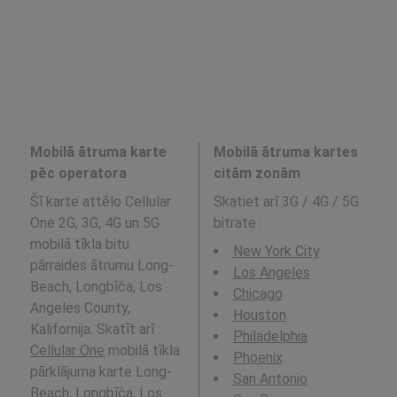
Mobilā ātruma karte
Mobilā ātruma kartes
pēc operatora
citām zonām
Šī karte attēlo Cellular
Skatiet arī 3G / 4G / 5G
One 2G, 3G, 4G un 5G
bitrate
:
mobilā tīkla bitu
New York City
pārraides ātrumu Long-
Los Angeles
Beach, Longbīča, Los
Chicago
Angeles County,
Houston
Kalifornija. Skatīt arī :
Philadelphia
Cellular One
mobilā tīkla
Phoenix
pārklājuma karte Long-
San Antonio
Beach, Longbīča, Los