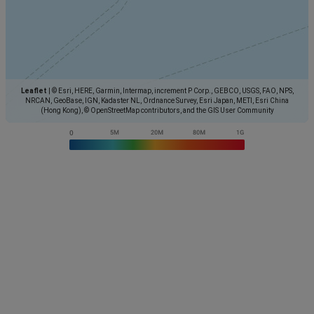
Leaflet
|
© Esri, HERE, Garmin, Intermap, increment P Corp., GEBCO, USGS, FAO, NPS,
NRCAN, GeoBase, IGN, Kadaster NL, Ordnance Survey, Esri Japan, METI, Esri China
(Hong Kong), © OpenStreetMap contributors, and the GIS User Community