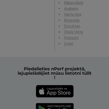
Bakersfield
Anaheim
Santa Ana
Riverside
Stockton
Chula Vista
Fremont
Irvine
Piedalieties nPerf projektā,
lejupielādējiet mūsu lietotni tūlīt
!