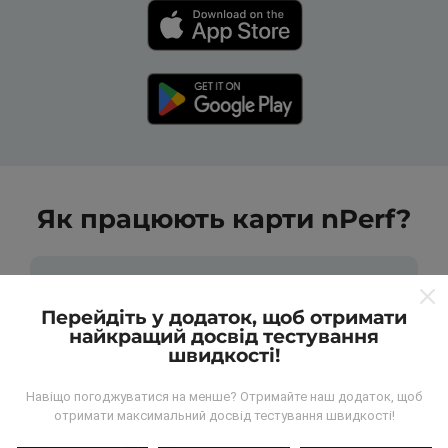
Як працюють карти nPerf?
Перейдіть у додаток, щоб отримати
найкращий досвід тестування
швидкості!
Звідки беруться дані?
Навіщо погоджуватися на менше? Отримайте наш додаток, щоб
Дані збираються з тестів, проведених
отримати максимальний досвід тестування швидкості!
користувачами програми nPerf. Це випробування,
проведені в реальних умовах, безпосередньо в