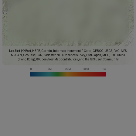
Leaflet
|
© Esri, HERE, Garmin, Intermap, increment P Corp., GEBCO, USGS, FAO, NPS,
NRCAN, GeoBase, IGN, Kadaster NL, Ordnance Survey, Esri Japan, METI, Esri China
(Hong Kong), © OpenStreetMap contributors, and the GIS User Community