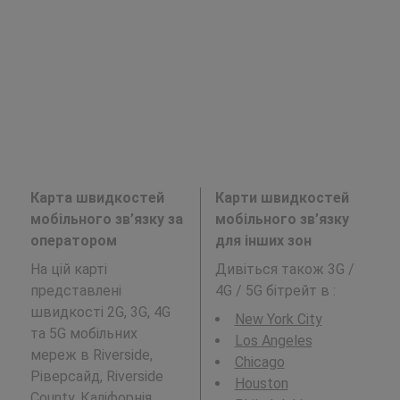
Карта швидкостей
Карти швидкостей
мобільного зв’язку за
мобільного зв’язку
оператором
для інших зон
На цій карті
Дивіться також 3G /
представлені
4G / 5G бітрейт в
:
швидкості 2G, 3G, 4G
New York City
та 5G мобільних
Los Angeles
мереж в Riverside,
Chicago
Ріверсайд, Riverside
Houston
County, Каліфорнія.