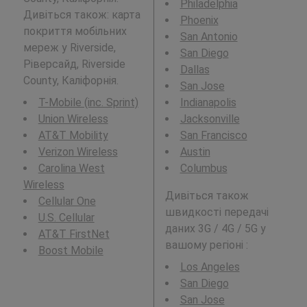
Philadelphia
Дивіться також: карта
Phoenix
покриття мобільних
San Antonio
мереж у Riverside,
San Diego
Ріверсайд, Riverside
Dallas
County, Каліфорнія.
San Jose
T-Mobile (inc. Sprint)
Indianapolis
Union Wireless
Jacksonville
AT&T Mobility
San Francisco
Verizon Wireless
Austin
Carolina West
Columbus
Wireless
Дивіться також
Cellular One
швидкості передачі
U.S. Cellular
даних 3G / 4G / 5G у
AT&T FirstNet
вашому регіоні :
Boost Mobile
Los Angeles
San Diego
San Jose