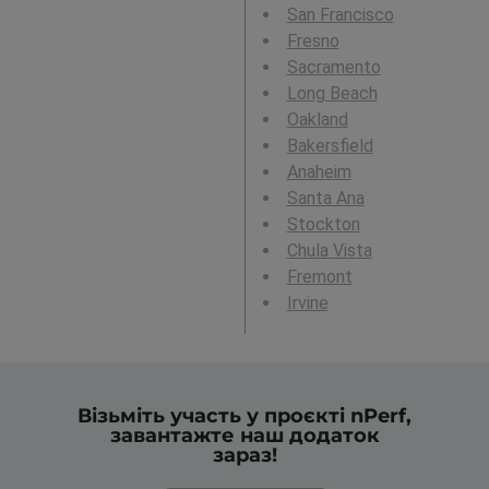
San Francisco
Fresno
Sacramento
Long Beach
Oakland
Bakersfield
Anaheim
Santa Ana
Stockton
Chula Vista
Fremont
Irvine
Візьміть участь у проєкті nPerf,
завантажте наш додаток
зараз!