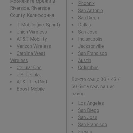
мобилните мрежи в
Phoenix
Riverside, Riverside
San Antonio
County, Калифорния .
San Diego
T-Mobile (inc. Sprint)
Dallas
Union Wireless
San Jose
AT&T Mobility
Indianapolis
Verizon Wireless
Jacksonville
Carolina West
San Francisco
Wireless
Austin
Cellular One
Columbus
U.S. Cellular
Вижте също 3G / 4G /
AT&T FirstNet
5G бита във вашия
Boost Mobile
район:
Los Angeles
San Diego
San Jose
San Francisco
Fresno