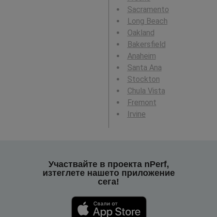
Sacramento
Long Beach
Oakland
Bakersfield
Anaheim
Santa Ana
Stockton
Chula Vista
Fremont
Irvine
Участвайте в проекта nPerf,
изтеглете нашето приложение
сега!