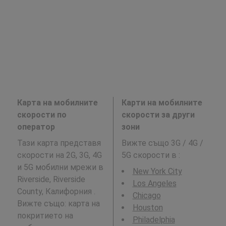
Карта на мобилните
Карти на мобилните
скорости по
скорости за други
оператор
зони
Тази карта представя
Вижте също 3G / 4G /
скорости на 2G, 3G, 4G
5G скорости в
:
и 5G мобилни мрежи в
New York City
Riverside, Riverside
Los Angeles
County, Калифорния .
Chicago
Вижте също: карта на
Houston
покритието на
Philadelphia