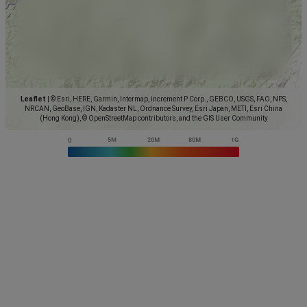
Leaflet
|
© Esri, HERE, Garmin, Intermap, increment P Corp., GEBCO, USGS, FAO, NPS,
NRCAN, GeoBase, IGN, Kadaster NL, Ordnance Survey, Esri Japan, METI, Esri China
(Hong Kong), © OpenStreetMap contributors, and the GIS User Community