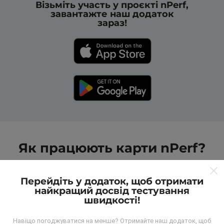
Візьміть участь у проєкті nPerf,
завантажте наш додаток
зараз!
Як працюють карти nPerf?
Перейдіть у додаток, щоб отримати
найкращий досвід тестування
швидкості!
Звідки беруться дані?
Навіщо погоджуватися на менше? Отримайте наш додаток, щоб