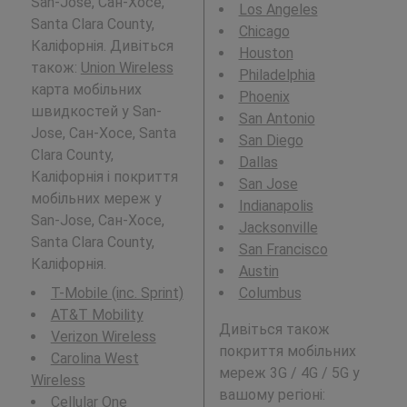
San-Jose, Сан-Хосе,
Los Angeles
Santa Clara County,
Chicago
Каліфорнія. Дивіться
Houston
також:
Union Wireless
Philadelphia
карта мобільних
Phoenix
швидкостей у San-
San Antonio
Jose, Сан-Хосе, Santa
San Diego
Clara County,
Dallas
Каліфорнія і покриття
San Jose
мобільних мереж у
Indianapolis
San-Jose, Сан-Хосе,
Jacksonville
Santa Clara County,
San Francisco
Каліфорнія.
Austin
T-Mobile (inc. Sprint)
Columbus
AT&T Mobility
Дивіться також
Verizon Wireless
покриття мобільних
Carolina West
мереж 3G / 4G / 5G у
Wireless
вашому регіоні:
Cellular One