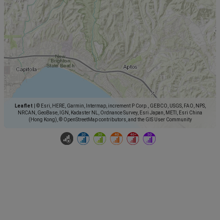
Leaflet
|
© Esri, HERE, Garmin, Intermap, increment P Corp., GEBCO, USGS, FAO, NPS,
NRCAN, GeoBase, IGN, Kadaster NL, Ordnance Survey, Esri Japan, METI, Esri China
(Hong Kong), © OpenStreetMap contributors, and the GIS User Community