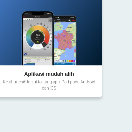
Aplikasi mudah alih
Ketahui lebih lanjut tentang apl nPerf pada Android
dan iOS