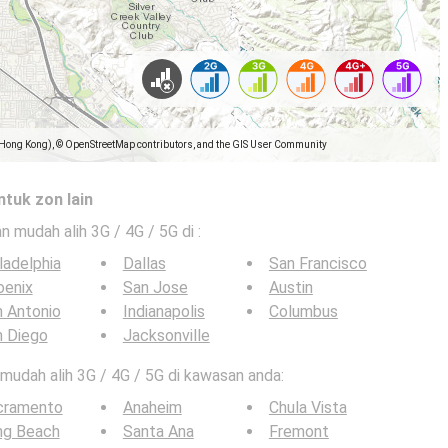
(Hong Kong), © OpenStreetMap contributors, and the GIS User Community
ntuk zon lain
an mudah alih 3G / 4G / 5G di
:
ladelphia
Dallas
San Francisco
oenix
San Jose
Austin
 Antonio
Indianapolis
Columbus
n Diego
Jacksonville
n mudah alih 3G / 4G / 5G di kawasan anda:
cramento
Anaheim
Chula Vista
ng Beach
Santa Ana
Fremont