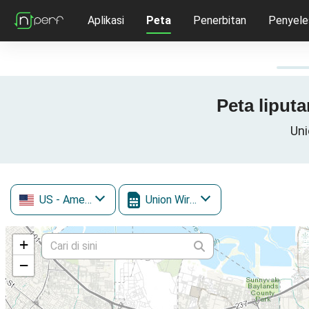
Aplikasi
Peta
Penerbitan
Penyele
Peta liputa
Uni
US
- Amerika Syarikat
Union Wireless
+
−