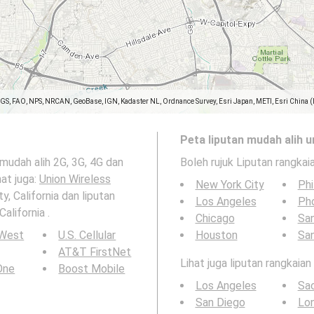
SGS, FAO, NPS, NRCAN, GeoBase, IGN, Kadaster NL, Ordnance Survey, Esri Japan, METI, Esri China 
Peta liputan mudah alih u
 mudah alih 2G, 3G, 4G dan
Boleh rujuk Liputan rangkai
hat juga:
Union Wireless
New York City
Phi
, California dan liputan
Los Angeles
Ph
alifornia .
Chicago
San
 West
U.S. Cellular
Houston
Sa
AT&T FirstNet
Lihat juga liputan rangkaia
 One
Boost Mobile
Los Angeles
Sa
San Diego
Lo