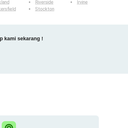
kland
Riverside
Irvine
ersfield
Stockton
p kami sekarang !