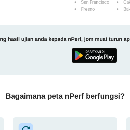
San Francisco
Oa
Fresno
Bak
 hasil ujian anda kepada nPerf, jom muat turun ap
Bagaimana peta nPerf berfungsi?