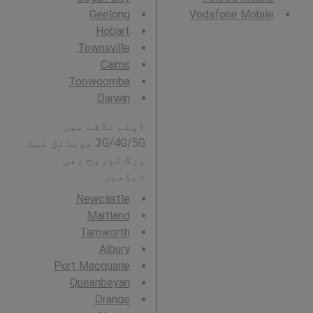
Geelong
Vodafone Mobile
Hobart
Townsville
Cairns
Toowoomba
Darwin
اپنے علاقے میں
3G/4G/5G موبائل نیٹ
ورک کوریج بھی
دیکھیں:
Newcastle
Maitland
Tamworth
Albury
Port Macquarie
Queanbeyan
Orange