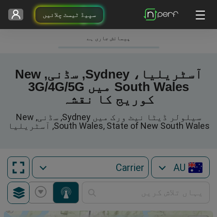
سپیڈ ٹیسٹ چلائیں
پیمائش جاری ہے
آسٹریلیا، Sydney, سڈنی, New
South Wales میں 3G/4G/5G
کوریج کا نقشہ
سیلولر ڈیٹا نیٹ ورک میں Sydney, سڈنی, New
South Wales, State of New South Wales, آسٹریلیا
AU