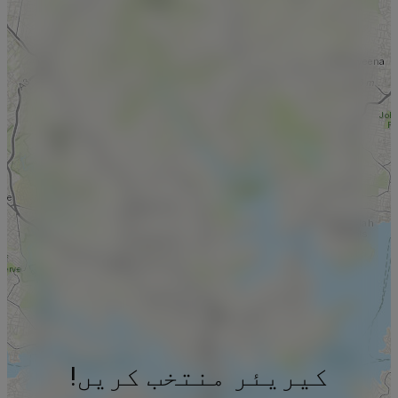
کیریئر منتخب کریں!