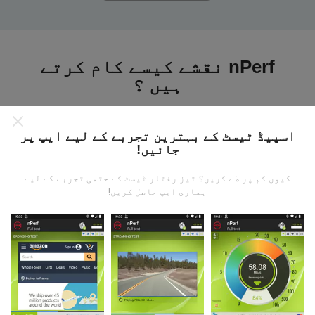
nPerf نقشے کیسے کام کرتے
ہیں ؟
اسپیڈ ٹیسٹ کے بہترین تجربے کے لیے ایپ پر
جائیں!
کیوں کم پر طے کریں؟ تیز رفتار ٹیسٹ کے حتمی تجربے کے لیے
ڈیٹا کہاں سے آتا ہے؟
ہماری ایپ حاصل کریں!
یہ اعدادوشمار nPerf ایپ کے صارفین کے ذریعہ کئے
گئے ٹیسٹوں سے جمع کیا گیا ہے۔ یہ ایسے میدان ہیں جو
براہ راست میدان میں واقع حالتوں میں ہوتے ہیں۔ اگر
آپ بھی اس میں شامل ہونا چاہتے ہیں تو ، آپ کو بس
اپنے اسمارٹ فون پر nPerf ایپ ڈاؤن لوڈ کرنا ہے۔
مزید اعداد و شمار جتنے زیادہ ہوں گے ، نقشے اتنے ہی
جامع ہوں گے!