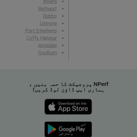
Nowra
Bathurst
Dubbo
Lismore
Port Stephens
Coffs Harbour
Armidale
Goulburn
NPerf پروجیکٹ کا حصہ بنیں ،
ہماری ایپ ڈاؤن لوڈ کریں!