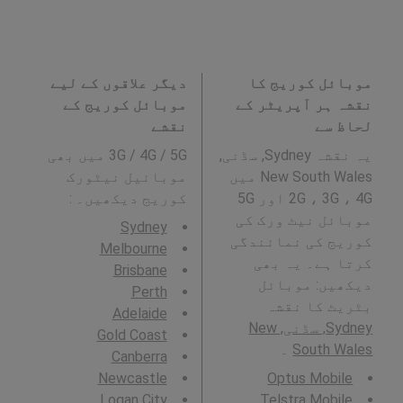
موبائل کوریج کا
دیگر علاقوں کے لیے
نقشہ ہر آپریٹر کے
موبائل کوریج کے
لحاظ سے
نقشے
یہ نقشہ Sydney, سڈنی,
3G / 4G / 5G میں بھی
New South Wales میں
موبائیل نیٹورک
2G ، 3G ، 4G اور 5G
کوریج دیکھیں۔ :
موبائل نیٹ ورک کی
Sydney
کوریج کی نمائندگی
Melbourne
کرتا ہے۔ یہ بھی
Brisbane
دیکھیں: موبائل
Perth
بٹریٹ کا نقشہ
Adelaide
Sydney, سڈنی, New
Gold Coast
South Wales
۔
Canberra
Newcastle
Optus Mobile
Logan City
Telstra Mobile