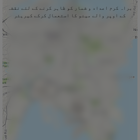
براہ کرم اعداد و شمار کو ظاہر کرنے کے لئے نقشہ
کے اوپر والے مینو کا استعمال کرکے کیریئر
منتخب کریں۔