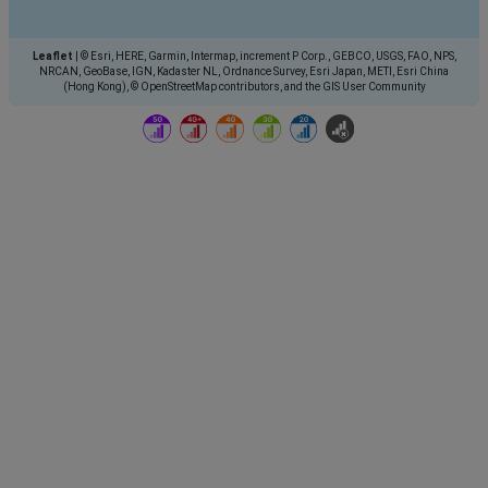
Leaflet
|
© Esri, HERE, Garmin, Intermap, increment P Corp., GEBCO, USGS, FAO, NPS,
NRCAN, GeoBase, IGN, Kadaster NL, Ordnance Survey, Esri Japan, METI, Esri China
(Hong Kong), © OpenStreetMap contributors, and the GIS User Community