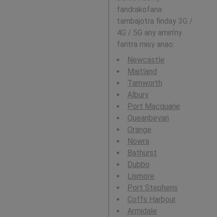
fandrakofana
tambajotra finday 3G /
4G / 5G any amin'ny
faritra misy anao:
Newcastle
Maitland
Tamworth
Albury
Port Macquarie
Queanbeyan
Orange
Nowra
Bathurst
Dubbo
Lismore
Port Stephens
Coffs Harbour
Armidale