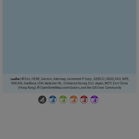
Leaflet
|
© Esri, HERE, Garmin, Intermap, increment P Corp., GEBCO, USGS, FAO, NPS,
NRCAN, GeoBase, IGN, Kadaster NL, Ordnance Survey, Esri Japan, METI, Esri China
(Hong Kong), © OpenStreetMap contributors, and the GIS User Community