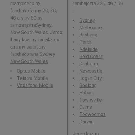
mampiseho ny
tambajotra 3G / 4G / 5G
fandrakofan'ny 2G, 3G,
:
4G ary ny 5G ny
Sydney
tambanjotraSydney,
Melbourne
New South Wales. Jereo
Brisbane
ihany koa: ny tanjaka eo
Perth
amin'ny sarintany
Adelaide
fandrakofana
Sydney,
Gold Coast
New South Wales
.
Canberra
Optus Mobile
Newcastle
Telstra Mobile
Logan City
Vodafone Mobile
Geelong
Hobart
Townsville
Cairns
Toowoomba
Darwin
Jereo koa ny