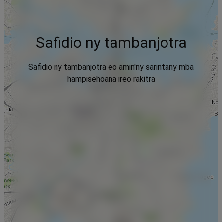
Safidio ny tambanjotra
Safidio ny tambanjotra eo amin'ny sarintany mba
hampisehoana ireo rakitra