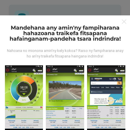
Mandehana any amin'ny fampiharana
hahazoana traikefa fitsapana
Avy aiza ny rakitra?
hafainganam-pandeha tsara indrindra!
Ny rakitra voangona tamin'ny andrana dia azo avy
Nahoana no mionona amin'ny kely kokoa? Raiso ny fampiharana anay
amin'ny fampiasana nPerf. Ireo andrana ireo mantsy
ho an'ny traikefa fitsapana haingana indrindra!
dia mamoaka ny rakitra marina teny an-toerana. Raha
te hananadrana izany koa ianao, dia manasa anao
izahay hampiasa ny nPerf amin'ny findainao.
Rehefa
maro ny rakitra voatahiry, vao mainka azo vakina ny
sarintany!
. Ireo andrana voaray rehetra dia aseho
amin'ny sarintany avokoa. Ny masontsivana rehetra
kosa dia ampiharina mialohan'ny fikajiana sy
famoahana azy.