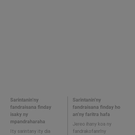
Sarintanin’ny
Sarintanin’ny
fandraisana finday
fandraisana finday ho
isaky ny
an’ny faritra hafa
mpandraharaha
Jereo ihany koa ny
Ity sarintany ity dia
fandrakofann'ny