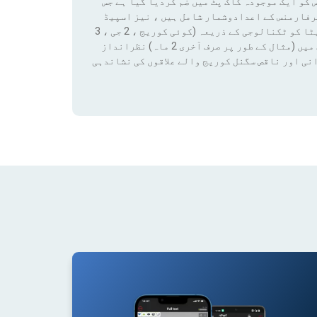
 کو ایک موجودہ کاک پٹ میں ضم کردیا گیا ہے جس
رفارمنس کے اعدادوشمار شامل ہیں ، نیز اسپیڈ
ٹیسٹ کے نتائج اور کوریج ڈیٹا تک رسائی بھی شامل ہے۔ ان ڈیٹا کو ٹکنالوجی کے ذریعہ (کوئی کوریج ، 2 جی ، 3
جی ، 4 جی ، 4 جی + ، 5 جی) فلٹر لگانے سے کسی قابل ترتیب مدت میں (مثال کے طور پر صرف آخری 2 ماہ) نظرانداز
نی اور ناقص سگنل کوریج والے علاقوں کی نشاندہی