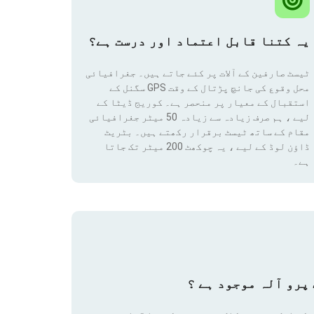
یہ کتنا قابل اعتماد اور درست ہے؟
ٹیسٹ صارفین کے آلات پر کئے جاتے ہیں۔ جغرافیائی
محل وقوع کی جانچ پڑتال کے وقت GPS سگنل کے
استقبال کے معیار پر منحصر ہے۔ کوریج ڈیٹا کے
لیے ، ہم صرف زیادہ سے زیادہ 50 میٹر جغرافیائی
مقام
کے ساتھ ٹیسٹ برقرار رکھتے ہیں۔ بٹریٹ
ڈاؤن لوڈ کے لیے ، یہ چوکھٹ 200 میٹر تک جاتا
ہے۔
پرو آلہ موجود ہے ؟