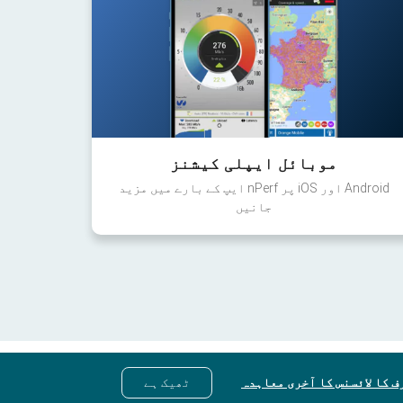
موبائل ایپلی کیشنز
Android اور iOS پر nPerf ایپ کے بارے میں مزید
جانیں
ف کا لائسنس کا آخری معاہدہ
ٹھیک ہے