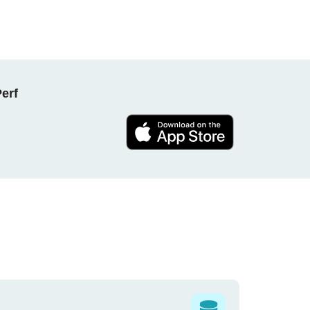
NPerf پروجیکٹ کا حصہ بنیں ، ہ