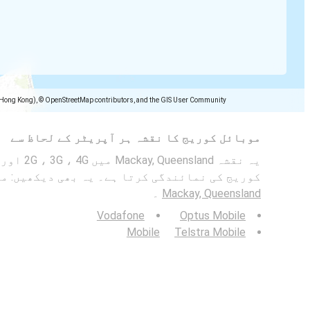
(Hong Kong), © OpenStreetMap contributors, and the GIS User Community
موبائل کوریج کا نقشہ ہر آپریٹر کے لحاظ سے
کوریج کی نمائندگی کرتا ہے۔ یہ بھی دیکھیں: م
Mackay, Queensland
۔
Vodafone
Optus Mobile
Mobile
Telstra Mobile