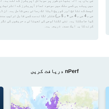
جی ہاں. یہ آلہ بنیادی طور پر موبائل آپریٹرز کے لئے ہے۔ اس
میں پہلے ہی کسی ملک میں موجود تمام آپریٹرز کے انٹرنیٹ پ
کیا جاسکتا ہے۔ نئی ٹکنالوجی کی تعیناتی ، حریفوں کی نگرا
کرنے کا یہ ایک عمدہ ذریعہ ہے۔
nPerf دریافت کریں