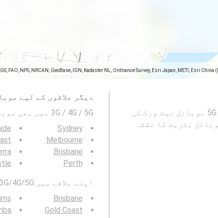
SGS, FAO, NPS, NRCAN, GeoBase, IGN, Kadaster NL, Ordnance Survey, Esri Japan, METI, Esri China 
دیگر علاقوں کے لیے موبا
یہ نقشہ Mackay, Queensland میں 2G ، 3G ، 4G اور 5G موبائل نیٹ ورک کی
3G / 4G / 5G میں بھی موبائیل نیٹورک کوریج دیکھیں۔ :
وبائل بٹریٹ کا نقشہ
aide
Sydney
ast
Melbourne
erra
Brisbane
tle
Perth
اپنے علاقے میں 3G/4G/5G موبائل نیٹ ورک کوریج بھی دیکھیں:
irns
Brisbane
mba
Gold Coast