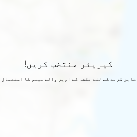
کیریئر منتخب کریں!
ظاہر کرنے کے لئے نقشہ کے اوپر والے مینو کا استعمال