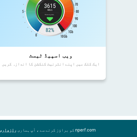
ویب اسپیڈ ٹیسٹ
ایک کلک میں اپنے انٹرنیٹ کنکشن کا اندازہ کریں
nperf.com کو براؤز کرنے سے ، آپ ہماری
رازداری 