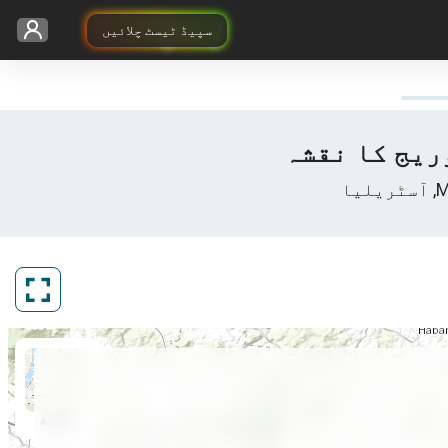
سپیڈ ٹیسٹ چلائیں
ArcGIS