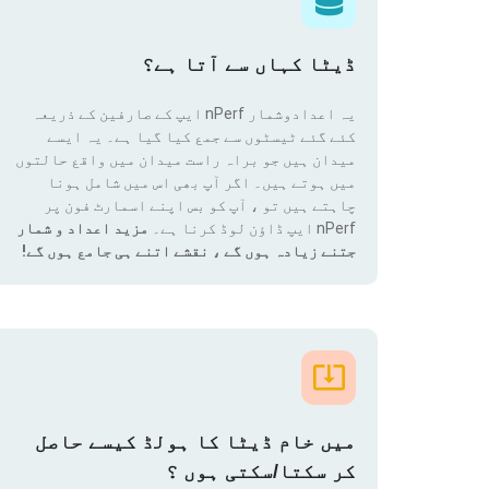
ڈیٹا کہاں سے آتا ہے؟
یہ اعدادوشمار nPerf ایپ کے صارفین کے ذریعہ
کئے گئے ٹیسٹوں سے جمع کیا گیا ہے۔ یہ ایسے
میدان ہیں جو براہ راست میدان میں واقع حالتوں
میں ہوتے ہیں۔ اگر آپ بھی اس میں شامل ہونا
چاہتے ہیں تو ، آپ کو بس اپنے اسمارٹ فون پر
nPerf ایپ ڈاؤن لوڈ کرنا ہے۔
مزید اعداد و شمار
جتنے زیادہ ہوں گے ، نقشے اتنے ہی جامع ہوں گے!
میں خام ڈیٹا کا ہولڈ کیسے حاصل
کر سکتا/سکتی ہوں ؟