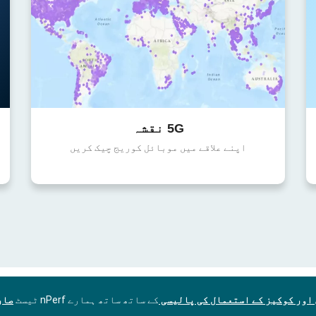
5G نقشہ
اپنے علاقے میں موبائل کوریج چیک کریں
اور کوکیز کے استعمال کی پالیسی
کے ساتھ ساتھ ہمارے nPerf ٹیسٹ
صار