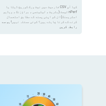
کیا آپ CSV فارمیٹ میں نیٹ ورک کوریج ڈیٹا یا
nPerf ٹیسٹ (بٹریٹ ، لیٹینسی ، براؤزنگ ، ویڈیو
اسٹریمنگ) ان کو اپنی پسند کے مطابق استعمال
کرنے کے کرنا چاہتے ہیں؟ کوئی مسئلہ نہیں!
ہم سے
رابطہ کریں