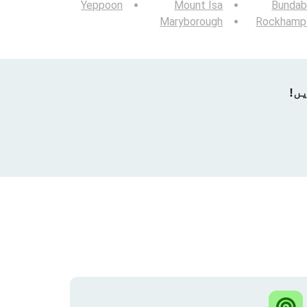
Yeppoon
Mount Isa
Bundab
Maryborough
Rockhamp