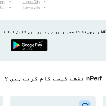
erg
Logan City
ton
Townsville
ماری ایپ ڈاؤن لوڈ کریں!
nPerf نقشے کیسے کام کرتے ہیں ؟