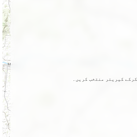
 کرکے کیریئر منتخب کریں۔