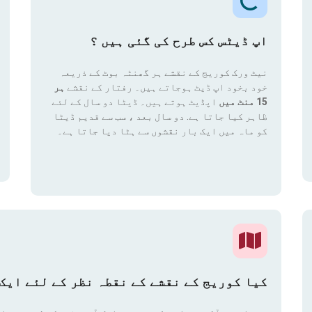
اپ ڈیٹس کس طرح کی گئی ہیں ؟
نیٹ ورک کوریج کے نقشے ہر گھنٹہ بوٹ کے ذریعہ
خود بخود اپ ڈیٹ ہوجاتے ہیں۔ رفتار کے نقشے
ہر
15 منٹ میں
اپڈیٹ ہوتے ہیں۔ ڈیٹا دو سال کے لئے
ظاہر کیا جاتا ہے. دو سال بعد ، سب سے قدیم ڈیٹا
کو ماہ میں ایک بار نقشوں سے ہٹا دیا جاتا ہے۔
کیا کوریج کے نقشے کے نقطہ نظر کے لئے ایک 