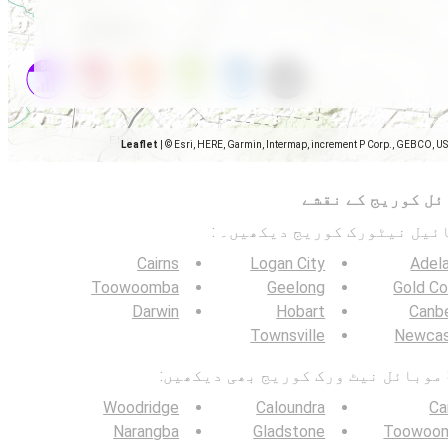
Leaflet
|
© Esri, HERE, Garmin, Intermap, increment P Corp., GEBCO, U
ئل کوریج کے نقشے
Cairns
Logan City
Adel
Toowoomba
Geelong
Gold Co
Darwin
Hobart
Canb
Townsville
Newcas
Woodridge
Caloundra
Ca
Narangba
Gladstone
Toowoo