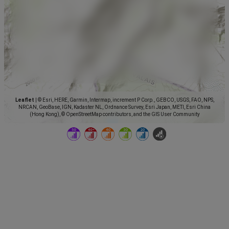
Leaflet
|
© Esri, HERE, Garmin, Intermap, increment P Corp., GEBCO, USGS, FAO, NPS,
NRCAN, GeoBase, IGN, Kadaster NL, Ordnance Survey, Esri Japan, METI, Esri China
(Hong Kong), © OpenStreetMap contributors, and the GIS User Community