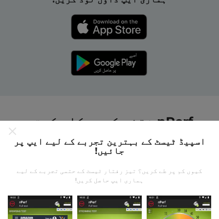
nPerf نقشے کیسے کام کرتے
ہیں ؟
اسپیڈ ٹیسٹ کے بہترین تجربے کے لیے ایپ پر
جائیں!
کیوں کم پر طے کریں؟ تیز رفتار ٹیسٹ کے حتمی تجربے کے لیے
ہماری ایپ حاصل کریں!
ڈیٹا کہاں سے آتا ہے؟