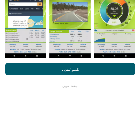
یہ اعدادوشمار nPerf ایپ کے صارفین کے ذریعہ کئے
گئے ٹیسٹوں سے جمع کیا گیا ہے۔ یہ ایسے میدان ہیں جو
براہ راست میدان میں واقع حالتوں میں ہوتے ہیں۔ اگر
آپ بھی اس میں شامل ہونا چاہتے ہیں تو ، آپ کو بس
اپنے اسمارٹ فون پر nPerf ایپ ڈاؤن لوڈ کرنا ہے۔
مزید اعداد و شمار جتنے زیادہ ہوں گے ، نقشے اتنے ہی
جامع ہوں گے!
nperf.com کو براؤز کرنے سے ، آپ ہماری
رازداری اور کوکیز کے
استعمال کی پالیسی
کے ساتھ ساتھ ہمارے nPerf ٹیسٹ
صارف کا
کھولیں۔
لائسنس کا آخری معاہدہ
بعد میں
ٹھیک ہے
اپ ڈیٹس کس طرح کی گئی ہیں ؟
نیٹ ورک کوریج کے نقشے ہر گھنٹہ بوٹ کے ذریعہ خود
بخود اپ ڈیٹ ہوجاتے ہیں۔ رفتار کے نقشے
ہر 15 منٹ
میں
اپڈیٹ ہوتے ہیں۔ ڈیٹا دو سال کے لئے ظاہر کیا
جاتا ہے. دو سال بعد ، سب سے قدیم ڈیٹا کو ماہ میں ایک
بار نقشوں سے ہٹا دیا جاتا ہے۔