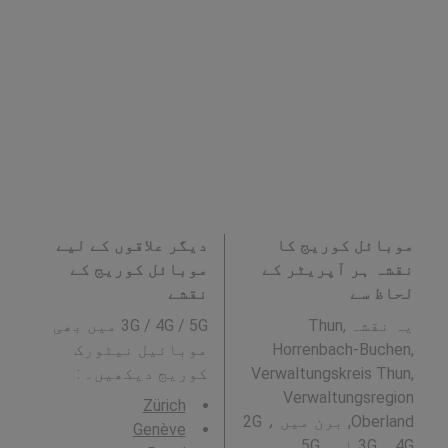
موبائل کوریج کا
دیگر علاقوں کے لیے
نقشہ ہر آپریٹر کے
موبائل کوریج کے
لحاظ سے
نقشے
یہ نقشہ Thun,
3G / 4G / 5G میں بھی
Horrenbach-Buchen,
موبائیل نیٹورک
Verwaltungskreis Thun,
کوریج دیکھیں۔ :
Verwaltungsregion
Zürich
Oberland, برن میں 2G ،
Genève
3G ، 4G اور 5G