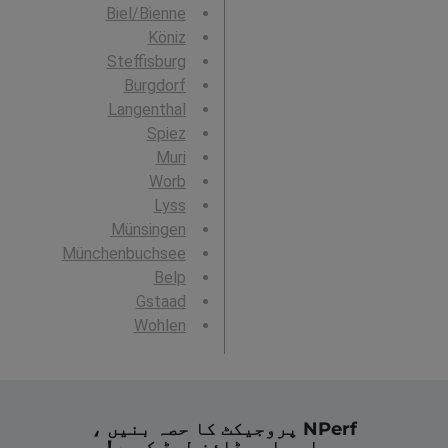
Biel/Bienne
Köniz
Steffisburg
Burgdorf
Langenthal
Spiez
Muri
Worb
Lyss
Münsingen
Münchenbuchsee
Belp
Gstaad
Wohlen
NPerf پروجیکٹ کا حصہ بنیں ،
ہماری ایپ ڈاؤن لوڈ کریں!