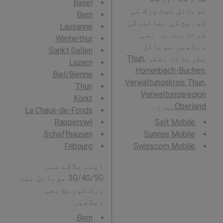
Basel
موبائل نیٹ ورک کی
Bern
کوریج کی نمائندگی
Lausanne
کرتا ہے۔ یہ بھی
Winterthur
دیکھیں: موبائل
Sankt Gallen
بٹریٹ کا نقشہ
Thun,
Luzern
Horrenbach-Buchen,
Biel/Bienne
Verwaltungskreis Thun,
Thun
Verwaltungsregion
Köniz
Oberland, برن
۔
La Chaux-de-Fonds
Rapperswil
Salt Mobile
Schaffhausen
Sunrise Mobile
Fribourg
Swisscom Mobile
اپنے علاقے میں
3G/4G/5G موبائل نیٹ
ورک کوریج بھی
دیکھیں:
Bern