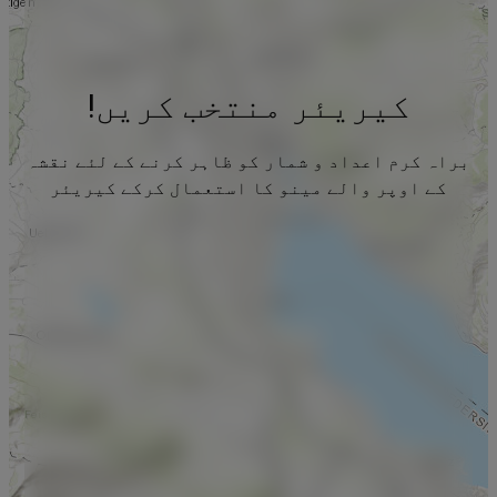
کیریئر منتخب کریں!
براہ کرم اعداد و شمار کو ظاہر کرنے کے لئے نقشہ
کے اوپر والے مینو کا استعمال کرکے کیریئر
منتخب کریں۔