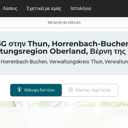
Λύσεις
Σχετικά με εμάς
Ιστολόγιο
Μέτρηση σε εξέλιξη
 5G στην Thun, Horrenbach-Buche
tungsregion Oberland, Βέρνη της 
orrenbach-Buchen, Verwaltungskreis Thun, Verwaltungs
Κάλυψη δικτύου
Χάρτης ταχύτητας