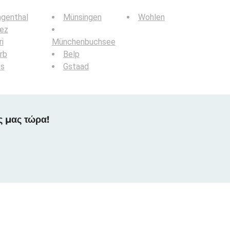
ngenthal
Münsingen
Wohlen
iez
i
Münchenbuchsee
rb
Belp
ss
Gstaad
ς μας τώρα!