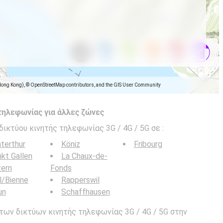
Hong Kong), © OpenStreetMap contributors, and the GIS User Community
τηλεφωνίας για άλλες ζώνες
δικτύου κινητής τηλεφωνίας 3G / 4G / 5G σε
:
terthur
Köniz
Fribourg
kt Gallen
La Chaux-de-
zern
Fonds
l/Bienne
Rapperswil
un
Schaffhausen
των δικτύων κινητής τηλεφωνίας 3G / 4G / 5G στην