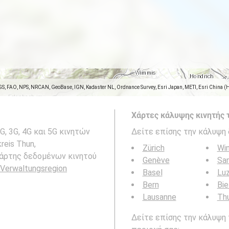
GS, FAO, NPS, NRCAN, GeoBase, IGN, Kadaster NL, Ordnance Survey, Esri Japan, METI, Esri China (
Χάρτες κάλυψης κινητής 
, 3G, 4G και 5G κινητών
Δείτε επίσης την κάλυψη 
reis Thun,
Zürich
Win
 Χάρτης δεδομένων κινητού
Genève
San
 Verwaltungsregion
Basel
Lu
Bern
Bie
Lausanne
Th
Δείτε επίσης την κάλυψη 