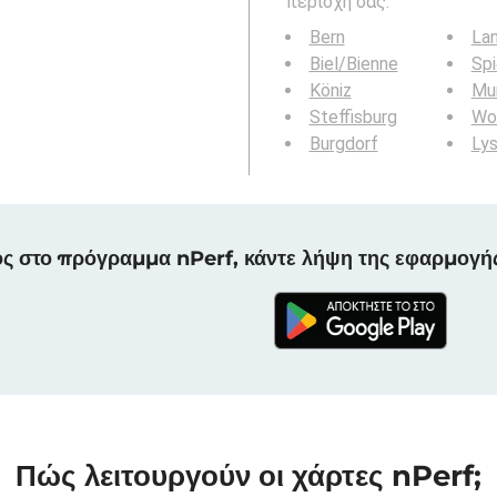
περιοχή σας:
Bern
La
Biel/Bienne
Sp
Köniz
Mur
Steffisburg
Wo
Burgdorf
Ly
ς στο πρόγραμμα nPerf, κάντε λήψη της εφαρμογή
Πώς λειτουργούν οι χάρτες nPerf;