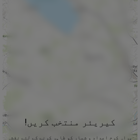
کیریئر منتخب کریں!
براہ کرم اعداد و شمار کو ظاہر کرنے کے لئے نقشہ