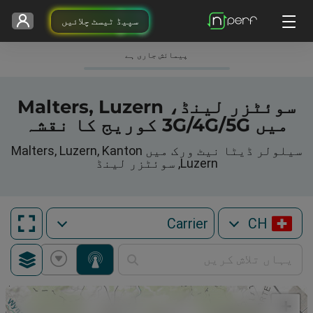
سپیڈ ٹیسٹ چلائیں
پیمائش جاری ہے
سوئٹزر لینڈ، Malters, Luzern
میں 3G/4G/5G کوریج کا نقشہ
سیلولر ڈیٹا نیٹ ورک میں Malters, Luzern, Kanton
Luzern, سوئٹزر لینڈ
CH
+