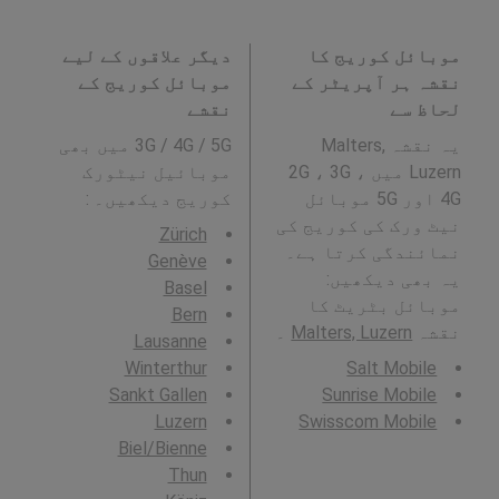
موبائل کوریج کا
دیگر علاقوں کے لیے
نقشہ ہر آپریٹر کے
موبائل کوریج کے
لحاظ سے
نقشے
یہ نقشہ Malters,
3G / 4G / 5G میں بھی
Luzern میں 2G ، 3G ،
موبائیل نیٹورک
4G اور 5G موبائل
کوریج دیکھیں۔ :
نیٹ ورک کی کوریج کی
Zürich
نمائندگی کرتا ہے۔
Genève
یہ بھی دیکھیں:
Basel
موبائل بٹریٹ کا
Bern
نقشہ
Malters, Luzern
۔
Lausanne
Winterthur
Salt Mobile
Sankt Gallen
Sunrise Mobile
Luzern
Swisscom Mobile
Biel/Bienne
Thun