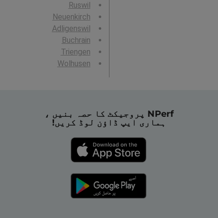
Ruswil
Neuenkirch
Adligenswil
Buchrain
Triengen
Wolhusen
NPerf پروجیکٹ کا حصہ بنیں ،
ہماری ایپ ڈاؤن لوڈ کریں!