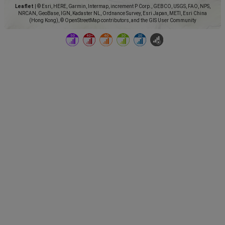
Leaflet
|
© Esri, HERE, Garmin, Intermap, increment P Corp., GEBCO, USGS, FAO, NPS,
NRCAN, GeoBase, IGN, Kadaster NL, Ordnance Survey, Esri Japan, METI, Esri China
(Hong Kong), © OpenStreetMap contributors, and the GIS User Community