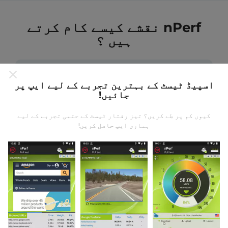
nPerf نقشے کیسے کام کرتے
ہیں ؟
اسپیڈ ٹیسٹ کے بہترین تجربے کے لیے ایپ پر
جائیں!
ڈیٹا کہاں سے آتا ہے؟
کیوں کم پر طے کریں؟ تیز رفتار ٹیسٹ کے حتمی تجربے کے لیے
ہماری ایپ حاصل کریں!
یہ اعدادوشمار nPerf ایپ کے صارفین کے ذریعہ کئے
گئے ٹیسٹوں سے جمع کیا گیا ہے۔ یہ ایسے میدان ہیں جو
براہ راست میدان میں واقع حالتوں میں ہوتے ہیں۔ اگر
آپ بھی اس میں شامل ہونا چاہتے ہیں تو ، آپ کو بس
اپنے اسمارٹ فون پر nPerf ایپ ڈاؤن لوڈ کرنا ہے۔
مزید اعداد و شمار جتنے زیادہ ہوں گے ، نقشے اتنے ہی
جامع ہوں گے!