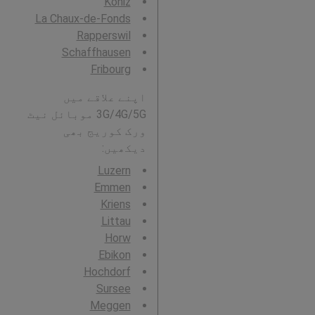
Köniz
La Chaux-de-Fonds
Rapperswil
Schaffhausen
Fribourg
اپنے علاقے میں
3G/4G/5G موبائل نیٹ
ورک کوریج بھی
دیکھیں:
Luzern
Emmen
Kriens
Littau
Horw
Ebikon
Hochdorf
Sursee
Meggen