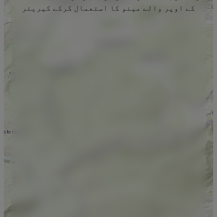
کے اوپر والے مینو کا استعمال کرکے کیریئر
منتخب کریں۔