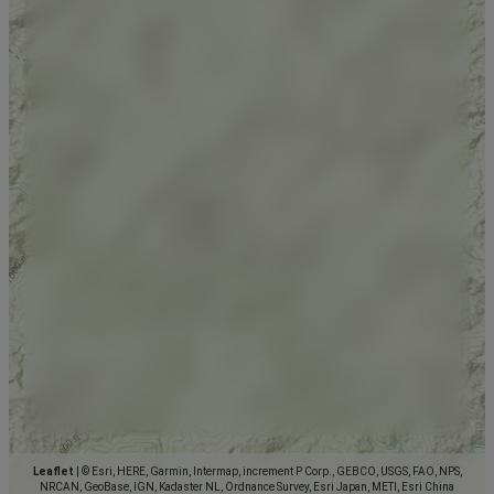
Leaflet
|
© Esri, HERE, Garmin, Intermap, increment P Corp., GEBCO, USGS, FAO, NPS,
NRCAN, GeoBase, IGN, Kadaster NL, Ordnance Survey, Esri Japan, METI, Esri China