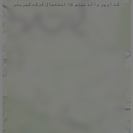
کے اوپر والے مینو کا استعمال کرکے کیریئر
منتخب کریں۔