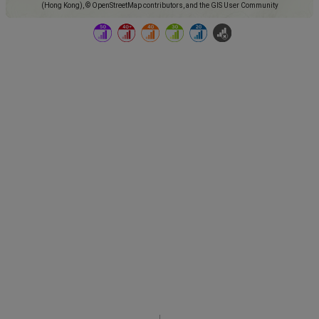
(Hong Kong), © OpenStreetMap contributors, and the GIS User Community