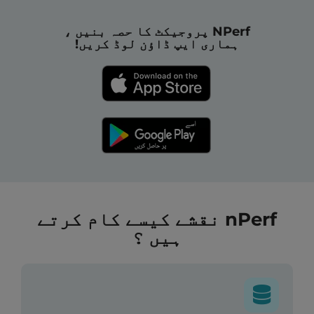
NPerf پروجیکٹ کا حصہ بنیں ،
ہماری ایپ ڈاؤن لوڈ کریں!
nPerf نقشے کیسے کام کرتے
ہیں ؟