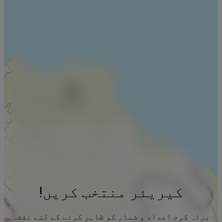
کیریئر منتخب کریں!
براہ کرم اعداد و شمار کو ظاہر کرنے کے لئے نقشہ