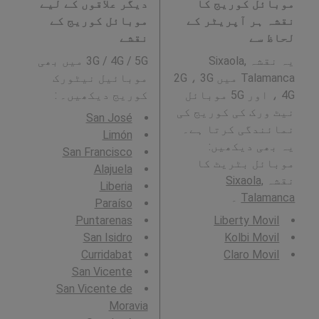
موبائل کوریج کا
دیگر علاقوں کے لیے
نقشہ ہر آپریٹر کے
موبائل کوریج کے
لحاظ سے
نقشے
یہ نقشہ Sixaola,
3G / 4G / 5G میں بھی
Talamanca میں 2G ، 3G
موبائیل نیٹورک
، 4G اور 5G موبائل
کوریج دیکھیں۔ :
نیٹ ورک کی کوریج کی
San José
نمائندگی کرتا ہے۔
Limón
یہ بھی دیکھیں:
San Francisco
موبائل بٹریٹ کا
Alajuela
نقشہ
Sixaola,
Liberia
Talamanca
۔
Paraíso
Puntarenas
Liberty Movil
San Isidro
Kolbi Movil
Curridabat
Claro Movil
San Vicente
San Vicente de
Moravia