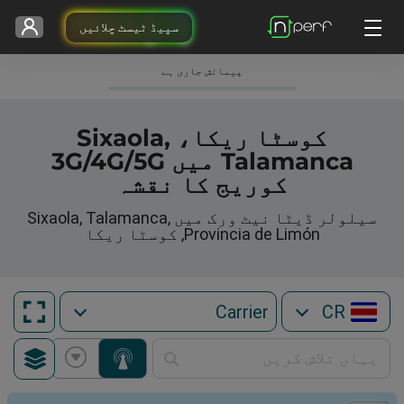
سپیڈ ٹیسٹ چلائیں
پیمائش جاری ہے
کوسٹا ریکا، Sixaola,
Talamanca میں 3G/4G/5G
کوریج کا نقشہ
سیلولر ڈیٹا نیٹ ورک میں Sixaola, Talamanca,
Provincia de Limón, کوسٹا ریکا
CR