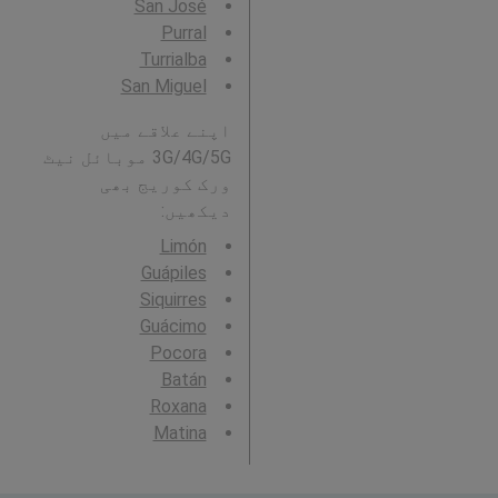
San José
Purral
Turrialba
San Miguel
اپنے علاقے میں
3G/4G/5G موبائل نیٹ
ورک کوریج بھی
دیکھیں:
Limón
Guápiles
Siquirres
Guácimo
Pocora
Batán
Roxana
Matina