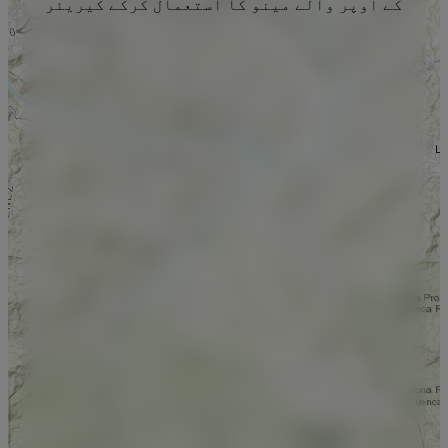
کے اوپر والے مینو کا استعمال کرکے کیریئر
منتخب کریں۔