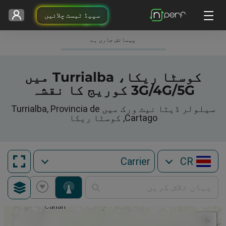
سپیڈ ٹیسٹ چلائیں
پیمائش جاری ہے
کوسٹا ریکا، Turrialba میں
3G/4G/5G کوریج کا نقشہ
سیلولر ڈیٹا نیٹ ورک میں Turrialba, Provincia de
Cartago, کوسٹا ریکا
CR
+