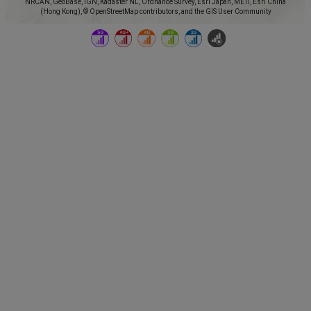
NRCAN, GeoBase, IGN, Kadaster NL, Ordnance Survey, Esri Japan, METI, Esri China
(Hong Kong), © OpenStreetMap contributors, and the GIS User Community