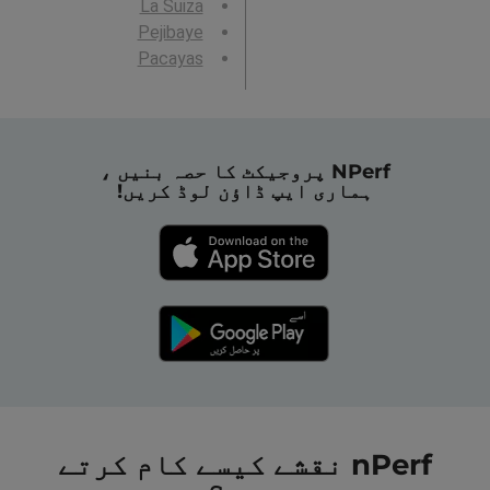
La Suiza
Pejibaye
Pacayas
NPerf پروجیکٹ کا حصہ بنیں ،
ہماری ایپ ڈاؤن لوڈ کریں!
nPerf نقشے کیسے کام کرتے