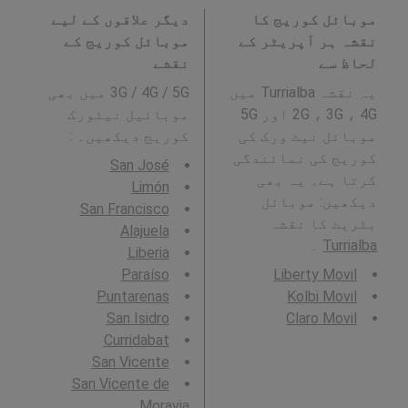
موبائل کوریج کا
دیگر علاقوں کے لیے
نقشہ ہر آپریٹر کے
موبائل کوریج کے
لحاظ سے
نقشے
یہ نقشہ Turrialba میں
3G / 4G / 5G میں بھی
2G ، 3G ، 4G اور 5G
موبائیل نیٹورک
موبائل نیٹ ورک کی
کوریج دیکھیں۔ :
کوریج کی نمائندگی
San José
کرتا ہے۔ یہ بھی
Limón
دیکھیں: موبائل
San Francisco
بٹریٹ کا نقشہ
Alajuela
Turrialba
۔
Liberia
Paraíso
Liberty Movil
Puntarenas
Kolbi Movil
San Isidro
Claro Movil
Curridabat
San Vicente
San Vicente de
Moravia