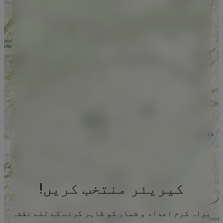
کیریئر منتخب کریں!
براہ کرم اعداد و شمار کو ظاہر کرنے کے لئے نقشہ