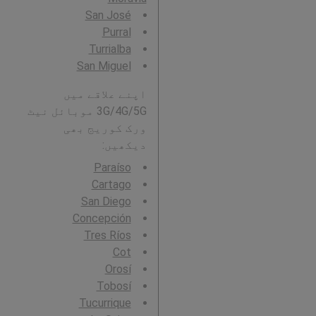
San José
Purral
Turrialba
San Miguel
اپنے علاقے میں
3G/4G/5G موبائل نیٹ
ورک کوریج بھی
دیکھیں:
Paraíso
Cartago
San Diego
Concepción
Tres Ríos
Cot
Orosí
Tobosí
Tucurrique