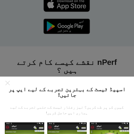
nPerf نقشے کیسے کام کرتے
ہیں ؟
اسپیڈ ٹیسٹ کے بہترین تجربے کے لیے ایپ پر
جائیں!
کیوں کم پر طے کریں؟ تیز رفتار ٹیسٹ کے حتمی تجربے کے لیے
ڈیٹا کہاں سے آتا ہے؟
ہماری ایپ حاصل کریں!
یہ اعدادوشمار nPerf ایپ کے صارفین کے ذریعہ کئے
گئے ٹیسٹوں سے جمع کیا گیا ہے۔ یہ ایسے میدان ہیں جو