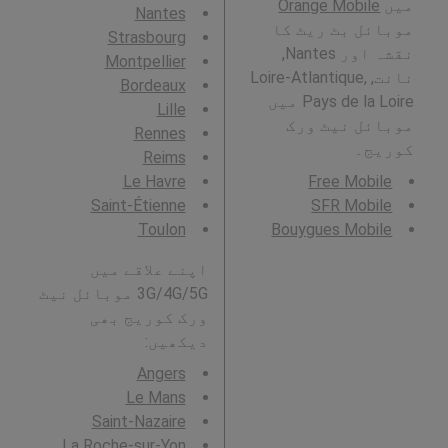
میں
Orange Mobile
Nantes
موبائل بٹ ریٹ کا
Strasbourg
نقشہ اور Nantes,
Montpellier
نانت, Loire-Atlantique,
Bordeaux
Pays de la Loire میں
Lille
موبائل نیٹ ورک
Rennes
کوریج۔
Reims
Le Havre
Free Mobile
Saint-Étienne
SFR Mobile
Toulon
Bouygues Mobile
اپنے علاقے میں
3G/4G/5G موبائل نیٹ
ورک کوریج بھی
دیکھیں:
Angers
Le Mans
Saint-Nazaire
La Roche-sur-Yon