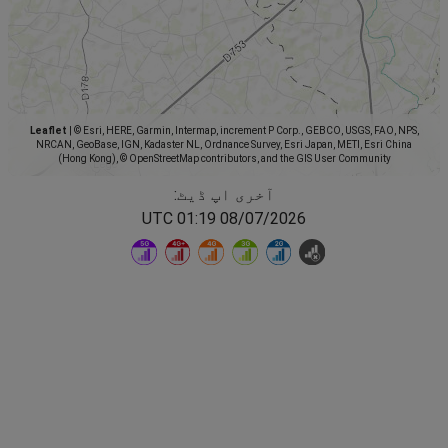
Leaflet
|
© Esri, HERE, Garmin, Intermap, increment P Corp., GEBCO, USGS, FAO, NPS,
NRCAN, GeoBase, IGN, Kadaster NL, Ordnance Survey, Esri Japan, METI, Esri China
(Hong Kong), © OpenStreetMap contributors, and the GIS User Community
آخری اپ ڈیٹ:
08/07/2026 01:19 UTC