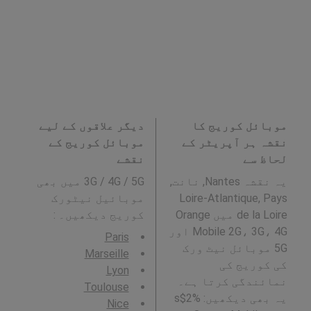
موبائل کوریج کا
دیگر علاقوں کے لیے
نقشہ ہر آپریٹر کے
موبائل کوریج کے
لحاظ سے
نقشے
یہ نقشہ Nantes, نانت,
3G / 4G / 5G میں بھی
Loire-Atlantique, Pays
موبائیل نیٹورک
de la Loire میں Orange
کوریج دیکھیں۔ :
Mobile 2G، 3G، 4G اور
Paris
5G موبائل نیٹ ورک
Marseille
کی کوریج کی
Lyon
نمائندگی کرتا ہے۔
Toulouse
یہ بھی دیکھیں: %2$s
Nice