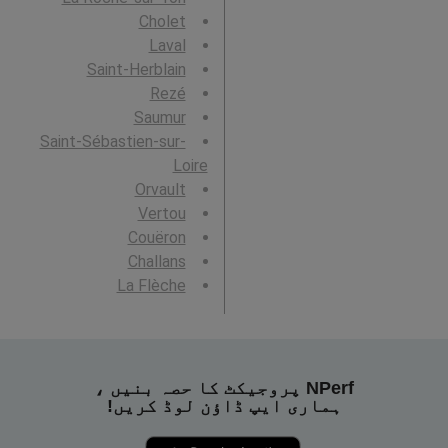
Cholet
Laval
Saint-Herblain
Rezé
Saumur
Saint-Sébastien-sur-
Loire
Orvault
Vertou
Couëron
Challans
La Flèche
NPerf پروجیکٹ کا حصہ بنیں ،
ہماری ایپ ڈاؤن لوڈ کریں!