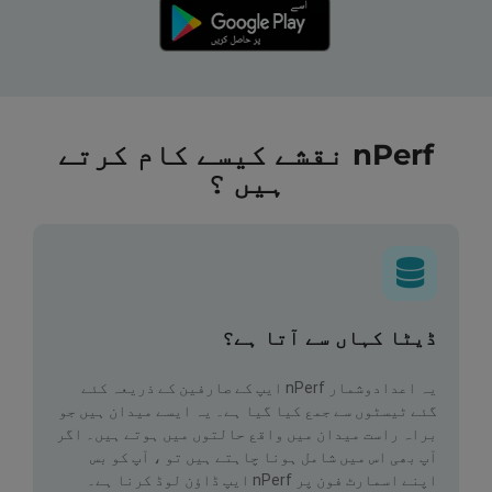
nPerf نقشے کیسے کام کرتے
ہیں ؟
ڈیٹا کہاں سے آتا ہے؟
یہ اعدادوشمار nPerf ایپ کے صارفین کے ذریعہ کئے
گئے ٹیسٹوں سے جمع کیا گیا ہے۔ یہ ایسے میدان ہیں جو
براہ راست میدان میں واقع حالتوں میں ہوتے ہیں۔ اگر
آپ بھی اس میں شامل ہونا چاہتے ہیں تو ، آپ کو بس
اپنے اسمارٹ فون پر nPerf ایپ ڈاؤن لوڈ کرنا ہے۔