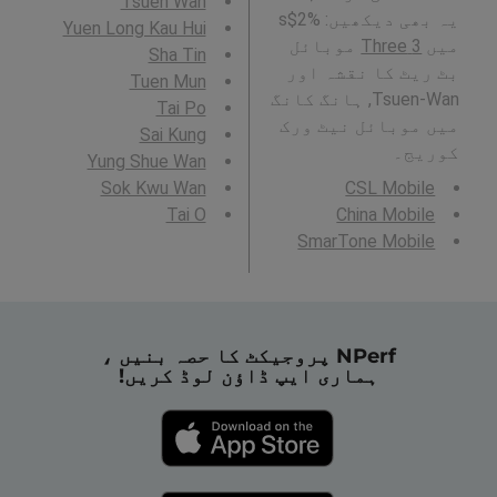
Tsuen Wan
یہ بھی دیکھیں: %2$s
Yuen Long Kau Hui
میں
3 Three
موبائل
Sha Tin
بٹ ریٹ کا نقشہ اور
Tuen Mun
Tsuen-Wan, ہانگ کانگ
Tai Po
میں موبائل نیٹ ورک
Sai Kung
کوریج۔
Yung Shue Wan
Sok Kwu Wan
CSL Mobile
Tai O
China Mobile
SmarTone Mobile
NPerf پروجیکٹ کا حصہ بنیں ،
ہماری ایپ ڈاؤن لوڈ کریں!