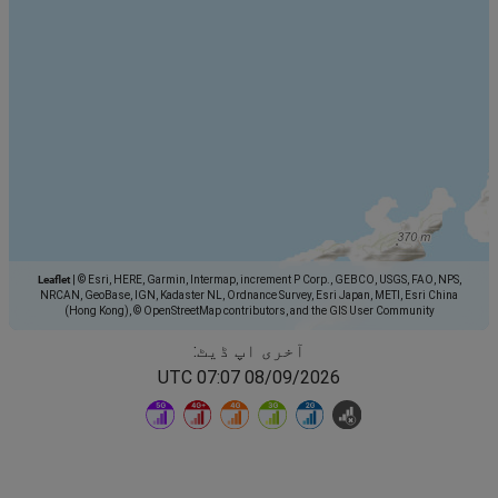
Leaflet
|
© Esri, HERE, Garmin, Intermap, increment P Corp., GEBCO, USGS, FAO, NPS,
NRCAN, GeoBase, IGN, Kadaster NL, Ordnance Survey, Esri Japan, METI, Esri China
(Hong Kong), © OpenStreetMap contributors, and the GIS User Community
آخری اپ ڈیٹ:
08/09/2026 07:07 UTC