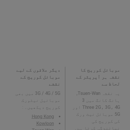
موبائل کوریج کا
دیگر علاقوں کے لیے
نقشہ ہر آپریٹر کے
موبائل کوریج کے
لحاظ سے
نقشے
یہ نقشہ Tsuen-Wan,
3G / 4G / 5G میں بھی
ہانگ کانگ میں 3
موبائیل نیٹورک
Three 2G، 3G، 4G اور
کوریج دیکھیں۔ :
5G موبائل نیٹ ورک
Hong Kong
کی کوریج کی
Kowloon
نمائندگی کرتا ہے۔