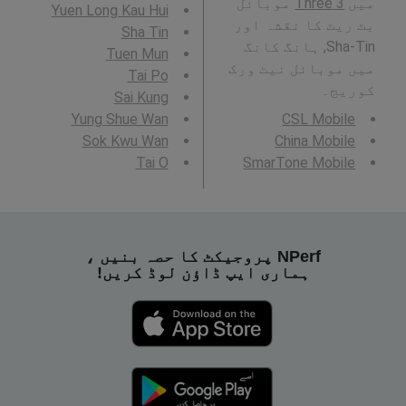
میں
3 Three
موبائل
Yuen Long Kau Hui
بٹ ریٹ کا نقشہ اور
Sha Tin
Sha-Tin, ہانگ کانگ
Tuen Mun
میں موبائل نیٹ ورک
Tai Po
کوریج۔
Sai Kung
Yung Shue Wan
CSL Mobile
Sok Kwu Wan
China Mobile
Tai O
SmarTone Mobile
NPerf پروجیکٹ کا حصہ بنیں ،
ہماری ایپ ڈاؤن لوڈ کریں!