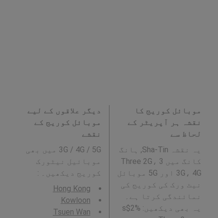
موبائل کوریج کا
دیگر علاقوں کے لیے
نقشہ ہر آپریٹر کے
موبائل کوریج کے
لحاظ سے
نقشے
یہ نقشہ Sha-Tin, ہانگ
3G / 4G / 5G میں بھی
کانگ میں 3 Three 2G،
موبائیل نیٹورک
3G، 4G اور 5G موبائل
کوریج دیکھیں۔ :
نیٹ ورک کی کوریج کی
Hong Kong
نمائندگی کرتا ہے۔
Kowloon
یہ بھی دیکھیں: %2$s
Tsuen Wan