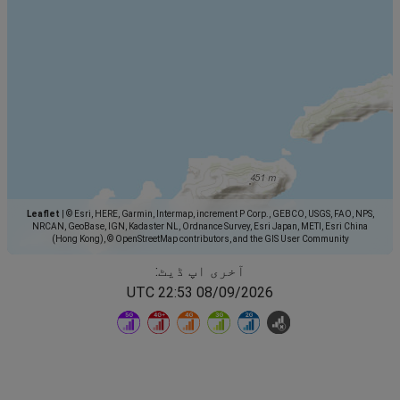
Leaflet
|
© Esri, HERE, Garmin, Intermap, increment P Corp., GEBCO, USGS, FAO, NPS,
NRCAN, GeoBase, IGN, Kadaster NL, Ordnance Survey, Esri Japan, METI, Esri China
(Hong Kong), © OpenStreetMap contributors, and the GIS User Community
آخری اپ ڈیٹ:
08/09/2026 22:53 UTC