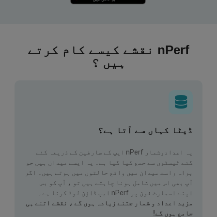
nPerf نقشے کیسے کام کرتے
ہیں ؟
ڈیٹا کہاں سے آتا ہے؟
یہ اعدادوشمار nPerf ایپ کے صارفین کے ذریعہ کئے
گئے ٹیسٹوں سے جمع کیا گیا ہے۔ یہ ایسے میدان ہیں جو
براہ راست میدان میں واقع حالتوں میں ہوتے ہیں۔ اگر
آپ بھی اس میں شامل ہونا چاہتے ہیں تو ، آپ کو بس
اپنے اسمارٹ فون پر nPerf ایپ ڈاؤن لوڈ کرنا ہے۔
مزید اعداد و شمار جتنے زیادہ ہوں گے ، نقشے اتنے ہی
جامع ہوں گے!