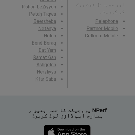
اور موبائل نیٹ ورک
Rishon LeẔiyyon
کی کوریج۔
Petaẖ Tiqwa
Beersheba
Pelephone
Netanya
Partner Mobile
H̱olon
Cellcom Mobile
Bené Beraq
Bat Yam
Ramat Gan
Ashqelon
Herzliyya
Kfar Saba
NPerf پروجیکٹ کا حصہ بنیں ،
ہماری ایپ ڈاؤن لوڈ کریں!