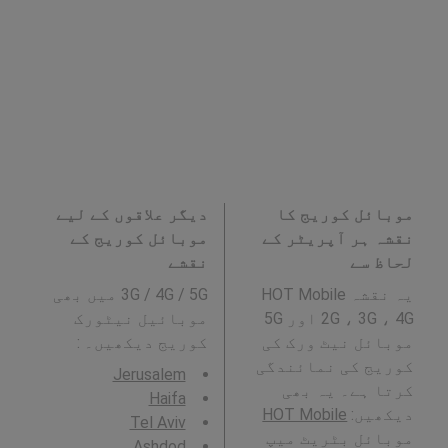
موبائل کوریج کا
دیگر علاقوں کے لیے
نقشہ ہر آپریٹر کے
موبائل کوریج کے
لحاظ سے
نقشے
یہ نقشہ HOT Mobile
3G / 4G / 5G میں بھی
2G ، 3G ، 4G اور 5G
موبائیل نیٹورک
موبائل نیٹ ورک کی
کوریج دیکھیں۔ :
کوریج کی نمائندگی
Jerusalem
کرتا ہے۔ یہ بھی
Haifa
دیکھیں:
HOT Mobile
Tel Aviv
موبائل بٹریٹ میپ
Ashdod