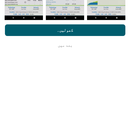
یہ کتنا قابل اعتماد اور درست ہے؟
nperf.com کو براؤز کرنے سے ، آپ ہماری
رازداری اور کوکیز کے
استعمال کی پالیسی
کے ساتھ ساتھ ہمارے nPerf ٹیسٹ
صارف کا
کھولیں۔
ٹیسٹ صارفین کے آلات پر کئے جاتے ہیں۔ جغرافیائی محل
لائسنس کا آخری معاہدہ
وقوع کی جانچ پڑتال کے وقت GPS سگنل کے استقبال کے
معیار پر منحصر ہے۔ کوریج ڈیٹا کے لیے ، ہم صرف
بعد میں
ٹھیک ہے
زیادہ سے زیادہ 50 میٹر جغرافیائی مقام
کے ساتھ
ٹیسٹ برقرار رکھتے ہیں۔ بٹریٹ ڈاؤن لوڈ کے لیے ، یہ
چوکھٹ 200 میٹر تک جاتا ہے۔
میں خام ڈیٹا کا ہولڈ کیسے حاصل کر
سکتا/سکتی ہوں ؟
کیا آپ CSV فارمیٹ میں نیٹ ورک کوریج ڈیٹا یا nPerf