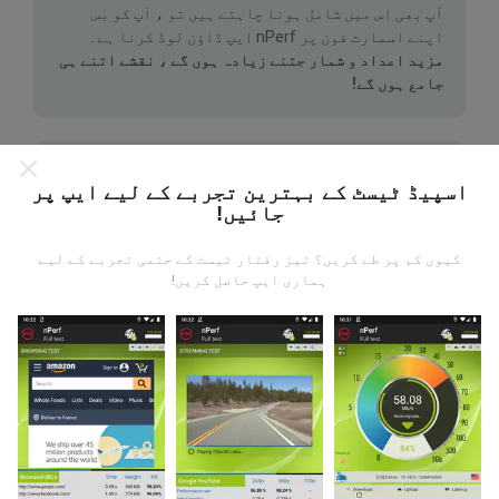
آپ بھی اس میں شامل ہونا چاہتے ہیں تو ، آپ کو بس
اپنے اسمارٹ فون پر nPerf ایپ ڈاؤن لوڈ کرنا ہے۔
مزید اعداد و شمار جتنے زیادہ ہوں گے ، نقشے اتنے ہی
جامع ہوں گے!
اسپیڈ ٹیسٹ کے بہترین تجربے کے لیے ایپ پر
جائیں!
اپ ڈیٹس کس طرح کی گئی ہیں ؟
کیوں کم پر طے کریں؟ تیز رفتار ٹیسٹ کے حتمی تجربے کے لیے
ہماری ایپ حاصل کریں!
نیٹ ورک کوریج کے نقشے ہر گھنٹہ بوٹ کے ذریعہ خود
بخود اپ ڈیٹ ہوجاتے ہیں۔ رفتار کے نقشے
ہر 15 منٹ
میں
اپڈیٹ ہوتے ہیں۔ ڈیٹا دو سال کے لئے ظاہر کیا
جاتا ہے. دو سال بعد ، سب سے قدیم ڈیٹا کو ماہ میں ایک
بار نقشوں سے ہٹا دیا جاتا ہے۔