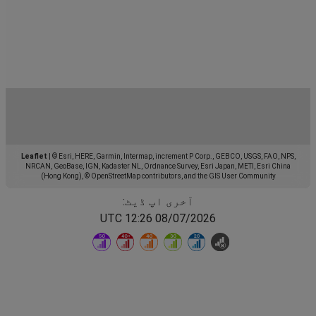
Leaflet
|
© Esri, HERE, Garmin, Intermap, increment P Corp., GEBCO, USGS, FAO, NPS,
NRCAN, GeoBase, IGN, Kadaster NL, Ordnance Survey, Esri Japan, METI, Esri China
(Hong Kong), © OpenStreetMap contributors, and the GIS User Community
آخری اپ ڈیٹ:
08/07/2026 12:26 UTC