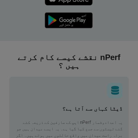
nPerf نقشے کیسے کام کرتے
ہیں ؟
ڈیٹا کہاں سے آتا ہے؟
یہ اعدادوشمار nPerf ایپ کے صارفین کے ذریعہ کئے
گئے ٹیسٹوں سے جمع کیا گیا ہے۔ یہ ایسے میدان ہیں جو
براہ راست میدان میں واقع حالتوں میں ہوتے ہیں۔ اگر