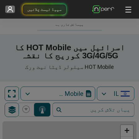
سپیڈ ٹیسٹ چلائیں
پیمائش جاری ہے
اسرائیل میں HOT Mobile کا
3G/4G/5G کوریج کا نقشہ
HOT Mobile سیلولر ڈیٹا نیٹ ورک
HOT Mobile
IL
+