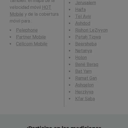
también: el mapa de la
Jerusalem
velocidad móvil
HOT
Haifa
Mobile
y de la cobertura
Tel Aviv
móvil para :
Ashdod
Pelephone
Rishon LeẔiyyon
Partner Mobile
Petaẖ Tiqwa
Cellcom Mobile
Beersheba
Netanya
H̱olon
Bené Beraq
Bat Yam
Ramat Gan
Ashqelon
Herzliyya
Kfar Saba