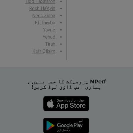
Hod HaSharon
Rosh Ha‘Ayin
Ness Ziona
Eṭ Ṭaiyiba
Yavné
Yehud
Tirah
Kafr Qāsim
NPerf پروجیکٹ کا حصہ بنیں ،
ہماری ایپ ڈاؤن لوڈ کریں!