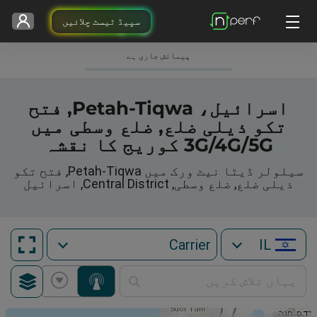
سپیڈ ٹیسٹ چلائیں
پیمائش جاری ہے
اسرائیل، Petah-Tiqwa, فتح
تکو ذیلی ضلع, ضلع وسطی میں
3G/4G/5G کوریج کا نقشہ
سیلولر ڈیٹا نیٹ ورک میں Petah-Tiqwa, فتح تکو
ذیلی ضلع, ضلع وسطی, Central District, اسرائیل
IL