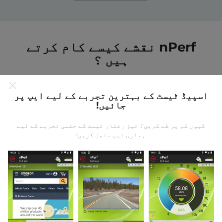
nPerf نقشے کیسے کام کرتے
ہیں ؟
اسپیڈ ٹیسٹ کے بہترین تجربے کے لیے ایپ پر
جائیں!
کیوں کم پر طے کریں؟ تیز رفتار ٹیسٹ کے حتمی تجربے کے لیے
ڈیٹا کہاں سے آتا ہے؟
ہماری ایپ حاصل کریں!
یہ اعدادوشمار nPerf ایپ کے صارفین کے ذریعہ کئے
گئے ٹیسٹوں سے جمع کیا گیا ہے۔ یہ ایسے میدان ہیں جو
براہ راست میدان میں واقع حالتوں میں ہوتے ہیں۔ اگر
آپ بھی اس میں شامل ہونا چاہتے ہیں تو ، آپ کو بس
اپنے اسمارٹ فون پر nPerf ایپ ڈاؤن لوڈ کرنا ہے۔
مزید اعداد و شمار جتنے زیادہ ہوں گے ، نقشے اتنے ہی
جامع ہوں گے!