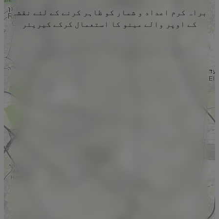
براہ کرم اعداد و شمار کو ظاہر کرنے کے لئے نقشہ
کے اوپر والے مینو کا استعمال کرکے کیریئر
منتخب کریں۔