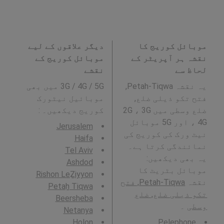
موبائل کوریج کا
دیگر علاقوں کے لیے
نقشہ ہر آپریٹر کے
موبائل کوریج کے
لحاظ سے
نقشے
یہ نقشہ Petah-Tiqwa,
3G / 4G / 5G میں بھی
فتح تکو ذیلی ضلع,
موبائیل نیٹورک
ضلع وسطی میں 2G ، 3G
کوریج دیکھیں۔ :
، 4G اور 5G موبائل
Jerusalem
نیٹ ورک کی کوریج کی
Haifa
نمائندگی کرتا ہے۔
Tel Aviv
یہ بھی دیکھیں:
Ashdod
موبائل بٹریٹ کا
Rishon LeẔiyyon
نقشہ
Petah-Tiqwa, فتح
Petaẖ Tiqwa
تکو ذیلی ضلع, ضلع
Beersheba
وسطی
۔
Netanya
H̱olon
Pelephone