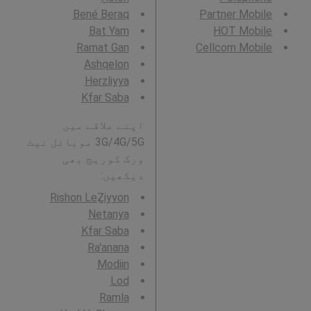
Bené Beraq
Partner Mobile
Bat Yam
HOT Mobile
Ramat Gan
Cellcom Mobile
Ashqelon
Herzliyya
Kfar Saba
اپنے علاقے میں
3G/4G/5G موبائل نیٹ
ورک کوریج بھی
دیکھیں:
Rishon LeẔiyyon
Netanya
Kfar Saba
Ra'anana
Modiin
Lod
Ramla