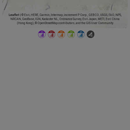
Leaflet
|
© Esri, HERE, Garmin, Intermap, increment P Corp., GEBCO, USGS, FAO, NPS,
NRCAN, GeoBase, IGN, Kadaster NL, Ordnance Survey, Esri Japan, METI, Esri China
(Hong Kong), © OpenStreetMap contributors, and the GIS User Community