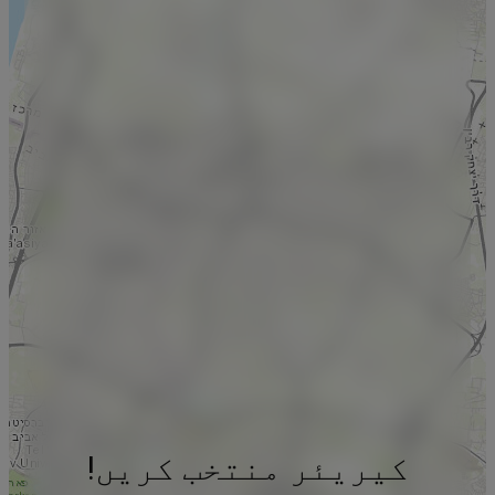
کیریئر منتخب کریں!