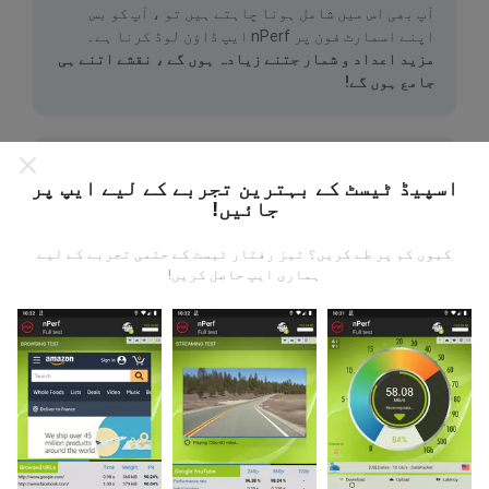
آپ بھی اس میں شامل ہونا چاہتے ہیں تو ، آپ کو بس
اپنے اسمارٹ فون پر nPerf ایپ ڈاؤن لوڈ کرنا ہے۔
مزید اعداد و شمار جتنے زیادہ ہوں گے ، نقشے اتنے ہی
جامع ہوں گے!
اسپیڈ ٹیسٹ کے بہترین تجربے کے لیے ایپ پر
جائیں!
اپ ڈیٹس کس طرح کی گئی ہیں ؟
کیوں کم پر طے کریں؟ تیز رفتار ٹیسٹ کے حتمی تجربے کے لیے
ہماری ایپ حاصل کریں!
نیٹ ورک کوریج کے نقشے ہر گھنٹہ بوٹ کے ذریعہ خود
بخود اپ ڈیٹ ہوجاتے ہیں۔ رفتار کے نقشے
ہر 15 منٹ
میں
اپڈیٹ ہوتے ہیں۔ ڈیٹا دو سال کے لئے ظاہر کیا
جاتا ہے. دو سال بعد ، سب سے قدیم ڈیٹا کو ماہ میں ایک
بار نقشوں سے ہٹا دیا جاتا ہے۔