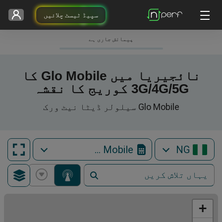
سپیڈ ٹیسٹ چلائیں
پیمائش جاری ہے
نائجیریا میں Glo Mobile کا
3G/4G/5G کوریج کا نقشہ
Glo Mobile سیلولر ڈیٹا نیٹ ورک
Glo Mobile
NG
+