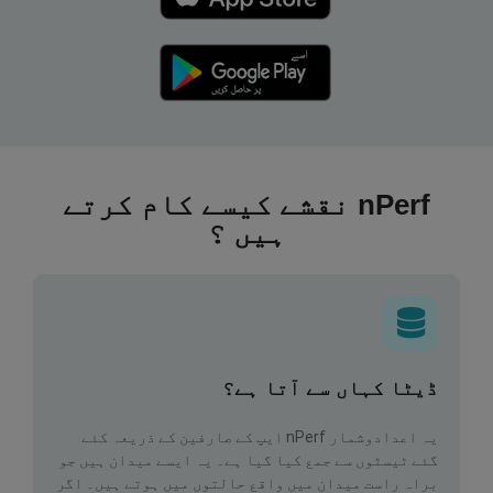
nPerf نقشے کیسے کام کرتے
ہیں ؟
ڈیٹا کہاں سے آتا ہے؟
یہ اعدادوشمار nPerf ایپ کے صارفین کے ذریعہ کئے
گئے ٹیسٹوں سے جمع کیا گیا ہے۔ یہ ایسے میدان ہیں جو
براہ راست میدان میں واقع حالتوں میں ہوتے ہیں۔ اگر