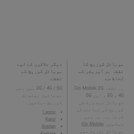
موبائل کوریج کا
دیگر علاقوں کے لیے
نقشہ ہر آپریٹر کے
موبائل کوریج کے
لحاظ سے
نقشے
یہ نقشہ Glo Mobile 2G
3G / 4G / 5G میں بھی
، 3G ، 4G اور 5G
موبائیل نیٹورک
موبائل نیٹ ورک کی
کوریج دیکھیں۔ :
کوریج کی نمائندگی
Lagos
کرتا ہے۔ یہ بھی
Kano
دیکھیں:
Glo Mobile
Ibadan
موبائل بٹریٹ میپ
Kaduna