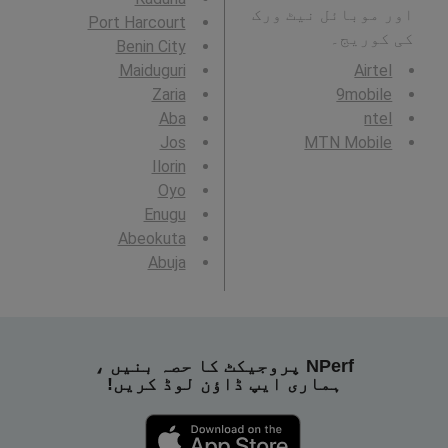
اور موبائل نیٹ ورک
Port Harcourt
کی کوریج۔
Benin City
Maiduguri
Airtel
Zaria
9mobile
Aba
ntel
Jos
MTN Mobile
Ilorin
Oyo
Enugu
Abeokuta
Abuja
NPerf پروجیکٹ کا حصہ بنیں ،
ہماری ایپ ڈاؤن لوڈ کریں!