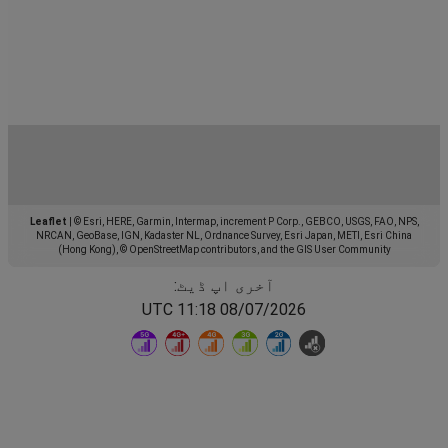
Leaflet
|
© Esri, HERE, Garmin, Intermap, increment P Corp., GEBCO, USGS, FAO, NPS,
NRCAN, GeoBase, IGN, Kadaster NL, Ordnance Survey, Esri Japan, METI, Esri China
(Hong Kong), © OpenStreetMap contributors, and the GIS User Community
آخری اپ ڈیٹ:
08/07/2026 11:18 UTC