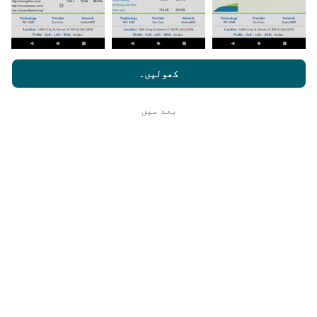
یہ کتنا قابل اعتماد اور درست ہے؟
nperf.com کو براؤز کرنے سے ، آپ ہماری
رازداری اور کوکیز کے
استعمال کی پالیسی
کے ساتھ ساتھ ہمارے nPerf ٹیسٹ
صارف کا
کھولیں۔
ٹیسٹ صارفین کے آلات پر کئے جاتے ہیں۔ جغرافیائی محل
لائسنس کا آخری معاہدہ
وقوع کی جانچ پڑتال کے وقت GPS سگنل کے استقبال کے
معیار پر منحصر ہے۔ کوریج ڈیٹا کے لیے ، ہم صرف
بعد میں
ٹھیک ہے
زیادہ سے زیادہ 50 میٹر جغرافیائی مقام
کے ساتھ
ٹیسٹ برقرار رکھتے ہیں۔ بٹریٹ ڈاؤن لوڈ کے لیے ، یہ
چوکھٹ 200 میٹر تک جاتا ہے۔
میں خام ڈیٹا کا ہولڈ کیسے حاصل کر
سکتا/سکتی ہوں ؟
کیا آپ CSV فارمیٹ میں نیٹ ورک کوریج ڈیٹا یا nPerf