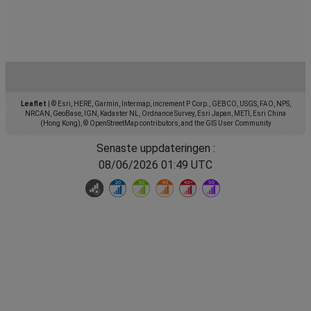
Leaflet
|
© Esri, HERE, Garmin, Intermap, increment P Corp., GEBCO, USGS, FAO, NPS,
NRCAN, GeoBase, IGN, Kadaster NL, Ordnance Survey, Esri Japan, METI, Esri China
(Hong Kong), © OpenStreetMap contributors, and the GIS User Community
Senaste uppdateringen :
08/06/2026 01:49 UTC