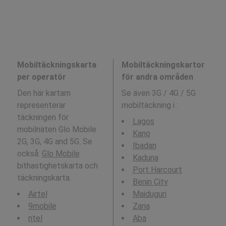
Mobiltäckningskarta
Mobiltäckningskartor
per operatör
för andra områden
Den här kartarn
Se även 3G / 4G / 5G
representerar
mobiltäckning i
:
täckningen för
Lagos
mobilnäten Glo Mobile
Kano
2G, 3G, 4G and 5G. Se
Ibadan
också:
Glo Mobile
Kaduna
bithastighetskarta och
Port Harcourt
täckningskarta.
Benin City
Airtel
Maiduguri
9mobile
Zaria
ntel
Aba