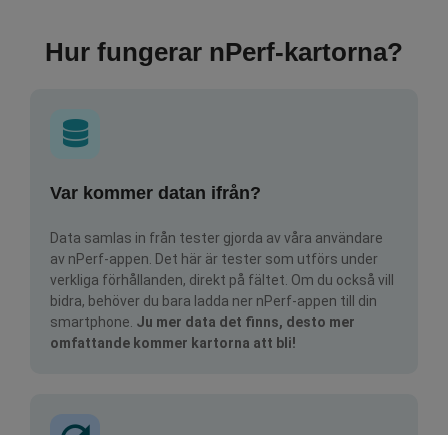
Hur fungerar nPerf-kartorna?
Var kommer datan ifrån?
Data samlas in från tester gjorda av våra användare
av nPerf-appen. Det här är tester som utförs under
verkliga förhållanden, direkt på fältet. Om du också vill
bidra, behöver du bara ladda ner nPerf-appen till din
smartphone.
Ju mer data det finns, desto mer
omfattande kommer kartorna att bli!