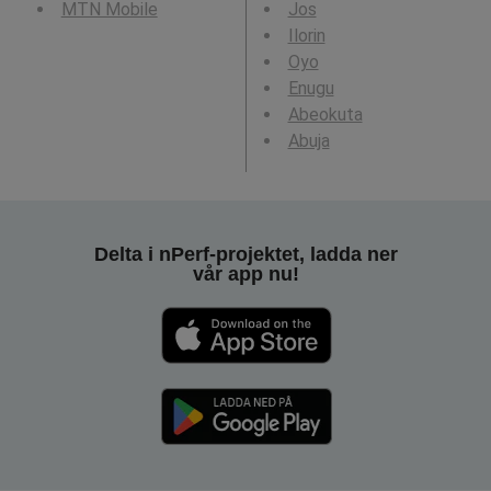
MTN Mobile
Jos
Ilorin
Oyo
Enugu
Abeokuta
Abuja
Delta i nPerf-projektet, ladda ner
vår app nu!