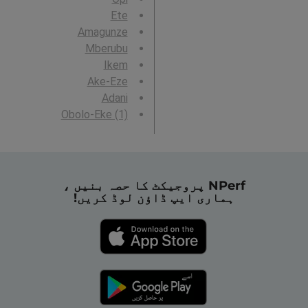
Ete
Amagunze
Mberubu
Ikem
Ake-Eze
Adani
Obolo-Eke (1)
NPerf پروجیکٹ کا حصہ بنیں ،
ہماری ایپ ڈاؤن لوڈ کریں!