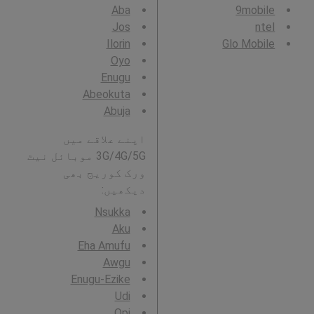
Aba
9mobile
Jos
ntel
Ilorin
Glo Mobile
Oyo
Enugu
Abeokuta
Abuja
اپنے علاقے میں
3G/4G/5G موبائل نیٹ
ورک کوریج بھی
دیکھیں:
Nsukka
Aku
Eha Amufu
Awgu
Enugu-Ezike
Udi
Opi