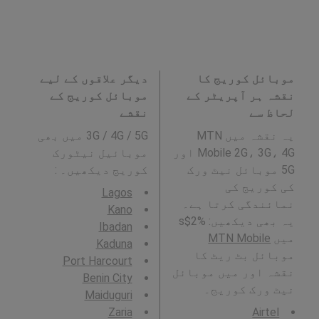
موبائل کوریج کا
دیگر علاقوں کے لیے
نقشہ ہر آپریٹر کے
موبائل کوریج کے
لحاظ سے
نقشے
یہ نقشہ میں MTN
3G / 4G / 5G میں بھی
Mobile 2G، 3G، 4G اور
موبائیل نیٹورک
5G موبائل نیٹ ورک
کوریج دیکھیں۔ :
کی کوریج کی
Lagos
نمائندگی کرتا ہے۔
Kano
یہ بھی دیکھیں: %2$s
Ibadan
میں
MTN Mobile
Kaduna
موبائل بٹ ریٹ کا
Port Harcourt
نقشہ اور میں موبائل
Benin City
نیٹ ورک کوریج۔
Maiduguri
Zaria
Airtel