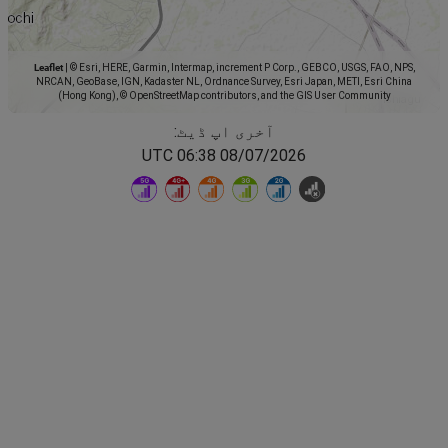
Leaflet
|
© Esri, HERE, Garmin, Intermap, increment P Corp., GEBCO, USGS, FAO, NPS,
NRCAN, GeoBase, IGN, Kadaster NL, Ordnance Survey, Esri Japan, METI, Esri China
(Hong Kong), © OpenStreetMap contributors, and the GIS User Community
آخری اپ ڈیٹ:
08/07/2026 06:38 UTC