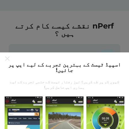
nPerf نقشے کیسے کام کرتے
ہیں ؟
اسپیڈ ٹیسٹ کے بہترین تجربے کے لیے ایپ پر
جائیں!
ڈیٹا کہاں سے آتا ہے؟
کیوں کم پر طے کریں؟ تیز رفتار ٹیسٹ کے حتمی تجربے کے لیے
یہ اعدادوشمار nPerf ایپ کے صارفین کے ذریعہ کئے
ہماری ایپ حاصل کریں!
گئے ٹیسٹوں سے جمع کیا گیا ہے۔ یہ ایسے میدان ہیں جو
براہ راست میدان میں واقع حالتوں میں ہوتے ہیں۔ اگر
آپ بھی اس میں شامل ہونا چاہتے ہیں تو ، آپ کو بس
اپنے اسمارٹ فون پر nPerf ایپ ڈاؤن لوڈ کرنا ہے۔
مزید اعداد و شمار جتنے زیادہ ہوں گے ، نقشے اتنے ہی
جامع ہوں گے!