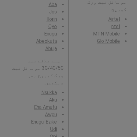
موبائل نیٹ ورک
Aba
کوریج۔
Jos
Ilorin
Airtel
Oyo
ntel
Enugu
MTN Mobile
Abeokuta
Glo Mobile
Abuja
اپنے علاقے میں
3G/4G/5G موبائل نیٹ
ورک کوریج بھی
دیکھیں:
Nsukka
Aku
Eha Amufu
Awgu
Enugu-Ezike
Udi
Opi