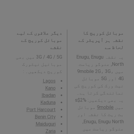
موبائل کوریج کا
دیگر علاقوں کے لیے
نقشہ ہر آپریٹر کے
موبائل کوریج کے
لحاظ سے
نقشے
یہ نقشہ Enugu, Enugu
3G / 4G / 5G میں بھی
North, عنوگو ریاست
موبائیل نیٹورک
میں 9mobile 2G، 3G،
کوریج دیکھیں۔ :
4G اور 5G موبائل
Lagos
نیٹ ورک کی کوریج کی
Kano
نمائندگی کرتا ہے۔
Ibadan
یہ بھی دیکھیں: %2$s
Kaduna
میں
9mobile
موبائل
Port Harcourt
بٹ ریٹ کا نقشہ اور
Benin City
Enugu, Enugu North,
Maiduguri
عنوگو ریاست میں
Zaria