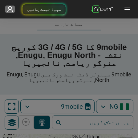
سپیڈ ٹیسٹ چلائیں
پیمائش جاری ہے
9mobile کا 3G / 4G / 5G کوریج
نقشہ - Enugu, Enugu North,
عنوگو ریاست, نائجیریا
9mobile سیلولر ڈیٹا نیٹ ورک میں Enugu, Enugu
North, عنوگو ریاست, نائجیریا
9mobile
NG