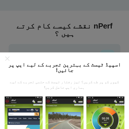
nPerf نقشے کیسے کام کرتے
ہیں ؟
اسپیڈ ٹیسٹ کے بہترین تجربے کے لیے ایپ پر
جائیں!
ڈیٹا کہاں سے آتا ہے؟
کیوں کم پر طے کریں؟ تیز رفتار ٹیسٹ کے حتمی تجربے کے لیے
یہ اعدادوشمار nPerf ایپ کے صارفین کے ذریعہ کئے
ہماری ایپ حاصل کریں!
گئے ٹیسٹوں سے جمع کیا گیا ہے۔ یہ ایسے میدان ہیں جو
براہ راست میدان میں واقع حالتوں میں ہوتے ہیں۔ اگر
آپ بھی اس میں شامل ہونا چاہتے ہیں تو ، آپ کو بس
اپنے اسمارٹ فون پر nPerf ایپ ڈاؤن لوڈ کرنا ہے۔
مزید اعداد و شمار جتنے زیادہ ہوں گے ، نقشے اتنے ہی
جامع ہوں گے!