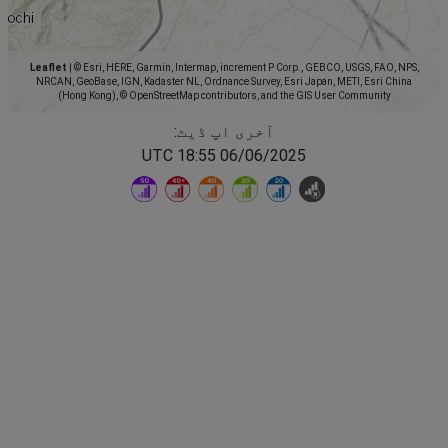
Leaflet
|
© Esri, HERE, Garmin, Intermap, increment P Corp., GEBCO, USGS, FAO, NPS,
NRCAN, GeoBase, IGN, Kadaster NL, Ordnance Survey, Esri Japan, METI, Esri China
(Hong Kong), © OpenStreetMap contributors, and the GIS User Community
آخری اپ ڈیٹ:
06/06/2025 18:55 UTC