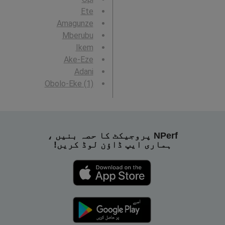
Ete
Amagunze
Mberubu
Ikem
Ake-Eze
Adani
Obolo-Eke (1)
NPerf پروجیکٹ کا حصہ بنیں ،
ہماری ایپ ڈاؤن لوڈ کریں!