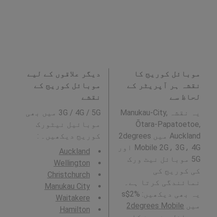
موبائل کوریج کا
دیگر علاقوں کے لیے
نقشہ ہر آپریٹر کے
موبائل کوریج کے
لحاظ سے
نقشے
یہ نقشہ Manukau-City,
3G / 4G / 5G میں بھی
Ōtara-Papatoetoe,
موبائیل نیٹورک
Auckland میں 2degrees
کوریج دیکھیں۔ :
Mobile 2G، 3G، 4G اور
Auckland
5G موبائل نیٹ ورک
Wellington
کی کوریج کی
Christchurch
نمائندگی کرتا ہے۔
Manukau City
یہ بھی دیکھیں: %2$s
Waitakere
میں
2degrees Mobile
Hamilton