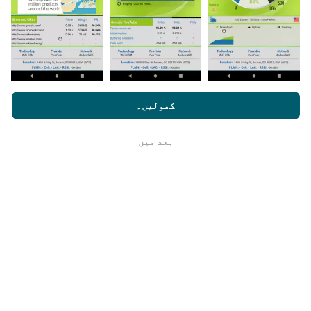
اپ ڈیٹس کس طرح کی گئی ہیں ؟
nperf.com کو براؤز کرنے سے ، آپ ہماری
رازداری اور کوکیز کے
استعمال کی پالیسی
کے ساتھ ساتھ ہمارے nPerf ٹیسٹ
صارف کا
کھولیں۔
لائسنس کا آخری معاہدہ
نیٹ ورک کوریج کے نقشے ہر گھنٹہ بوٹ کے ذریعہ خود
بخود اپ ڈیٹ ہوجاتے ہیں۔ رفتار کے نقشے
ہر 15 منٹ
بعد میں
ٹھیک ہے
میں
اپڈیٹ ہوتے ہیں۔ ڈیٹا دو سال کے لئے ظاہر کیا
جاتا ہے. دو سال بعد ، سب سے قدیم ڈیٹا کو ماہ میں ایک
بار نقشوں سے ہٹا دیا جاتا ہے۔
یہ کتنا قابل اعتماد اور درست ہے؟