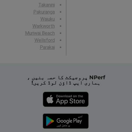
Takanini
Pakuranga
Waiuku
Warkworth
Muriwai Beach
Wellsford
Parakai
NPerf پروجیکٹ کا حصہ بنیں ،
ہماری ایپ ڈاؤن لوڈ کریں!