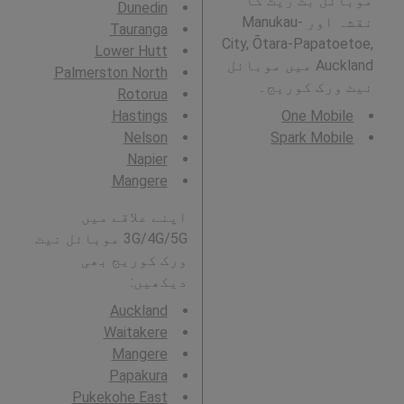
موبائل بٹ ریٹ کا
Dunedin
نقشہ اور Manukau-
Tauranga
City, Ōtara-Papatoetoe,
Lower Hutt
Auckland میں موبائل
Palmerston North
نیٹ ورک کوریج۔
Rotorua
Hastings
One Mobile
Nelson
Spark Mobile
Napier
Mangere
اپنے علاقے میں
3G/4G/5G موبائل نیٹ
ورک کوریج بھی
دیکھیں:
Auckland
Waitakere
Mangere
Papakura
Pukekohe East