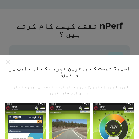
nPerf نقشے کیسے کام کرتے
ہیں ؟
اسپیڈ ٹیسٹ کے بہترین تجربے کے لیے ایپ پر
جائیں!
ڈیٹا کہاں سے آتا ہے؟
کیوں کم پر طے کریں؟ تیز رفتار ٹیسٹ کے حتمی تجربے کے لیے
یہ اعدادوشمار nPerf ایپ کے صارفین کے ذریعہ کئے
ہماری ایپ حاصل کریں!
گئے ٹیسٹوں سے جمع کیا گیا ہے۔ یہ ایسے میدان ہیں جو
براہ راست میدان میں واقع حالتوں میں ہوتے ہیں۔ اگر
آپ بھی اس میں شامل ہونا چاہتے ہیں تو ، آپ کو بس
اپنے اسمارٹ فون پر nPerf ایپ ڈاؤن لوڈ کرنا ہے۔
مزید اعداد و شمار جتنے زیادہ ہوں گے ، نقشے اتنے ہی
جامع ہوں گے!