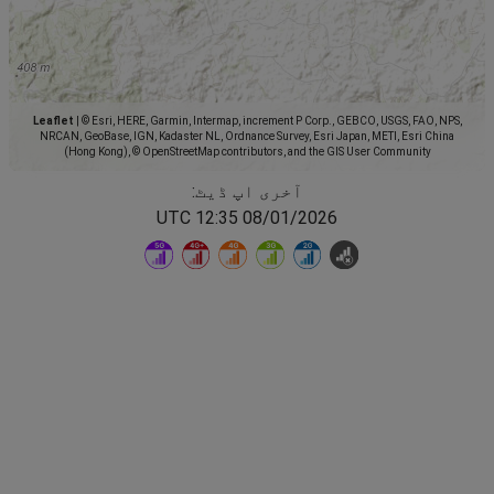
Leaflet
|
© Esri, HERE, Garmin, Intermap, increment P Corp., GEBCO, USGS, FAO, NPS,
NRCAN, GeoBase, IGN, Kadaster NL, Ordnance Survey, Esri Japan, METI, Esri China
(Hong Kong), © OpenStreetMap contributors, and the GIS User Community
آخری اپ ڈیٹ:
08/01/2026 12:35 UTC