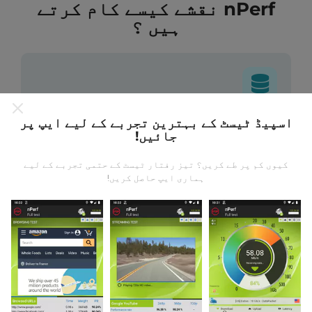
nPerf نقشے کیسے کام کرتے
ہیں ؟
اسپیڈ ٹیسٹ کے بہترین تجربے کے لیے ایپ پر
ڈیٹا کہاں سے آتا ہے؟
جائیں!
یہ اعدادوشمار nPerf ایپ کے صارفین کے ذریعہ کئے
کیوں کم پر طے کریں؟ تیز رفتار ٹیسٹ کے حتمی تجربے کے لیے
گئے ٹیسٹوں سے جمع کیا گیا ہے۔ یہ ایسے میدان ہیں جو
ہماری ایپ حاصل کریں!
براہ راست میدان میں واقع حالتوں میں ہوتے ہیں۔ اگر
آپ بھی اس میں شامل ہونا چاہتے ہیں تو ، آپ کو بس
اپنے اسمارٹ فون پر nPerf ایپ ڈاؤن لوڈ کرنا ہے۔
مزید اعداد و شمار جتنے زیادہ ہوں گے ، نقشے اتنے ہی
جامع ہوں گے!