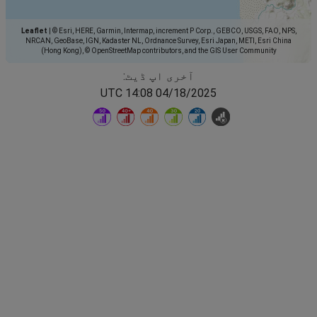
Leaflet
|
© Esri, HERE, Garmin, Intermap, increment P Corp., GEBCO, USGS, FAO, NPS,
NRCAN, GeoBase, IGN, Kadaster NL, Ordnance Survey, Esri Japan, METI, Esri China
(Hong Kong), © OpenStreetMap contributors, and the GIS User Community
آخری اپ ڈیٹ:
04/18/2025 14:08 UTC