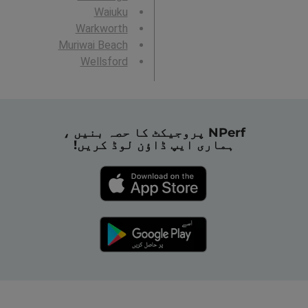
Waiuku
Warkworth
Muriwai Beach
Wellsford
NPerf پروجیکٹ کا حصہ بنیں ،
ہماری ایپ ڈاؤن لوڈ کریں!