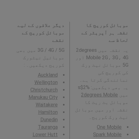
موبائل کوریج کا
دیگر علاقوں کے لیے
نقشہ ہر آپریٹر کے
موبائل کوریج کے
لحاظ سے
نقشے
یہ نقشہ میں 2degrees
3G / 4G / 5G میں بھی
Mobile 2G، 3G، 4G اور
موبائیل نیٹورک
5G موبائل نیٹ ورک
کوریج دیکھیں۔ :
کی کوریج کی
Auckland
نمائندگی کرتا ہے۔
Wellington
یہ بھی دیکھیں: %2$s
Christchurch
میں
2degrees Mobile
Manukau City
موبائل بٹ ریٹ کا
Waitakere
نقشہ اور میں موبائل
Hamilton
نیٹ ورک کوریج۔
Dunedin
Tauranga
One Mobile
Lower Hutt
Spark Mobile