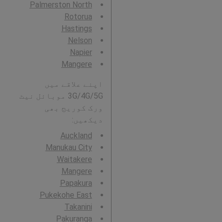
Palmerston North
Rotorua
Hastings
Nelson
Napier
Mangere
اپنے علاقے میں
3G/4G/5G موبائل نیٹ
ورک کوریج بھی
دیکھیں:
Auckland
Manukau City
Waitakere
Mangere
Papakura
Pukekohe East
Takanini
Pakuranga