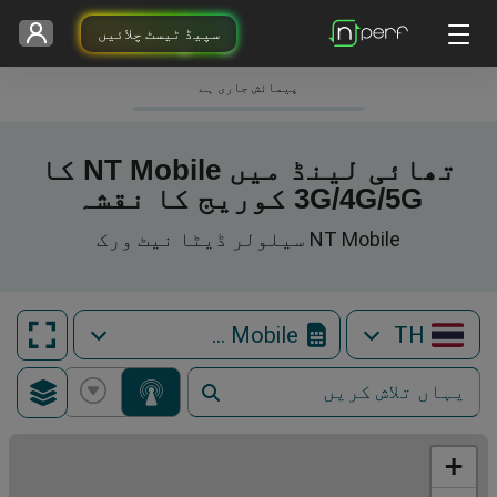
سپیڈ ٹیسٹ چلائیں
پیمائش جاری ہے
تھائی لینڈ میں NT Mobile کا
3G/4G/5G کوریج کا نقشہ
NT Mobile سیلولر ڈیٹا نیٹ ورک
NT Mobile
TH
+