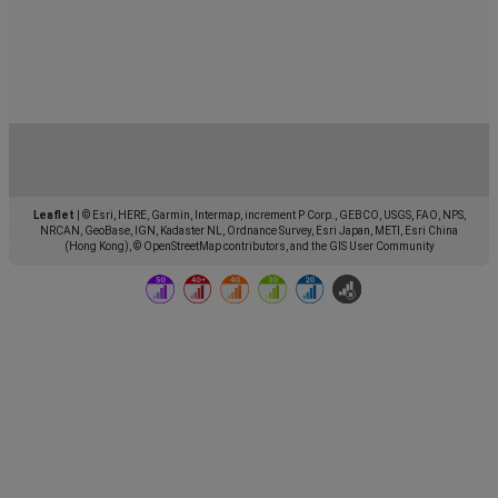
Leaflet
|
© Esri, HERE, Garmin, Intermap, increment P Corp., GEBCO, USGS, FAO, NPS,
NRCAN, GeoBase, IGN, Kadaster NL, Ordnance Survey, Esri Japan, METI, Esri China
(Hong Kong), © OpenStreetMap contributors, and the GIS User Community