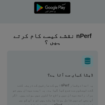
nPerf نقشے کیسے کام کرتے
ہیں ؟
ڈیٹا کہاں سے آتا ہے؟
یہ اعدادوشمار nPerf ایپ کے صارفین کے ذریعہ کئے
گئے ٹیسٹوں سے جمع کیا گیا ہے۔ یہ ایسے میدان ہیں جو
براہ راست میدان میں واقع حالتوں میں ہوتے ہیں۔ اگر
آپ بھی اس میں شامل ہونا چاہتے ہیں تو ، آپ کو بس