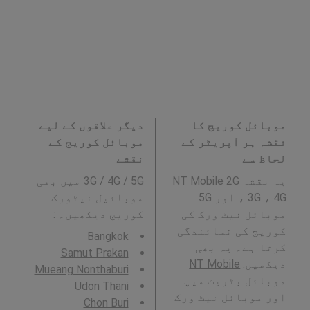
موبائل کوریج کا
دیگر علاقوں کے لیے
نقشہ ہر آپریٹر کے
موبائل کوریج کے
لحاظ سے
نقشے
یہ نقشہ NT Mobile 2G
3G / 4G / 5G میں بھی
، 3G ، 4G اور 5G
موبائیل نیٹورک
موبائل نیٹ ورک کی
کوریج دیکھیں۔ :
کوریج کی نمائندگی
Bangkok
کرتا ہے۔ یہ بھی
Samut Prakan
دیکھیں:
NT Mobile
Mueang Nonthaburi
موبائل بٹریٹ میپ
Udon Thani
اور موبائل نیٹ ورک
Chon Buri