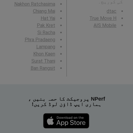
کی کوریج۔
Nakhon Ratchasima
Chiang Mai
dtac
Hat Yai
True Move H
Pak Kret
AIS Mobile
Si Racha
Phra Pradaeng
Lampang
Khon Kaen
Surat Thani
Ban Rangsit
NPerf پروجیکٹ کا حصہ بنیں ،
ہماری ایپ ڈاؤن لوڈ کریں!