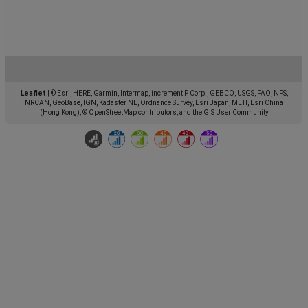
Leaflet
|
© Esri, HERE, Garmin, Intermap, increment P Corp., GEBCO, USGS, FAO, NPS,
NRCAN, GeoBase, IGN, Kadaster NL, Ordnance Survey, Esri Japan, METI, Esri China
(Hong Kong), © OpenStreetMap contributors, and the GIS User Community