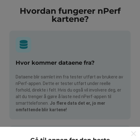
Hvordan fungerer nPerf
kartene?
Hvor kommer dataene fra?
Dataene blir samlet inn fra tester utført av brukere av
nPerf-appen. Dette er tester utført under reelle
forhold, direkte i felt. Hvis du også vil involvere deg, er
alt du trenger å gjøre å laste ned nPerf-appen til
smarttelefonen.
Jo flere data det er, jo mer
omfattende blir kartene!