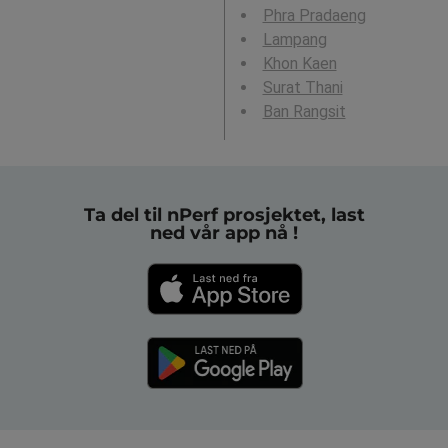
Phra Pradaeng
Lampang
Khon Kaen
Surat Thani
Ban Rangsit
Ta del til nPerf prosjektet, last
ned vår app nå !