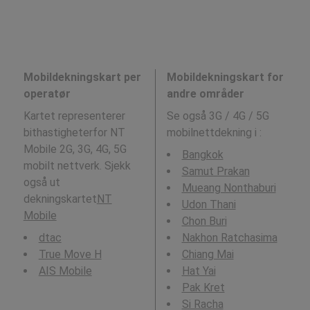
Mobildekningskart per
Mobildekningskart for
operatør
andre områder
Kartet representerer
Se også 3G / 4G / 5G
bithastigheterfor NT
mobilnettdekning i
:
Mobile 2G, 3G, 4G, 5G
Bangkok
mobilt nettverk. Sjekk
Samut Prakan
også ut
Mueang Nonthaburi
dekningskartet
NT
Udon Thani
Mobile
Chon Buri
dtac
Nakhon Ratchasima
True Move H
Chiang Mai
AIS Mobile
Hat Yai
Pak Kret
Si Racha