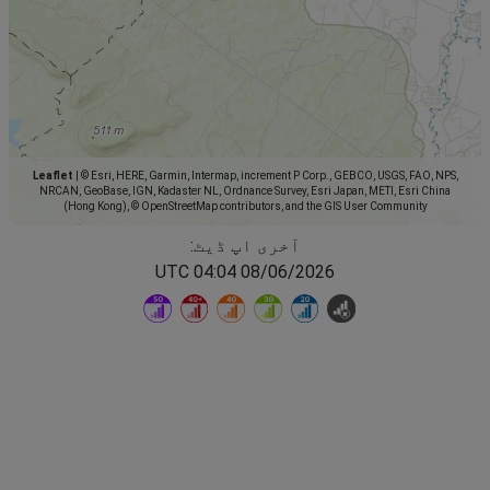
Leaflet
|
© Esri, HERE, Garmin, Intermap, increment P Corp., GEBCO, USGS, FAO, NPS,
NRCAN, GeoBase, IGN, Kadaster NL, Ordnance Survey, Esri Japan, METI, Esri China
(Hong Kong), © OpenStreetMap contributors, and the GIS User Community
آخری اپ ڈیٹ:
08/06/2026 04:04 UTC