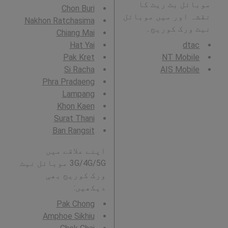
موبائل بٹ ریٹ کا
Chon Buri
نقشہ اور میں موبائل
Nakhon Ratchasima
نیٹ ورک کوریج۔
Chiang Mai
Hat Yai
dtac
Pak Kret
NT Mobile
Si Racha
AIS Mobile
Phra Pradaeng
Lampang
Khon Kaen
Surat Thani
Ban Rangsit
اپنے علاقے میں
3G/4G/5G موبائل نیٹ
ورک کوریج بھی
دیکھیں:
Pak Chong
Amphoe Sikhiu