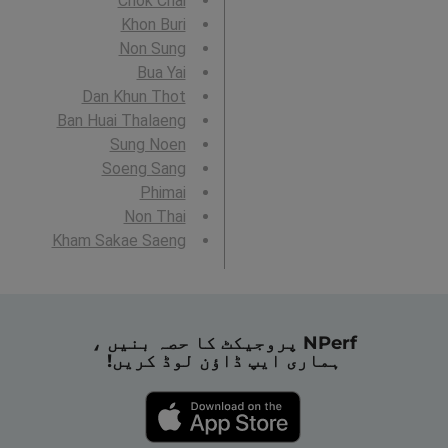
Chok Chai
Khon Buri
Non Sung
Bua Yai
Dan Khun Thot
Ban Huai Thalaeng
Sung Noen
Soeng Sang
Phimai
Non Thai
Kham Sakae Saeng
NPerf پروجیکٹ کا حصہ بنیں ،
ہماری ایپ ڈاؤن لوڈ کریں!