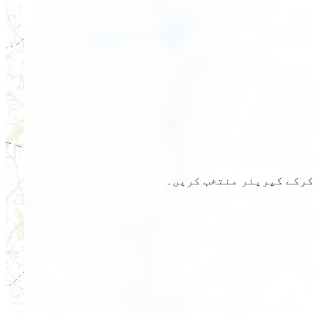
 کرکے کیریئر منتخب کریں۔