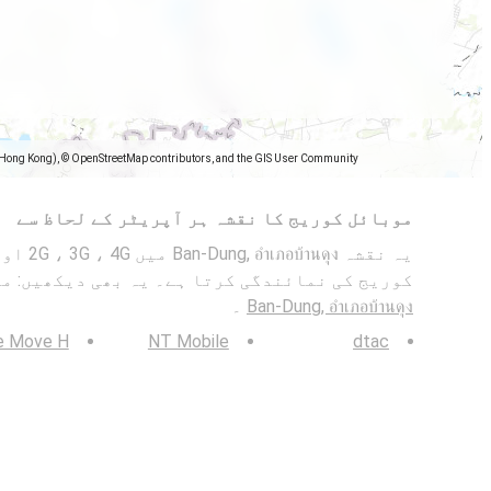
(Hong Kong), © OpenStreetMap contributors, and the GIS User Community
موبائل کوریج کا نقشہ ہر آپریٹر کے لحاظ سے
کوریج کی نمائندگی کرتا ہے۔ یہ بھی دیکھیں: م
Ban-Dung, อำเภอบ้านดุง
۔
e Move H
NT Mobile
dtac