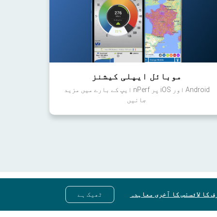
موبائل ایپلی کیشنز
Android اور iOS پر nPerf ایپ کے بارے میں مزید
جانیں
ف کا لائسنس کا آخری معاہدہ
ٹھیک ہے