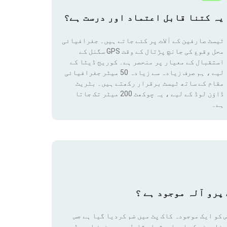
یہ کتنا قابل اعتماد اور درست ہے؟
ٹیسٹ صارفین کے آلات پر کئے جاتے ہیں۔ جغرافیائی
محل وقوع کی جانچ پڑتال کے وقت GPS سگنل کے
استقبال کے معیار پر منحصر ہے۔ کوریج ڈیٹا کے
لیے ، ہم صرف زیادہ سے زیادہ 50 میٹر جغرافیائی
مقام
کے ساتھ ٹیسٹ برقرار رکھتے ہیں۔ بٹریٹ
ڈاؤن لوڈ کے لیے ، یہ چوکھٹ 200 میٹر تک جاتا
ہے۔
پرو آلہ موجود ہے ؟
 کو ایک موجودہ کاک پٹ میں ضم کردیا گیا ہے جس
رفارمنس کے اعدادوشمار شامل ہیں ، نیز اسپیڈ