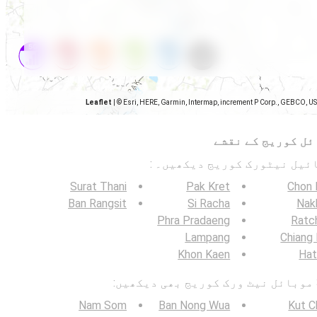
Leaflet
|
© Esri, HERE, Garmin, Intermap, increment P Corp., GEBCO, U
ئل کوریج کے نقشے
Surat Thani
Pak Kret
Chon 
Ban Rangsit
Si Racha
Nak
Phra Pradaeng
Ratc
Lampang
Chiang
Khon Kaen
Hat
Nam Som
Ban Nong Wua
Kut C