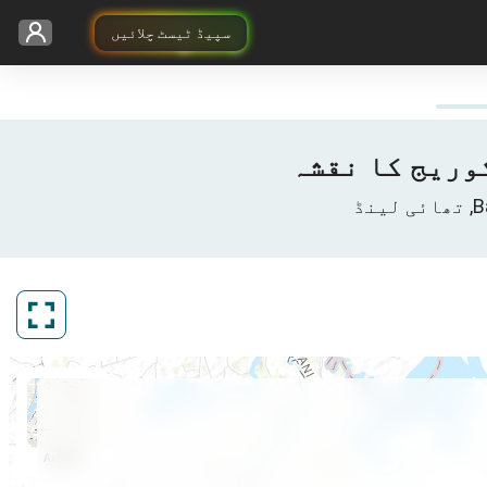
سپیڈ ٹیسٹ چلائیں
ArcGIS