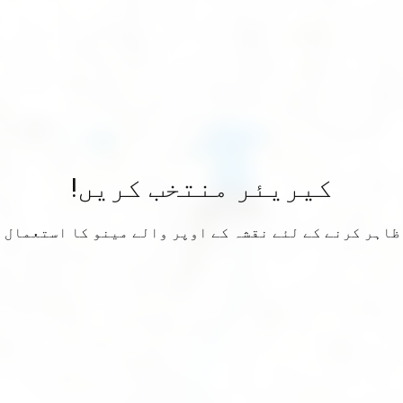
کیریئر منتخب کریں!
ظاہر کرنے کے لئے نقشہ کے اوپر والے مینو کا استعمال