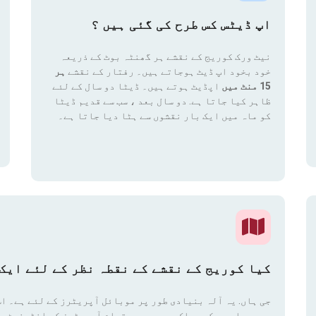
اپ ڈیٹس کس طرح کی گئی ہیں ؟
نیٹ ورک کوریج کے نقشے ہر گھنٹہ بوٹ کے ذریعہ
خود بخود اپ ڈیٹ ہوجاتے ہیں۔ رفتار کے نقشے
ہر
15 منٹ میں
اپڈیٹ ہوتے ہیں۔ ڈیٹا دو سال کے لئے
ظاہر کیا جاتا ہے. دو سال بعد ، سب سے قدیم ڈیٹا
کو ماہ میں ایک بار نقشوں سے ہٹا دیا جاتا ہے۔
کیا کوریج کے نقشے کے نقطہ نظر کے لئے ایک 
جی ہاں. یہ آلہ بنیادی طور پر موبائل آپریٹرز کے لئے ہے۔ اس
میں پہلے ہی کسی ملک میں موجود تمام آپریٹرز کے انٹرنیٹ پ