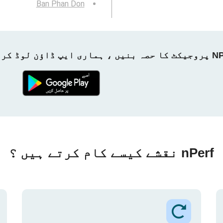
Ban Phan Don
ماری ایپ ڈاؤن لوڈ کریں!
nPerf نقشے کیسے کام کرتے ہیں ؟