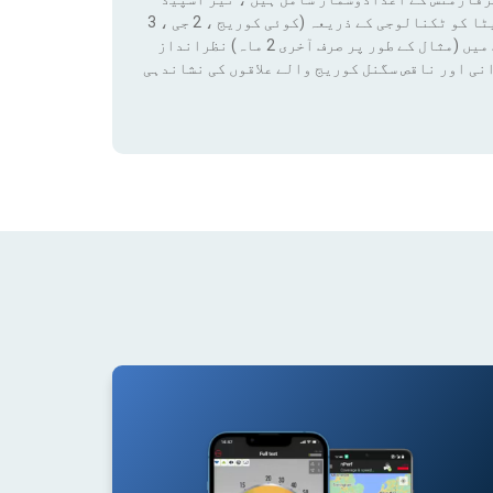
ٹیسٹ کے نتائج اور کوریج ڈیٹا تک رسائی بھی شامل ہے۔ ان ڈیٹا کو ٹکنالوجی کے ذریعہ (کوئی کوریج ، 2 جی ، 3
جی ، 4 جی ، 4 جی + ، 5 جی) فلٹر لگانے سے کسی قابل ترتیب مدت میں (مثال کے طور پر صرف آخری 2 ماہ) نظرانداز
نی اور ناقص سگنل کوریج والے علاقوں کی نشاندہی