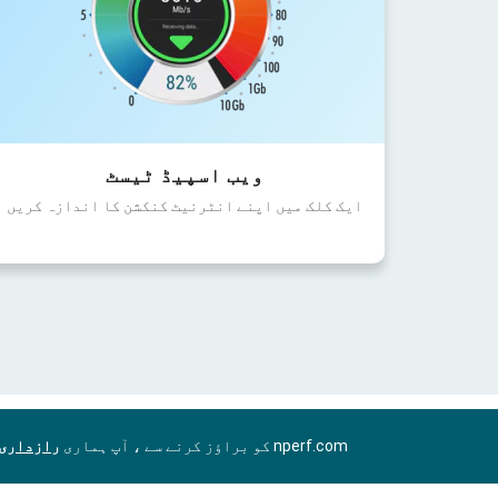
ویب اسپیڈ ٹیسٹ
ایک کلک میں اپنے انٹرنیٹ کنکشن کا اندازہ کریں
nperf.com کو براؤز کرنے سے ، آپ ہماری
رازداری 