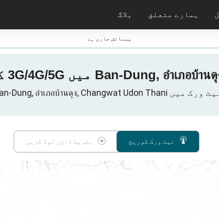
ہمارے متعلق
بلاگ
نیٹ ورک
پیمائش جاری ہے
Ban-Dung, อำเภอบ้านดุง, , تھائی لینڈ
نیٹ ورک کوریج
بٹریٹ ڈاؤن لوڈ کریں