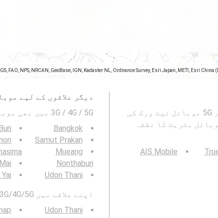
SGS, FAO, NPS, NRCAN, GeoBase, IGN, Kadaster NL, Ordnance Survey, Esri Japan, METI, Esri China 
دیگر علاقوں کے لیے موبا
یہ نقشہ Ban-Dung, อำเภอบ้านดุง میں 2G ، 3G ، 4G اور 5G موبائل نیٹ ورک کی
3G / 4G / 5G میں بھی موبائیل نیٹورک کوریج دیکھیں۔ :
وبائل بٹریٹ کا نقشہ
Buri
Bangkok
hon
Samut Prakan
hasima
Mueang
AIS Mobile
Tru
 Mai
Nonthaburi
 Yai
Udon Thani
اپنے علاقے میں 3G/4G/5G موبائل نیٹ ورک کوریج بھی دیکھیں:
hap
Udon Thani