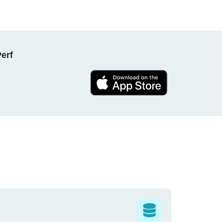
NPerf پروجیکٹ کا حصہ بنیں ، ہ