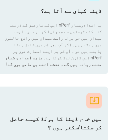
ڈیٹا کہاں سے آتا ہے؟
یہ اعدادوشمار nPerf ایپ کے صارفین کے ذریعہ
کئے گئے ٹیسٹوں سے جمع کیا گیا ہے۔ یہ ایسے
میدان ہیں جو براہ راست میدان میں واقع حالتوں
میں ہوتے ہیں۔ اگر آپ بھی اس میں شامل ہونا
چاہتے ہیں تو ، آپ کو بس اپنے اسمارٹ فون پر
nPerf ایپ ڈاؤن لوڈ کرنا ہے۔
مزید اعداد و شمار
جتنے زیادہ ہوں گے ، نقشے اتنے ہی جامع ہوں گے!
میں خام ڈیٹا کا ہولڈ کیسے حاصل
کر سکتا/سکتی ہوں ؟