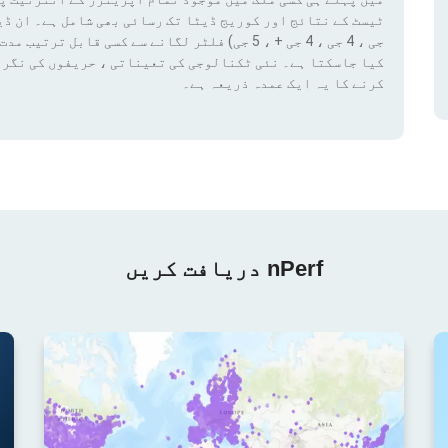
کیا جاسکتا ہے۔ نئی ٹکنالوجی کی تعیناتی ، حریفوں کی نگرا
کرنے کا یہ ایک عمدہ ذریعہ ہے۔
nPerf دریافت کریں