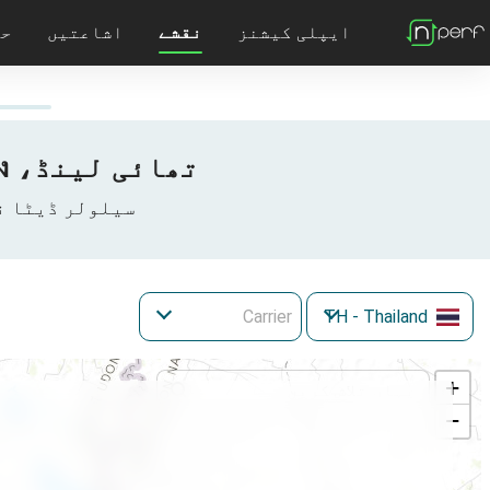
ایپلی کیشنز
نقشے
اشاعتیں
حل
5G نقشہ
nPerf کے بارے میں مزید جانیں
nPerf ایوارڈز
تمام nPerf اشاعتیں
تحقیقات: FTTx نیٹ ورک ٹیسٹنگ
nPerf سرورز 
تھائی لینڈ، Ban-Dung, อำเภอบ้านดุง میں 3G/4G/5G کوریج کا نقشہ
سیلولر ڈیٹا نیٹ ورک میں Changwat Udon Thani
TH
- Thailand
+
−