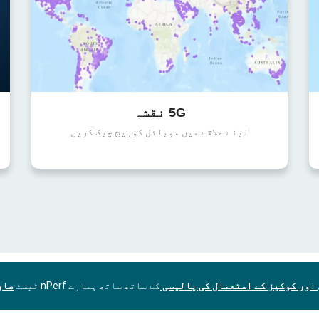
5G نقشہ
اپنے علاقے میں موبائل کوریج چیک کریں
اور کوکیز کے استعمال کی پالیسی
کے ساتھ ساتھ ہمارے nPerf ٹیسٹ
صار