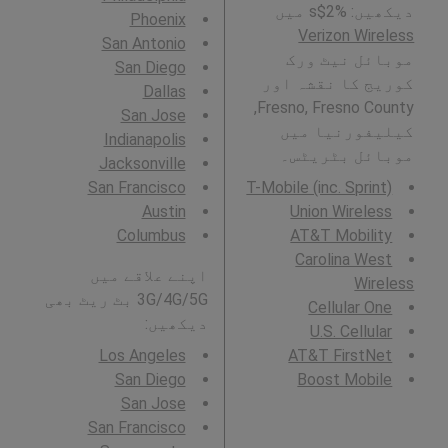
دیکھیں: %2$s میں
Phoenix
Verizon Wireless
San Antonio
موبائل نیٹ ورک
San Diego
کوریج کا نقشہ اور
Dallas
Fresno, Fresno County,
San Jose
کیلیفورنیا میں
Indianapolis
موبائل بٹریٹس۔
Jacksonville
San Francisco
T-Mobile (inc. Sprint)
Austin
Union Wireless
Columbus
AT&T Mobility
Carolina West
اپنے علاقے میں
Wireless
3G/4G/5G بٹ ریٹ بھی
Cellular One
دیکھیں:
U.S. Cellular
Los Angeles
AT&T FirstNet
San Diego
Boost Mobile
San Jose
San Francisco