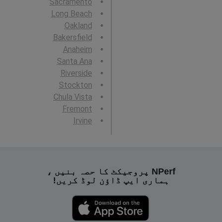
Sacramento
Long Beach
Oakland
Bakersfield
Anaheim
Santa Ana
Riverside
Stockton
Chula Vista
Fremont
Irvine
NPerf پروجیکٹ کا حصہ بنیں ،
ہماری ایپ ڈاؤن لوڈ کریں!