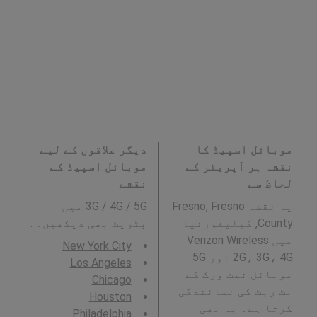
موبائل اسپیڈ کا
دیگر علاقوں کے لیے
نقشہ ہر آپریٹر کے
موبائل اسپیڈ کے
لحاظ سے
نقشے
یہ نقشہ Fresno, Fresno
3G / 4G / 5G میں
County, کیلیفورنیا
بٹریٹ بھی دیکھیں۔ :
میں Verizon Wireless
New York City
2G، 3G، 4G اور 5G
Los Angeles
موبائل نیٹ ورک کے
Chicago
بٹ ریٹ کی نمائندگی
Houston
کرتا ہے۔ یہ بھی
Philadelphia