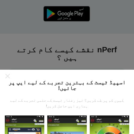
nPerf نقشے کیسے کام کرتے
ہیں ؟
اسپیڈ ٹیسٹ کے بہترین تجربے کے لیے ایپ پر
جائیں!
ڈیٹا کہاں سے آتا ہے؟
کیوں کم پر طے کریں؟ تیز رفتار ٹیسٹ کے حتمی تجربے کے لیے
ہماری ایپ حاصل کریں!
یہ اعدادوشمار nPerf ایپ کے صارفین کے ذریعہ کئے
گئے ٹیسٹوں سے جمع کیا گیا ہے۔ یہ ایسے میدان ہیں جو
براہ راست میدان میں واقع حالتوں میں ہوتے ہیں۔ اگر
آپ بھی اس میں شامل ہونا چاہتے ہیں تو ، آپ کو بس