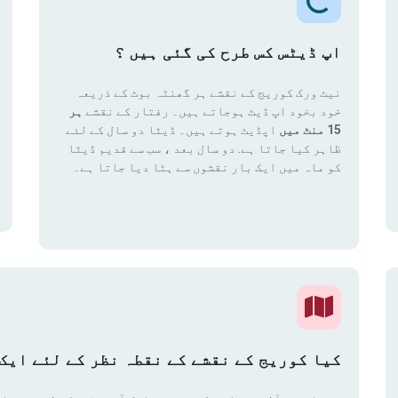
اپ ڈیٹس کس طرح کی گئی ہیں ؟
نیٹ ورک کوریج کے نقشے ہر گھنٹہ بوٹ کے ذریعہ
خود بخود اپ ڈیٹ ہوجاتے ہیں۔ رفتار کے نقشے
ہر
15 منٹ میں
اپڈیٹ ہوتے ہیں۔ ڈیٹا دو سال کے لئے
ظاہر کیا جاتا ہے. دو سال بعد ، سب سے قدیم ڈیٹا
کو ماہ میں ایک بار نقشوں سے ہٹا دیا جاتا ہے۔
کیا کوریج کے نقشے کے نقطہ نظر کے لئے ایک 