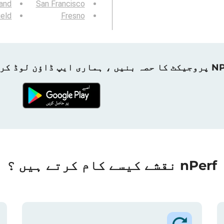
and
San Francisco
ield
Fresno
ہماری ایپ ڈاؤن لوڈ کریں!
nPerf نقشے کیسے کام کرتے ہیں ؟