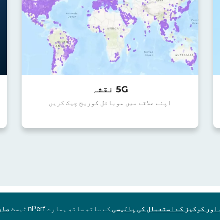
5G نقشہ
اپنے علاقے میں موبائل کوریج چیک کریں
اور کوکیز کے استعمال کی پالیسی
کے ساتھ ساتھ ہمارے nPerf ٹیسٹ
صار