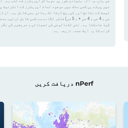
جی ہاں. یہ آلہ بنیادی طور پر موبائل آپریٹرز کے لئے ہے۔ اس
میں پہلے ہی کسی ملک میں موجود تمام آپریٹرز کے انٹرنیٹ پ
کیا جاسکتا ہے۔ نئی ٹکنالوجی کی تعیناتی ، حریفوں کی نگرا
کرنے کا یہ ایک عمدہ ذریعہ ہے۔
nPerf دریافت کریں