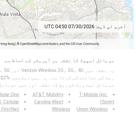
آخری اپ ڈیٹ:
07/30/2026 04:50 UTC
(Hong Kong), © OpenStreetMap contributors, and the GIS User Community
موبائل اسپیڈ کا نقشہ ہر آپریٹر کے لحاظ سے
یہ نق
ریٹ کی نمائندگی کرتا ہے۔ یہ بھی دیکھیں: %2$s میں
موبائل نیٹ ورک کوریج کا نقشہ اور میں موبائل
lular One
AT&T Mobility
T-Mobile (inc.
. Cellular
Carolina West
Sprint)
FirstNet
Wireless
Union Wireless