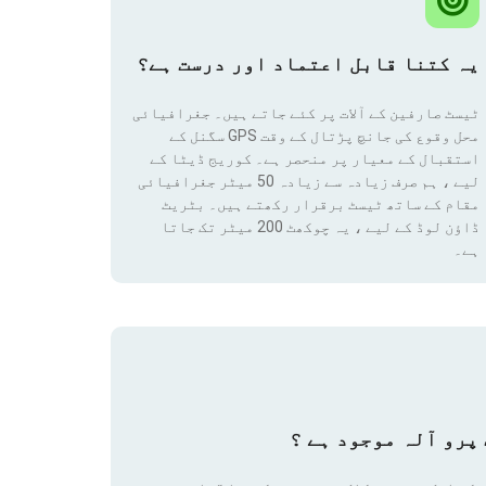
یہ کتنا قابل اعتماد اور درست ہے؟
ٹیسٹ صارفین کے آلات پر کئے جاتے ہیں۔ جغرافیائی
محل وقوع کی جانچ پڑتال کے وقت GPS سگنل کے
استقبال کے معیار پر منحصر ہے۔ کوریج ڈیٹا کے
لیے ، ہم صرف زیادہ سے زیادہ 50 میٹر جغرافیائی
مقام
کے ساتھ ٹیسٹ برقرار رکھتے ہیں۔ بٹریٹ
ڈاؤن لوڈ کے لیے ، یہ چوکھٹ 200 میٹر تک جاتا
ہے۔
پرو آلہ موجود ہے ؟