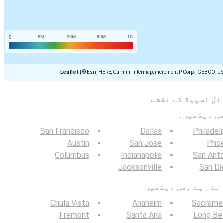
Leaflet
|
© Esri, HERE, Garmin, Intermap, increment P Corp., GEBCO, U
ئل اسپیڈ کے نقشے
San Francisco
Dallas
Philadel
Austin
San Jose
Phoe
Columbus
Indianapolis
San Ant
Jacksonville
San Di
Chula Vista
Anaheim
Sacrame
Fremont
Santa Ana
Long Be