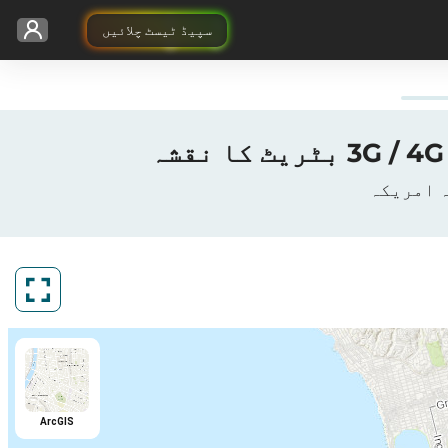
سپیڈ ٹیسٹ چلائیں
ArcGIS