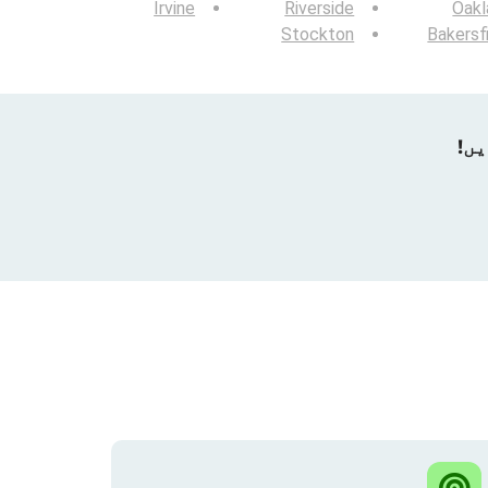
Irvine
Riverside
Oakl
Stockton
Bakersf