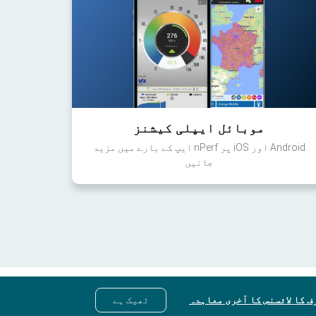
موبائل ایپلی کیشنز
Android اور iOS پر nPerf ایپ کے بارے میں مزید
جانیں
ف کا لائسنس کا آخری معاہدہ
ٹھیک ہے