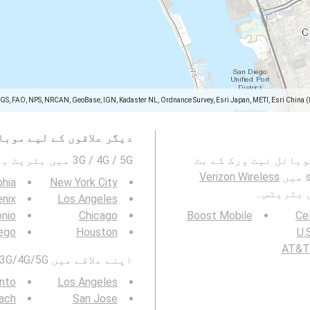
SGS, FAO, NPS, NRCAN, GeoBase, IGN, Kadaster NL, Ordnance Survey, Esri Japan, METI, Esri China 
دیگر علاقوں کے لیے موبا
شہ میں Verizon Wireless 2G، 3G، 4G اور 5G موبائل نیٹ ورک کے بٹ
3G / 4G / 5G میں بٹریٹ بھی دیکھیں۔ :
Verizon Wireless
phia
New York City
 بٹریٹس۔
nix
Los Angeles
onio
Chicago
Boost Mobile
Cel
ego
Houston
U.S
AT&T 
اپنے علاقے میں 3G/4G/5G بٹ ریٹ بھی دیکھیں:
nto
Los Angeles
ach
San Jose