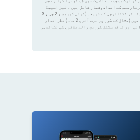
 کو ایک موجودہ کاک پٹ میں ضم کردیا گیا ہے جس
رفارمنس کے اعدادوشمار شامل ہیں ، نیز اسپیڈ
ٹیسٹ کے نتائج اور کوریج ڈیٹا تک رسائی بھی شامل ہے۔ ان ڈیٹا کو ٹکنالوجی کے ذریعہ (کوئی کوریج ، 2 جی ، 3
جی ، 4 جی ، 4 جی + ، 5 جی) فلٹر لگانے سے کسی قابل ترتیب مدت میں (مثال کے طور پر صرف آخری 2 ماہ) نظرانداز
نی اور ناقص سگنل کوریج والے علاقوں کی نشاندہی