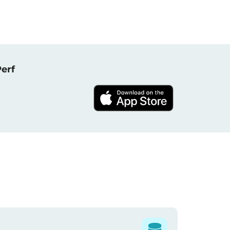
NPerf پروجیکٹ کا حصہ بنیں ، 