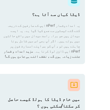
ڈیٹا کہاں سے آتا ہے؟
یہ اعدادوشمار nPerf ایپ کے صارفین کے ذریعہ
کئے گئے ٹیسٹوں سے جمع کیا گیا ہے۔ یہ ایسے
میدان ہیں جو براہ راست میدان میں واقع حالتوں
میں ہوتے ہیں۔ اگر آپ بھی اس میں شامل ہونا
چاہتے ہیں تو ، آپ کو بس اپنے اسمارٹ فون پر
nPerf ایپ ڈاؤن لوڈ کرنا ہے۔
مزید اعداد و شمار
جتنے زیادہ ہوں گے ، نقشے اتنے ہی جامع ہوں گے!
میں خام ڈیٹا کا ہولڈ کیسے حاصل
کر سکتا/سکتی ہوں ؟