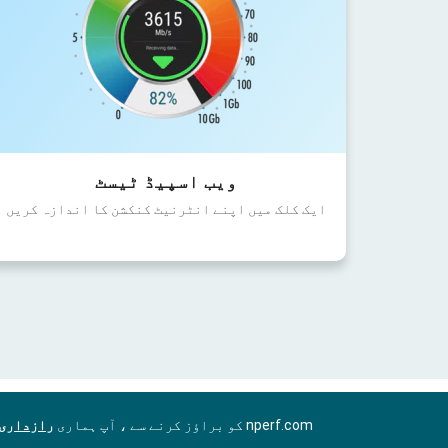
ویب اسپیڈ ٹیسٹ
ایک کلک میں اپنے انٹرنیٹ کنکشن کا اندازہ کریں
nperf.com کو براؤز کرنے سے ، آپ ہماری
رازداری 