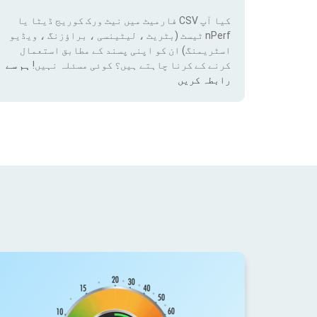
کیا آپ CSV فارمیٹ میں نیٹ ورک کوریج ڈیٹا یا
nPerf ٹیسٹ (بٹریٹ ، لیٹینسی ، براؤزنگ ، ویڈیو
اسٹریمنگ) ان کو اپنی پسند کے مطابق استعمال
کرنے کے کرنا چاہتے ہیں؟ کوئی مسئلہ نہیں!
ہم سے
رابطہ کریں