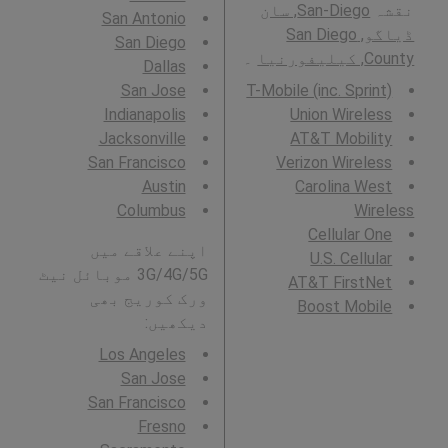
نقشہ
San-Diego, سان
San Antonio
ڈیاگو, San Diego
San Diego
County, کیلیفورنیا
۔
Dallas
San Jose
T-Mobile (inc. Sprint)
Indianapolis
Union Wireless
Jacksonville
AT&T Mobility
San Francisco
Verizon Wireless
Austin
Carolina West
Columbus
Wireless
Cellular One
اپنے علاقے میں
U.S. Cellular
3G/4G/5G موبائل نیٹ
AT&T FirstNet
ورک کوریج بھی
Boost Mobile
دیکھیں:
Los Angeles
San Jose
San Francisco
Fresno