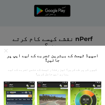
nPerf نقشے کیسے کام کرتے
ہیں ؟
اسپیڈ ٹیسٹ کے بہترین تجربے کے لیے ایپ پر
جائیں!
کیوں کم پر طے کریں؟ تیز رفتار ٹیسٹ کے حتمی تجربے کے لیے
ہماری ایپ حاصل کریں!
ڈیٹا کہاں سے آتا ہے؟
یہ اعدادوشمار nPerf ایپ کے صارفین کے ذریعہ کئے
گئے ٹیسٹوں سے جمع کیا گیا ہے۔ یہ ایسے میدان ہیں جو
براہ راست میدان میں واقع حالتوں میں ہوتے ہیں۔ اگر
آپ بھی اس میں شامل ہونا چاہتے ہیں تو ، آپ کو بس