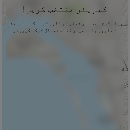
کیریئر منتخب کریں!
براہ کرم اعداد و شمار کو ظاہر کرنے کے لئے نقشہ
کے اوپر والے مینو کا استعمال کرکے کیریئر
منتخب کریں۔