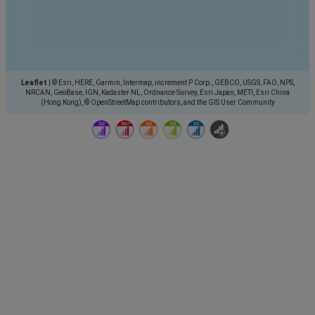
Leaflet
|
© Esri, HERE, Garmin, Intermap, increment P Corp., GEBCO, USGS, FAO, NPS,
NRCAN, GeoBase, IGN, Kadaster NL, Ordnance Survey, Esri Japan, METI, Esri China
(Hong Kong), © OpenStreetMap contributors, and the GIS User Community