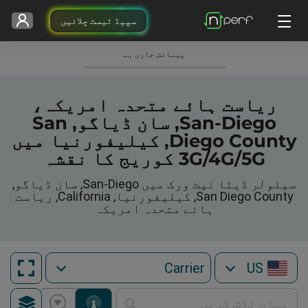
سپیڈ ٹیسٹ چلائیں
پیمائش جاری ہے
ریاست ہائے متحدہ امریکہ،
San-Diego, سان ڈیاگو, San
Diego County, کیلیفورنیا میں
3G/4G/5G کوریج کا نقشہ
سیلولر ڈیٹا نیٹ ورک میں San-Diego, سان ڈیاگو,
San Diego County, کیلیفورنیا, California, ریاست
ہائے متحدہ امریکہ
US