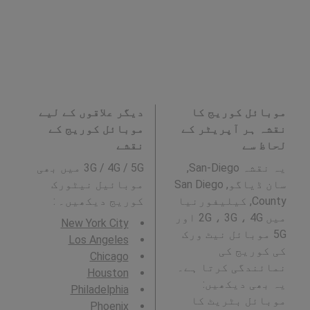
موبائل کوریج کا
دیگر علاقوں کے لیے
نقشہ ہر آپریٹر کے
موبائل کوریج کے
لحاظ سے
نقشے
یہ نقشہ San-Diego,
3G / 4G / 5G میں بھی
سان ڈیاگو, San Diego
موبائیل نیٹورک
County, کیلیفورنیا
کوریج دیکھیں۔ :
میں 2G ، 3G ، 4G اور
New York City
5G موبائل نیٹ ورک
Los Angeles
کی کوریج کی
Chicago
نمائندگی کرتا ہے۔
Houston
یہ بھی دیکھیں:
Philadelphia
موبائل بٹریٹ کا
Phoenix