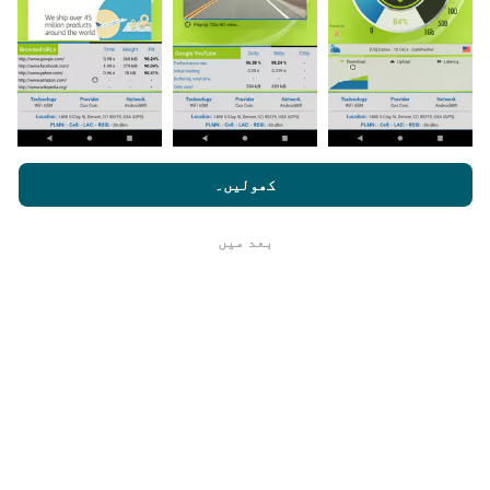
اپنے اسمارٹ فون پر nPerf ایپ ڈاؤن لوڈ کرنا ہے۔
مزید اعداد و شمار جتنے زیادہ ہوں گے ، نقشے اتنے ہی
جامع ہوں گے!
nperf.com کو براؤز کرنے سے ، آپ ہماری
رازداری اور کوکیز کے
استعمال کی پالیسی
کے ساتھ ساتھ ہمارے nPerf ٹیسٹ
صارف کا
کھولیں۔
لائسنس کا آخری معاہدہ
اپ ڈیٹس کس طرح کی گئی ہیں ؟
بعد میں
ٹھیک ہے
نیٹ ورک کوریج کے نقشے ہر گھنٹہ بوٹ کے ذریعہ خود
بخود اپ ڈیٹ ہوجاتے ہیں۔ رفتار کے نقشے
ہر 15 منٹ
میں
اپڈیٹ ہوتے ہیں۔ ڈیٹا دو سال کے لئے ظاہر کیا
جاتا ہے. دو سال بعد ، سب سے قدیم ڈیٹا کو ماہ میں ایک
بار نقشوں سے ہٹا دیا جاتا ہے۔