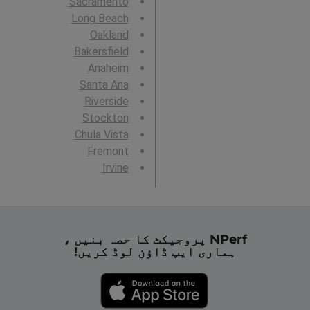
Sacramento
Long Beach
Oakland
Bakersfield
Anaheim
Santa Ana
Riverside
Stockton
Chula Vista
Fremont
Irvine
NPerf پروجیکٹ کا حصہ بنیں ،
ہماری ایپ ڈاؤن لوڈ کریں!