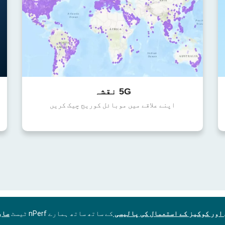
5G نقشہ
اپنے علاقے میں موبائل کوریج چیک کریں
اور کوکیز کے استعمال کی پالیسی
کے ساتھ ساتھ ہمارے nPerf ٹیسٹ
صار