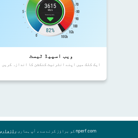
ویب اسپیڈ ٹیسٹ
ایک کلک میں اپنے انٹرنیٹ کنکشن کا اندازہ کریں
nperf.com کو براؤز کرنے سے ، آپ ہماری
رازداری 