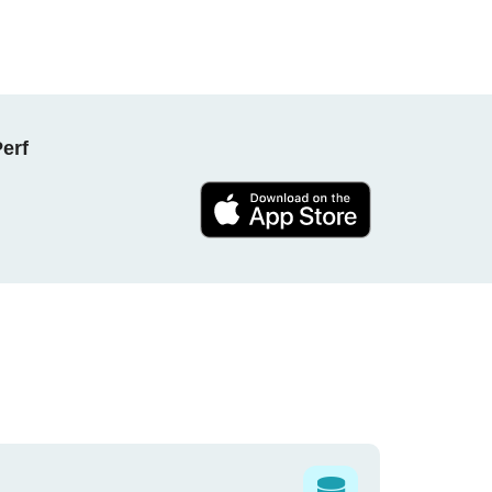
NPerf پروجیکٹ کا حصہ بنیں ، ہ