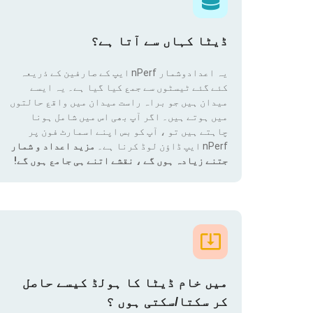
ڈیٹا کہاں سے آتا ہے؟
یہ اعدادوشمار nPerf ایپ کے صارفین کے ذریعہ
کئے گئے ٹیسٹوں سے جمع کیا گیا ہے۔ یہ ایسے
میدان ہیں جو براہ راست میدان میں واقع حالتوں
میں ہوتے ہیں۔ اگر آپ بھی اس میں شامل ہونا
چاہتے ہیں تو ، آپ کو بس اپنے اسمارٹ فون پر
nPerf ایپ ڈاؤن لوڈ کرنا ہے۔
مزید اعداد و شمار
جتنے زیادہ ہوں گے ، نقشے اتنے ہی جامع ہوں گے!
میں خام ڈیٹا کا ہولڈ کیسے حاصل
کر سکتا/سکتی ہوں ؟