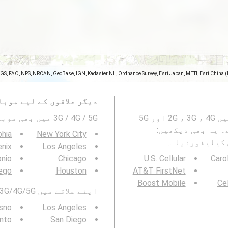
SGS, FAO, NPS, NRCAN, GeoBase, IGN, Kadaster NL, Ordnance Survey, Esri Japan, METI, Esri China 
دیگر علاقوں کے لیے موبا
یہ نقشہ Riverside, Riverside County, کیلیفورنیا میں 2G ، 3G ، 4G اور 5G
3G / 4G / 5G میں بھی موبائیل نیٹورک کوریج دیکھیں۔ :
 یہ بھی دیکھیں:
phia
New York City
۔
nix
Los Angeles
onio
Chicago
U.S. Cellular
Caro
ego
Houston
AT&T FirstNet
Boost Mobile
Cel
اپنے علاقے میں 3G/4G/5G موبائل نیٹ ورک کوریج بھی دیکھیں:
sno
Los Angeles
nto
San Diego