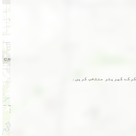
 کرکے کیریئر منتخب کریں۔