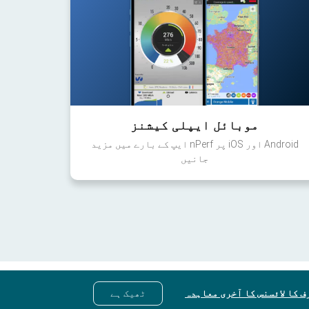
موبائل ایپلی کیشنز
Android اور iOS پر nPerf ایپ کے بارے میں مزید
جانیں
ف کا لائسنس کا آخری معاہدہ
ٹھیک ہے