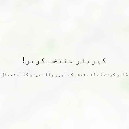
کیریئر منتخب کریں!
ظاہر کرنے کے لئے نقشہ کے اوپر والے مینو کا استعمال