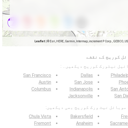
Leaflet
|
© Esri, HERE, Garmin, Intermap, increment P Corp., GEBCO, U
ئل کوریج کے نقشے
San Francisco
Dallas
Philadel
Austin
San Jose
Phoe
Columbus
Indianapolis
San Ant
Jacksonville
San Di
Chula Vista
Bakersfield
Fre
Fremont
Anaheim
Sacrame