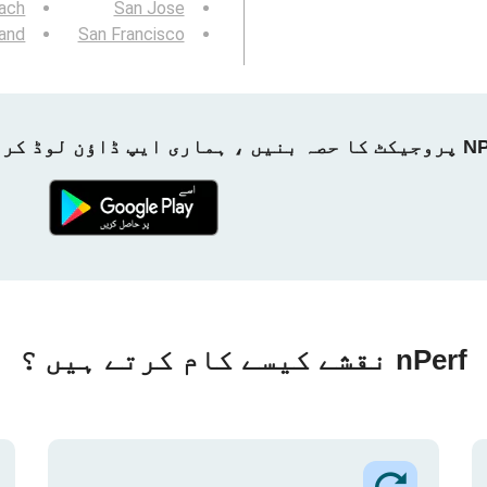
ach
San Jose
and
San Francisco
ماری ایپ ڈاؤن لوڈ کریں!
nPerf نقشے کیسے کام کرتے ہیں ؟