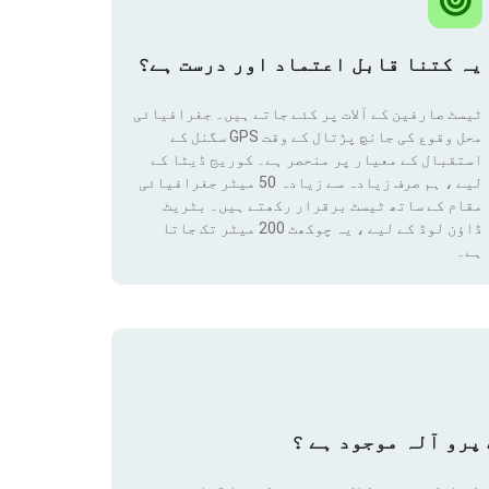
یہ کتنا قابل اعتماد اور درست ہے؟
ٹیسٹ صارفین کے آلات پر کئے جاتے ہیں۔ جغرافیائی
محل وقوع کی جانچ پڑتال کے وقت GPS سگنل کے
استقبال کے معیار پر منحصر ہے۔ کوریج ڈیٹا کے
لیے ، ہم صرف زیادہ سے زیادہ 50 میٹر جغرافیائی
مقام
کے ساتھ ٹیسٹ برقرار رکھتے ہیں۔ بٹریٹ
ڈاؤن لوڈ کے لیے ، یہ چوکھٹ 200 میٹر تک جاتا
ہے۔
پرو آلہ موجود ہے ؟