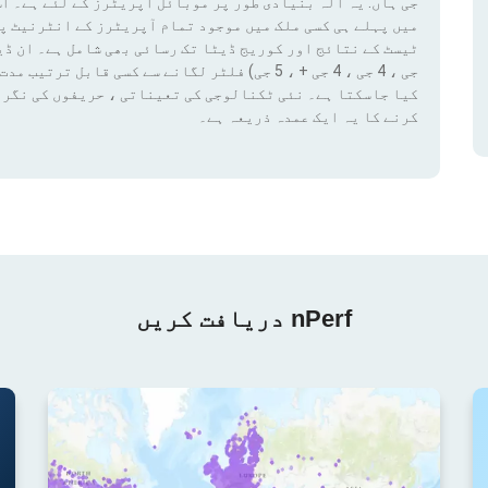
جی ہاں. یہ آلہ بنیادی طور پر موبائل آپریٹرز کے لئے ہے۔ اس
میں پہلے ہی کسی ملک میں موجود تمام آپریٹرز کے انٹرنیٹ پ
کیا جاسکتا ہے۔ نئی ٹکنالوجی کی تعیناتی ، حریفوں کی نگرا
کرنے کا یہ ایک عمدہ ذریعہ ہے۔
nPerf دریافت کریں