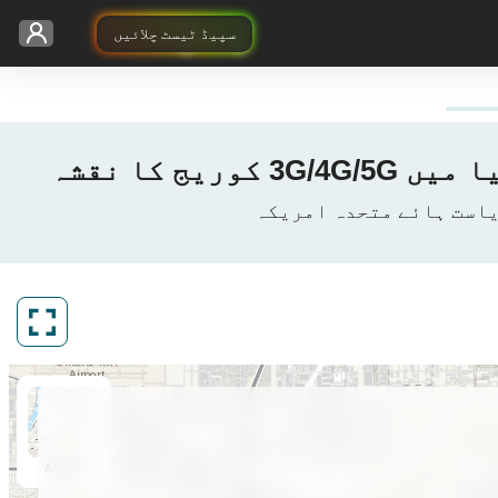
سپیڈ ٹیسٹ چلائیں
ArcGIS