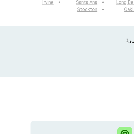
Irvine
Santa Ana
Long Be
Stockton
Oakl