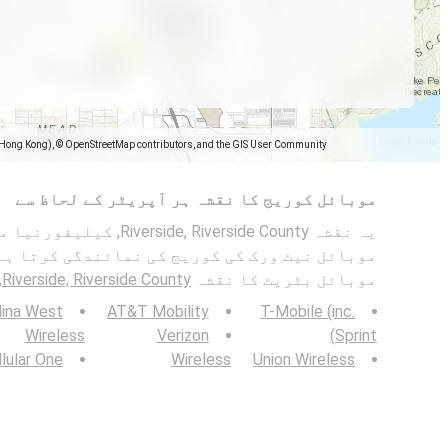
(Hong Kong), © OpenStreetMap contributors, and the GIS User Community
موبائل کوریج کا نقشہ ہر آپریٹر کے لحاظ سے
موبائل نیٹ ورک کی کوریج کی نمائندگی کرتا ہے۔
موبائل بٹریٹ کا نقشہ
Riverside, Riverside County, کیلیفورنیا
lina West
AT&T Mobility
T-Mobile (inc.
Wireless
Verizon
Sprint)
lular One
Wireless
Union Wireless