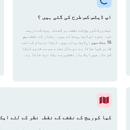
اپ ڈیٹس کس طرح کی گئی ہیں ؟
نیٹ ورک کوریج کے نقشے ہر گھنٹہ بوٹ کے ذریعہ
خود بخود اپ ڈیٹ ہوجاتے ہیں۔ رفتار کے نقشے
ہر
15 منٹ میں
اپڈیٹ ہوتے ہیں۔ ڈیٹا دو سال کے لئے
ظاہر کیا جاتا ہے. دو سال بعد ، سب سے قدیم ڈیٹا
کو ماہ میں ایک بار نقشوں سے ہٹا دیا جاتا ہے۔
کیا کوریج کے نقشے کے نقطہ نظر کے لئے ایک 