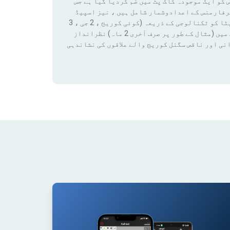
 کو ایک موجودہ کاک پٹ میں ضم کردیا گیا ہے جس
رفارمنس کے اعدادوشمار شامل ہیں ، نیز اسپیڈ
ٹیسٹ کے نتائج اور کوریج ڈیٹا تک رسائی بھی شامل ہے۔ ان ڈیٹا کو ٹکنالوجی کے ذریعہ (کوئی کوریج ، 2 جی ، 3
جی ، 4 جی ، 4 جی + ، 5 جی) فلٹر لگانے سے کسی قابل ترتیب مدت میں (مثال کے طور پر صرف آخری 2 ماہ) نظرانداز
نی اور ناقص سگنل کوریج والے علاقوں کی نشاندہی