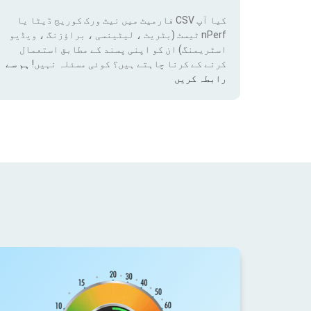
کیا آپ CSV فارمیٹ میں نیٹ ورک کوریج ڈیٹا یا
nPerf ٹیسٹ (بٹریٹ ، لیٹینسی ، براؤزنگ ، ویڈیو
اسٹریمنگ) ان کو اپنی پسند کے مطابق استعمال
کرنے کے کرنا چاہتے ہیں؟ کوئی مسئلہ نہیں!
ہم سے
رابطہ کریں