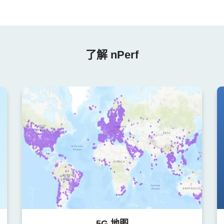
了解 nPerf
5G 地图