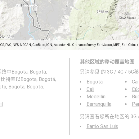
SGS, FAO, NPS, NRCAN, GeoBase, IGN, Kadaster NL, Ordnance Survey, Esri Japan, METI, Esri China 
其他区域的移动覆盖地图
Bogota, Bogotá,
另请参见
的 3G / 4G / 
特率以Bogota, Bogotá,
Bogotá
Ca
, Bogotá, Bogotá,
Cali
Cú
Medellín
Bu
il
Barranquilla
Per
另请查看您所在地区的 3G /
Barrio San Luis