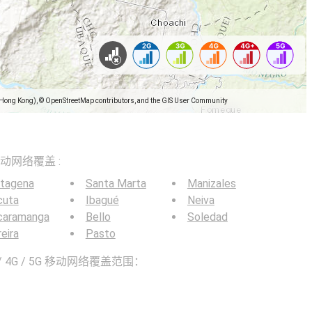
(Hong Kong), © OpenStreetMap contributors, and the GIS User Community
5G移动网络覆盖 :
rtagena
Santa Marta
Manizales
cuta
Ibagué
Neiva
caramanga
Bello
Soledad
eira
Pasto
 4G / 5G 移动网络覆盖范围：