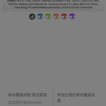
Leaflet
|
© Esri, HERE, Garmin, Intermap, increment P Corp., GEBCO, USGS, FAO, NPS,
NRCAN, GeoBase, IGN, Kadaster NL, Ordnance Survey, Esri Japan, METI, Esri China
(Hong Kong), © OpenStreetMap contributors, and the GIS User Community
移动覆盖地图 按运营商
其他区域的移动覆盖地
图
此地图代表Movistar