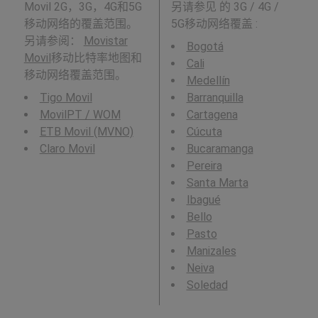
Movil 2G，3G，4G和5G
另请参见
的 3G / 4G /
移动网络的覆盖范围。
5G移动网络覆盖 :
另请参阅：
Movistar
Bogotá
Movil
移动比特率地图和
Cali
移动网络覆盖范围。
Medellín
Tigo Movil
Barranquilla
MovilPT / WOM
Cartagena
ETB Movil (MVNO)
Cúcuta
Claro Movil
Bucaramanga
Pereira
Santa Marta
Ibagué
Bello
Pasto
Manizales
Neiva
Soledad