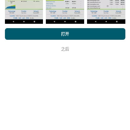
它的可靠性和准确性如何？
浏览 nPerf.com，
隐私和 Cookie 使用政策
以及我们的 nPerf 测试
打开
测试是在用户的设备上进行的。地理位置精度取决于测
最终用户许可协议
。
试时GPS信号的接收质量。对于覆盖率数据，我们仅保
留最大地理位置
精度为50米
。对于下载比特率，此阈值
之后
好
上限为200米。
如何获得原始数据？
您是否希望掌握CSV格式的网络覆盖范围数据或nPerf测
试（比特率，延迟，浏览，视频流），以便随心所欲地
使用它们？没问题！
与我们联系
以获得报价。