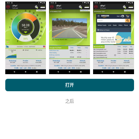
数据从哪里来？
数据是从nPerf应用程序用户执行的测试中收集的。这些
是在真实条件下直接在现场进行的测试。如果您也想参
与其中，只需将nPerf应用程序下载到智能手机上即可。
数据越多，地图将越全面！
浏览 nPerf.com，
隐私和 Cookie 使用政策
以及我们的 nPerf 测试
打开
最终用户许可协议
。
如何进行更新？
之后
好
机器人每小时会自动更新网络覆盖图。速度图每15分钟
更新一次
。数据显示两年。两年后，每月一次从地图中
删除最旧的数据。