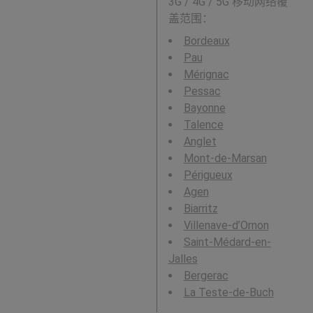
3G / 4G / 5G 移动网络覆
盖范围：
Bordeaux
Pau
Mérignac
Pessac
Bayonne
Talence
Anglet
Mont-de-Marsan
Périgueux
Agen
Biarritz
Villenave-d’Ornon
Saint-Médard-en-
Jalles
Bergerac
La Teste-de-Buch