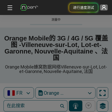
进行速度测试
测量中
Orange Mobile的 3G / 4G / 5G 覆盖
图 -Villeneuve-sur-Lot, Lot-et-
Garonne, Nouvelle-Aquitaine 、法
国
Orange Mobile蜂窝数据网络Villeneuve-sur-Lot, Lot-
et-Garonne, Nouvelle-Aquitaine, 法国
FR
Orange Mobile