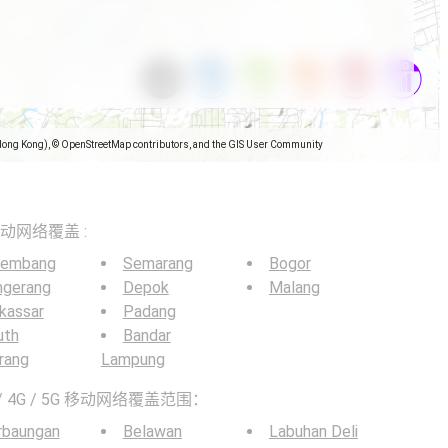
Hong Kong), © OpenStreetMap contributors, and the GIS User Community
5G移动网络覆盖 :
lembang
Semarang
Bogor
ngerang
Depok
Malang
kassar
Padang
uth
Bandar
rang
Lampung
 4G / 5G 移动网络覆盖范围：
rbaungan
Belawan
Labuhan Deli