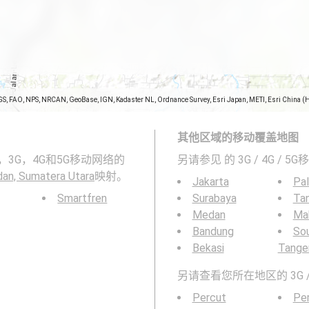
GS, FAO, NPS, NRCAN, GeoBase, IGN, Kadaster NL, Ordnance Survey, Esri Japan, METI, Esri China (
其他区域的移动覆盖地图
表示2G，3G，4G和5G移动网络的
另请参见
的 3G / 4G / 
an, Sumatera Utara
映射。
Jakarta
Pa
Smartfren
Surabaya
Ta
Medan
Ma
Bandung
So
Bekasi
Tange
另请查看您所在地区的 3G /
Percut
Pe