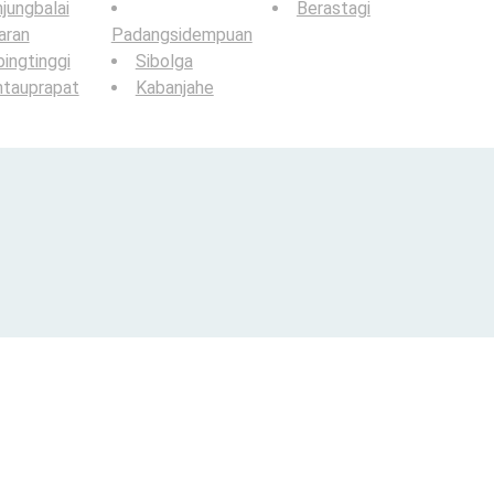
jungbalai
Berastagi
aran
Padangsidempuan
ingtinggi
Sibolga
ntauprapat
Kabanjahe