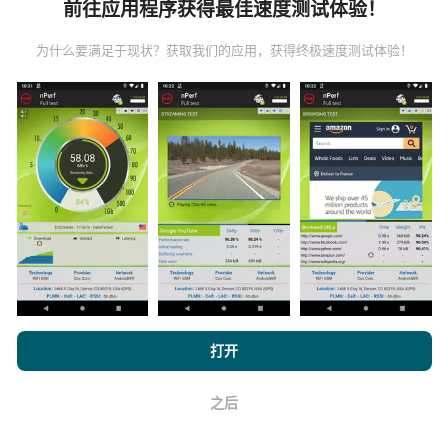
前往应用程序获得最佳速度测试体验！
是在真实条件下直接在现场进行的测试。如果您也想参
与其中，只需将nPerf应用程序下载到智能手机上即可。
为什么要满足于现状？获取我们的应用，获得终极速度测试体验！
数据越多，地图将越全面！
如何进行更新？
机器人每小时会自动更新网络覆盖图。速度图每15分钟
更新一次
。数据显示两年。两年后，每月一次从地图中
删除最旧的数据。
浏览 nPerf.com，
隐私和 Cookie 使用政策
以及我们的 nPerf 测试
打开
最终用户许可协议
。
之后
好