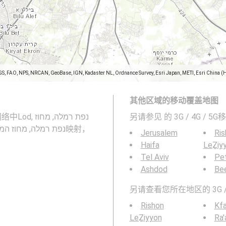
GS, FAO, NPS, NRCAN, GeoBase, IGN, Kadaster NL, Ordnance Survey, Esri Japan, METI, Esri China (
其他区域的移动覆盖地图
נפת רמלה,
另请参见
的 3G / 4G / 
Jerusalem
Ris
Haifa
LeẔiy
Tel Aviv
Pe
Ashdod
Be
另请查看您所在地区的 3G /
Rishon
Kfa
LeẔiyyon
Ra'