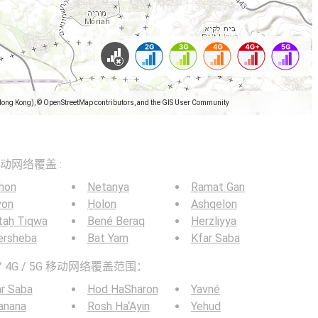
Hong Kong), © OpenStreetMap contributors, and the GIS User Community
5G移动网络覆盖 :
hon
Netanya
Ramat Gan
yon
H̱olon
Ashqelon
taẖ Tiqwa
Bené Beraq
Herzliyya
ersheba
Bat Yam
Kfar Saba
 4G / 5G 移动网络覆盖范围：
r Saba
Hod HaSharon
Yavné
anana
Rosh Ha‘Ayin
Yehud