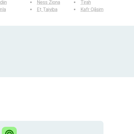
iin
Ness Ziona
Tirah
mla
Eṭ Ṭaiyiba
Kafr Qāsim