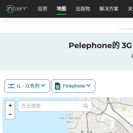
应用
地图
出版物
解决方案
关
IL
- 以色列
Pelephone
+
−