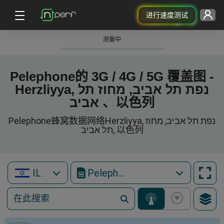
进行速度测试
测量中
Pelephone的 3G / 4G / 5G 覆盖图 -
Herzliyya, נפת תל אביב, מחוז תל
אביב 、以色列
Pelephone蜂窝数据网络Herzliyya, נפת תל אביב, מחוז
תל אביב, 以色列
IL
Pelephone