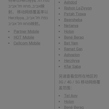
特率以Herzliyya, נפת תל
Ashdod
אביב, מחוז תל אביב映
Rishon LeẔiyyon
射， 移动网络覆盖率以
Petaẖ Tiqwa
Herzliyya, נפת תל אביב,
Beersheba
מחוז תל אביב映射。
Netanya
Partner Mobile
H̱olon
HOT Mobile
Bené Beraq
Cellcom Mobile
Bat Yam
Ramat Gan
Ashqelon
Herzliyya
Kfar Saba
另请查看您所在地区的
3G / 4G / 5G 移动网络覆
盖范围：
Tel Aviv
H̱olon
Bené Beraq