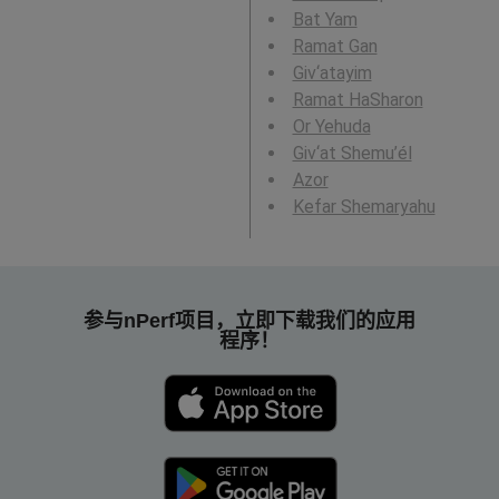
Bat Yam
Ramat Gan
Giv‘atayim
Ramat HaSharon
Or Yehuda
Giv‘at Shemu’él
Azor
Kefar Shemaryahu
参与nPerf项目，立即下载我们的应用
程序！