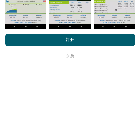
如何进行更新？
机器人每小时会自动更新网络覆盖图。速度图每15分钟
浏览 nPerf.com，
隐私和 Cookie 使用政策
以及我们的 nPerf 测试
打开
更新一次
。数据显示两年。两年后，每月一次从地图中
最终用户许可协议
。
删除最旧的数据。
之后
好
它的可靠性和准确性如何？
测试是在用户的设备上进行的。地理位置精度取决于测
试时GPS信号的接收质量。对于覆盖率数据，我们仅保
留最大地理位置
精度为50米
。对于下载比特率，此阈值
上限为200米。