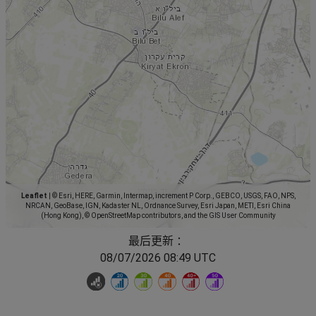
Leaflet
|
© Esri, HERE, Garmin, Intermap, increment P Corp., GEBCO, USGS, FAO, NPS,
NRCAN, GeoBase, IGN, Kadaster NL, Ordnance Survey, Esri Japan, METI, Esri China
(Hong Kong), © OpenStreetMap contributors, and the GIS User Community
最后更新 ：
08/07/2026 08:49 UTC