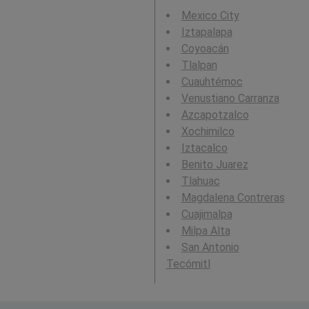
Mexico City
Iztapalapa
Coyoacán
Tlalpan
Cuauhtémoc
Venustiano Carranza
Azcapotzalco
Xochimilco
Iztacalco
Benito Juarez
Tlahuac
Magdalena Contreras
Cuajimalpa
Milpa Alta
San Antonio
Tecómitl