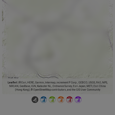
Leaflet
|
© Esri, HERE, Garmin, Intermap, increment P Corp., GEBCO, USGS, FAO, NPS,
NRCAN, GeoBase, IGN, Kadaster NL, Ordnance Survey, Esri Japan, METI, Esri China
(Hong Kong), © OpenStreetMap contributors, and the GIS User Community