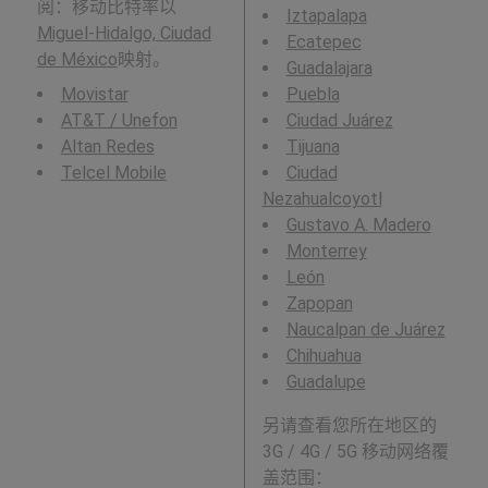
阅：移动比特率以
Iztapalapa
Miguel-Hidalgo, Ciudad
Ecatepec
de México
映射。
Guadalajara
Movistar
Puebla
AT&T / Unefon
Ciudad Juárez
Altan Redes
Tijuana
Telcel Mobile
Ciudad
Nezahualcoyotl
Gustavo A. Madero
Monterrey
León
Zapopan
Naucalpan de Juárez
Chihuahua
Guadalupe
另请查看您所在地区的
3G / 4G / 5G 移动网络覆
盖范围：