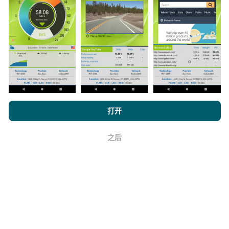
数据是从nPerf应用程序用户执行的测试中收集的。这些
是在真实条件下直接在现场进行的测试。如果您也想参
与其中，只需将nPerf应用程序下载到智能手机上即可。
数据越多，地图将越全面！
浏览 nPerf.com，
隐私和 Cookie 使用政策
以及我们的 nPerf 测试
打开
最终用户许可协议
。
如何进行更新？
之后
好
机器人每小时会自动更新网络覆盖图。速度图每15分钟
更新一次
。数据显示两年。两年后，每月一次从地图中
删除最旧的数据。