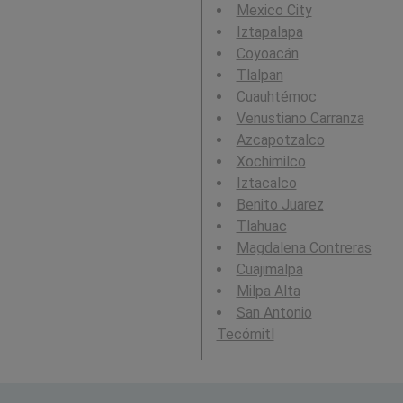
Mexico City
Iztapalapa
Coyoacán
Tlalpan
Cuauhtémoc
Venustiano Carranza
Azcapotzalco
Xochimilco
Iztacalco
Benito Juarez
Tlahuac
Magdalena Contreras
Cuajimalpa
Milpa Alta
San Antonio
Tecómitl