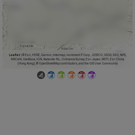
Leaflet
|
© Esri, HERE, Garmin, Intermap, increment P Corp., GEBCO, USGS, FAO, NPS,
NRCAN, GeoBase, IGN, Kadaster NL, Ordnance Survey, Esri Japan, METI, Esri China
(Hong Kong), © OpenStreetMap contributors, and the GIS User Community