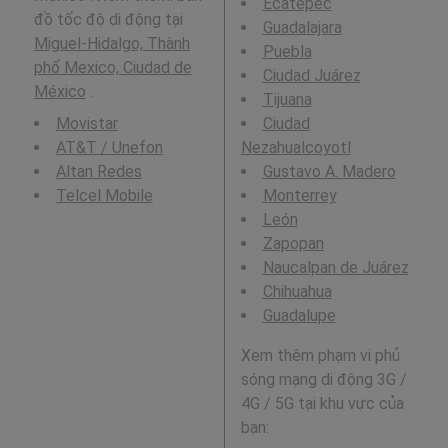
Ecatepec
đồ tốc độ di động tại
Guadalajara
Miguel-Hidalgo, Thành
Puebla
phố Mexico, Ciudad de
Ciudad Juárez
México
.
Tijuana
Movistar
Ciudad
AT&T / Unefon
Nezahualcoyotl
Altan Redes
Gustavo A. Madero
Telcel Mobile
Monterrey
León
Zapopan
Naucalpan de Juárez
Chihuahua
Guadalupe
Xem thêm phạm vi phủ
sóng mạng di động 3G /
4G / 5G tại khu vực của
bạn: