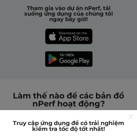
Tham gia vào dự án nPerf, tải
xuống ứng dụng của chúng tôi
ngay bây giờ!
Làm thế nào để các bản đồ
nPerf hoạt động?
Truy cập ứng dụng để có trải nghiệm
kiểm tra tốc độ tốt nhất!