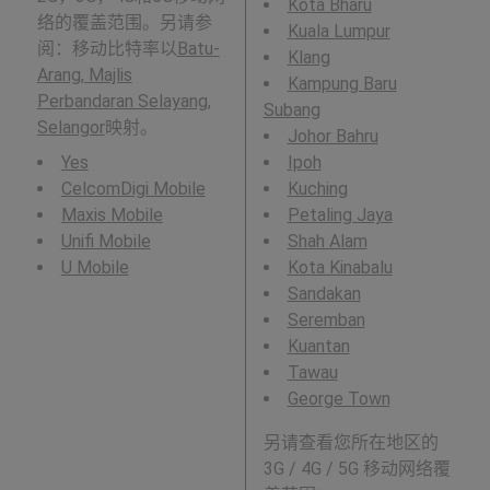
Kota Bharu
络的覆盖范围。另请参
Kuala Lumpur
阅：移动比特率以
Batu-
Klang
Arang, Majlis
Kampung Baru
Perbandaran Selayang,
Subang
Selangor
映射。
Johor Bahru
Yes
Ipoh
CelcomDigi Mobile
Kuching
Maxis Mobile
Petaling Jaya
Unifi Mobile
Shah Alam
U Mobile
Kota Kinabalu
Sandakan
Seremban
Kuantan
Tawau
George Town
另请查看您所在地区的
3G / 4G / 5G 移动网络覆