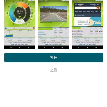
数据从哪里来？
数据是从nPerf应用程序用户执行的测试中收集的。这些
是在真实条件下直接在现场进行的测试。如果您也想参
与其中，只需将nPerf应用程序下载到智能手机上即可。
数据越多，地图将越全面！
浏览 nPerf.com，
隐私和 Cookie 使用政策
以及我们的 nPerf 测试
打开
最终用户许可协议
。
之后
如何进行更新？
好
机器人每小时会自动更新网络覆盖图。速度图每15分钟
更新一次
。数据显示两年。两年后，每月一次从地图中
删除最旧的数据。