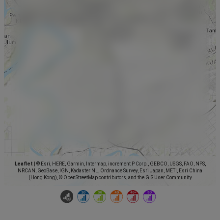
Leaflet
|
© Esri, HERE, Garmin, Intermap, increment P Corp., GEBCO, USGS, FAO, NPS,
NRCAN, GeoBase, IGN, Kadaster NL, Ordnance Survey, Esri Japan, METI, Esri China
(Hong Kong), © OpenStreetMap contributors, and the GIS User Community