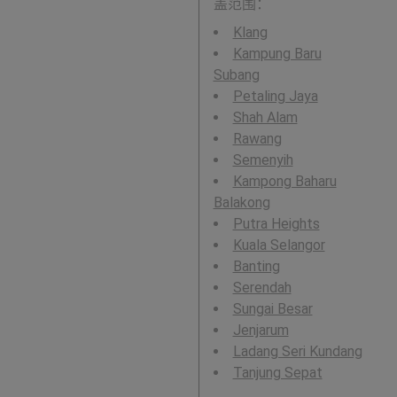
盖范围：
Klang
Kampung Baru
Subang
Petaling Jaya
Shah Alam
Rawang
Semenyih
Kampong Baharu
Balakong
Putra Heights
Kuala Selangor
Banting
Serendah
Sungai Besar
Jenjarum
Ladang Seri Kundang
Tanjung Sepat