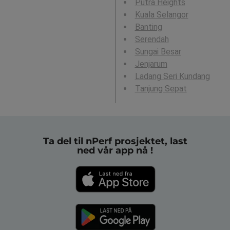
Putra Heights
Kuala Selangor
Banting
Serendah
Sungai Besar
Jenjarum
Ladang Seri Kundang
Tanjung Sepat
Ta del til nPerf prosjektet, last
ned vår app nå !