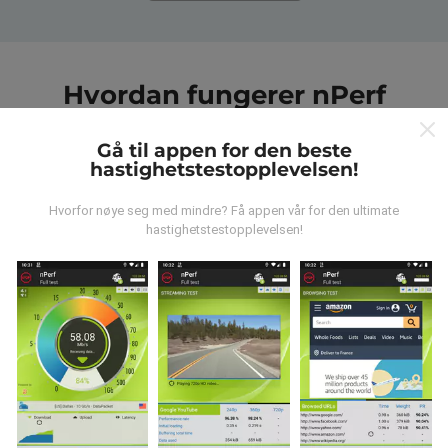
Hvordan fungerer nPerf
kartene?
Gå til appen for den beste
hastighetstestopplevelsen!
Hvorfor nøye seg med mindre? Få appen vår for den ultimate
hastighetstestopplevelsen!
Hvor kommer dataene fra?
Dataene blir samlet inn fra tester utført av brukere av
nPerf-appen. Dette er tester utført under reelle
forhold, direkte i felt. Hvis du også vil involvere deg, er
alt du trenger å gjøre å laste ned nPerf-appen til
smarttelefonen.
Jo flere data det er, jo mer
omfattende blir kartene!