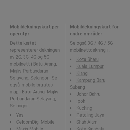
Mobildekningskart per
Mobildekningskart for
operatør
andre områder
Dette kartet
Se også 3G / 4G / 5G
representerer dekningen
mobilnettdekning i
:
av 2G, 3G, 4G og 5G
Kota Bharu
mobilnett i Batu-Arang,
Kuala Lumpur
Majlis Perbandaran
Klang
Selayang, Selangor . Se
Kampung Baru
også: mobile bitrates
Subang
map i
Batu-Arang, Majlis
Johor Bahru
Perbandaran Selayang,
Ipoh
Selangor
.
Kuching
Yes
Petaling Jaya
CelcomDigi Mobile
Shah Alam
Maxis Mobile
Kota Kinabalu