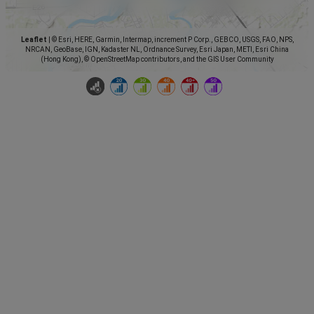
Leaflet
|
© Esri, HERE, Garmin, Intermap, increment P Corp., GEBCO, USGS, FAO, NPS,
NRCAN, GeoBase, IGN, Kadaster NL, Ordnance Survey, Esri Japan, METI, Esri China
(Hong Kong), © OpenStreetMap contributors, and the GIS User Community