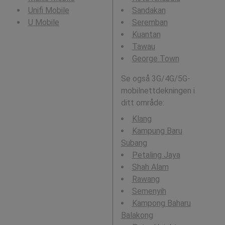
Unifi Mobile
Sandakan
U Mobile
Seremban
Kuantan
Tawau
George Town
Se også 3G/4G/5G-
mobilnettdekningen i
ditt område:
Klang
Kampung Baru
Subang
Petaling Jaya
Shah Alam
Rawang
Semenyih
Kampong Baharu
Balakong