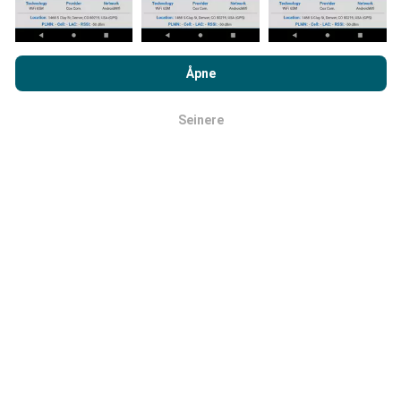
Ved å bla gjennom nPerf.com, samtykker du til vår
retningslinjer
for personvern og bruk av informasjonskapsler
samt vår nPerf
Åpne
test
Lisensavtale for sluttbruker
.
Hvordan gjøres oppdateringer?
Seinere
OK
Nettverksdekningskart oppdateres automatisk av en
bot hver time. Speed kart er
oppdateres hvert 15.
minutt
. Data vises i to år. Etter to år blir de eldste
dataene fjernet fra kartene en gang i måneden.
Hvor pålitelig og nøyaktig er det?
Testene er utført på brukernes enheter. Geolocation
presisjon avhenger av mottakskvaliteten på GPS-