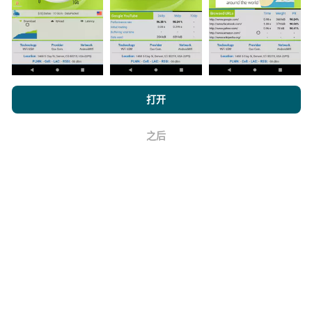
浏览 nPerf.com，
隐私和 Cookie 使用政策
以及我们的 nPerf 测试
如何进行更新？
打开
最终用户许可协议
。
机器人每小时会自动更新网络覆盖图。速度图每15分钟
之后
好
更新一次
。数据显示两年。两年后，每月一次从地图中
删除最旧的数据。
它的可靠性和准确性如何？
测试是在用户的设备上进行的。地理位置精度取决于测