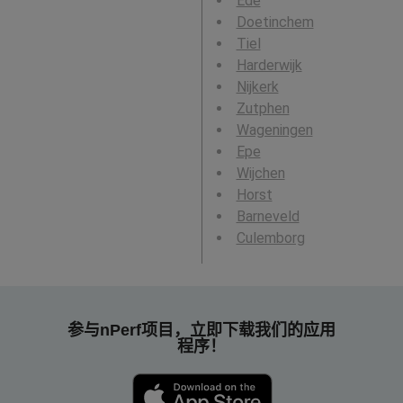
Ede
Doetinchem
Tiel
Harderwijk
Nijkerk
Zutphen
Wageningen
Epe
Wijchen
Horst
Barneveld
Culemborg
参与nPerf项目，立即下载我们的应用
程序！