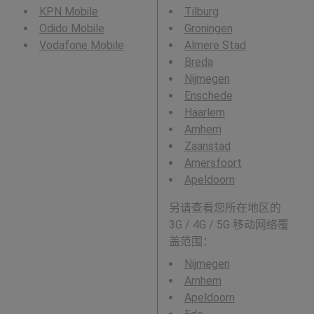
KPN Mobile
Tilburg
Odido Mobile
Groningen
Vodafone Mobile
Almere Stad
Breda
Nijmegen
Enschede
Haarlem
Arnhem
Zaanstad
Amersfoort
Apeldoorn
另请查看您所在地区的
3G / 4G / 5G 移动网络覆
盖范围：
Nijmegen
Arnhem
Apeldoorn