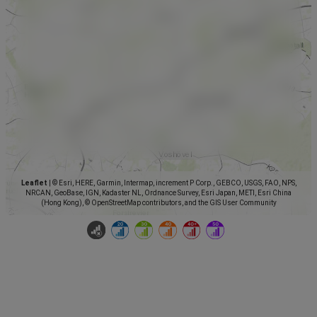
Leaflet
|
© Esri, HERE, Garmin, Intermap, increment P Corp., GEBCO, USGS, FAO, NPS,
NRCAN, GeoBase, IGN, Kadaster NL, Ordnance Survey, Esri Japan, METI, Esri China
(Hong Kong), © OpenStreetMap contributors, and the GIS User Community