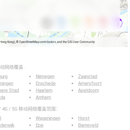
(Hong Kong), © OpenStreetMap contributors, and the GIS User Community
5G移动网络覆盖 :
burg
Nijmegen
Zaanstad
ningen
Enschede
Amersfoort
mere Stad
Haarlem
Apeldoorn
eda
Arnhem
 4G / 5G 移动网络覆盖范围：
l
Wageningen
Horst
derwijk
Epe
Barneveld