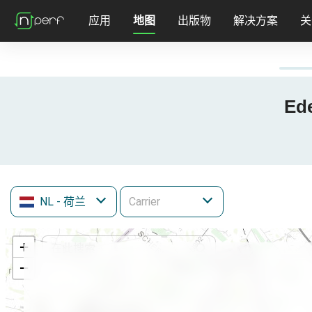
应用
地图
出版物
解决方案
关
Ed
NL
- 荷兰
+
−