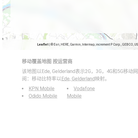
Leaflet
|
© Esri, HERE, Garmin, Intermap, increment P Corp., GEBCO, U
移动覆盖地图 按运营商
该地图以Ede, Gelderland表示2G，3G，4G和5
阅：移动比特率以
Ede, Gelderland
映射。
KPN Mobile
Vodafone
Odido Mobile
Mobile