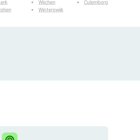
kerk
Wijchen
Culemborg
tphen
Winterswijk