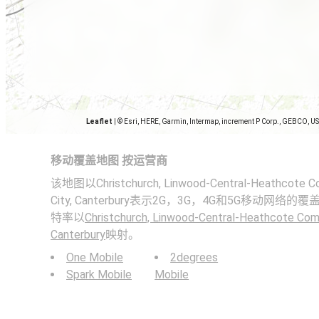
Leaflet
|
© Esri, HERE, Garmin, Intermap, increment P Corp., GEBCO, U
移动覆盖地图 按运营商
该地图以Christchurch, Linwood-Central-Heathcote Com
City, Canterbury表示2G，3G，4G和5G移动
特率以
Christchurch, Linwood-Central-Heathcote Comm
Canterbury
映射。
One Mobile
2degrees
Spark Mobile
Mobile