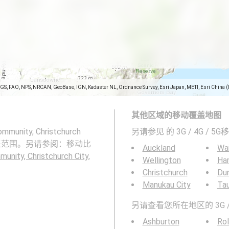
SGS, FAO, NPS, NRCAN, GeoBase, IGN, Kadaster NL, Ordnance Survey, Esri Japan, METI, Esri China 
其他区域的移动覆盖地图
munity, Christchurch
另请参见
的 3G / 4G / 
网络的覆盖范围。另请参阅：移动比
Auckland
Wa
unity, Christchurch City,
Wellington
Ha
Christchurch
Du
Manukau City
Ta
另请查看您所在地区的 3G /
Ashburton
Rol