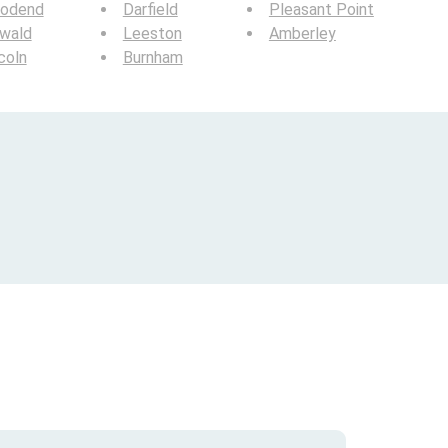
odend
Darfield
Pleasant Point
nwald
Leeston
Amberley
coln
Burnham