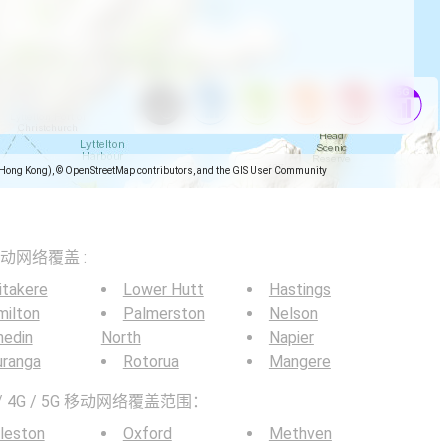
(Hong Kong), © OpenStreetMap contributors, and the GIS User Community
5G移动网络覆盖 :
itakere
Lower Hutt
Hastings
milton
Palmerston
Nelson
nedin
North
Napier
uranga
Rotorua
Mangere
 4G / 5G 移动网络覆盖范围：
leston
Oxford
Methven